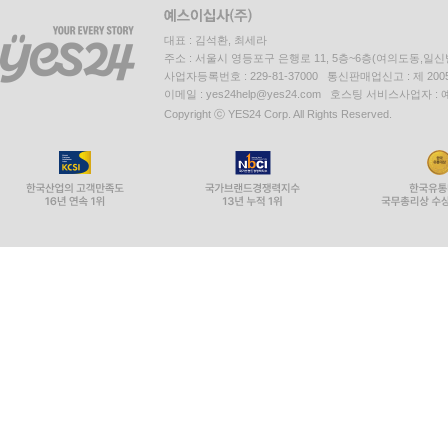
대표 : 김석환, 최세라
주소 : 서울시 영등포구 은행로 11, 5층~6층(여의도동,일신
사업자등록번호 : 229-81-37000 통신판매업신고 : 제 200
이메일 : yes24help@yes24.com 호스팅 서비스사업자 :
Copyright ⓒ YES24 Corp. All Rights Reserved.