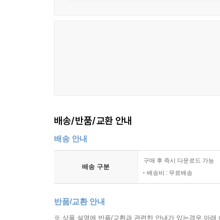
뇌파 훈련 227
뇌를 영양하는 영양소 229
제8장 지금은 명상하는 시대
명상이란 232
명상 방법 234
쉽게 할 수 있고 좋은 효과를 볼 수 있는 명상 7가지 
우주기운으로 하는 호흡 명상 (깨달음을 얻기 위한 방
배송/반품/교환 안내
제9장 우울님과 함께한 명상
배송 안내
명상일기 일부 (2013년~2023년) 248
글과 대화, 작품 263
구매 후 즉시 다운로드 가능
우울님, 계신가요? (우울님과의 대화) 267
배송 구분
배송비 : 무료배송
끝말 272
반품/교환 안내
※ 상품 설명에 반품/교환과 관련한 안내가 있는경우 아래 