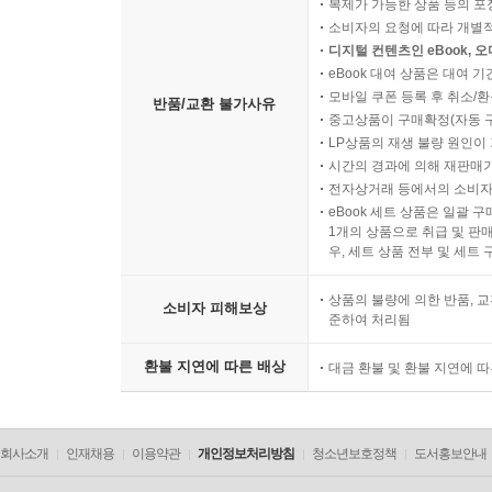
복제가 가능한 상품 등의 포장을 
소비자의 요청에 따라 개별
디지털 컨텐츠인 eBook, 
eBook 대여 상품은 대여 기
모바일 쿠폰 등록 후 취소/환
반품/교환 불가사유
중고상품이 구매확정(자동 
LP상품의 재생 불량 원인이 기
시간의 경과에 의해 재판매가
전자상거래 등에서의 소비자
eBook 세트 상품은 일괄 
1개의 상품으로 취급 및 판매
우, 세트 상품 전부 및 세트
상품의 불량에 의한 반품, 교
소비자 피해보상
준하여 처리됨
환불 지연에 따른 배상
대금 환불 및 환불 지연에 
회사소개
인재채용
이용약관
개인정보처리방침
청소년보호정책
도서홍보안내