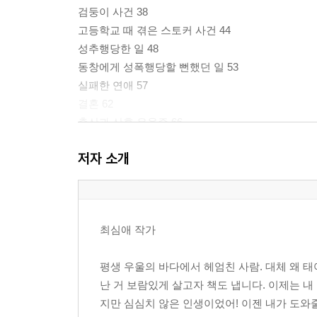
검둥이 사건 38
고등학교 때 겪은 스토커 사건 44
성추행당한 일 48
동창에게 성폭행당할 뻔했던 일 53
실패한 연애 57
결혼 62
출산과 산후 우울증 66
남편의 외도 71
저자 소개
거듭된 사업 실패 74
남편의 병시중 79
큰아이의 우울증 84
옥이의 내면아이 상처 87
최심애 작가
명상을 하다 90
고통 속에서 내면에 있는 하늘과 대화하다 93
평생 우울의 바다에서 헤엄친 사람. 대체 왜 태
과거를 내려놓기 97
난 거 보람있게 살고자 책도 냅니다. 이제는 
청소회사 사장 이야기 100
지만 심심치 않은 인생이었어! 이젠 내가 도와
인생 소감 103