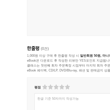
알아차리고, 비우고 154
관리하고, 실천하고 155
우울증을 극복하는 방법 40가지 158
제5장 자기 사랑과 자존감
자존감 189
자기 사랑과 자존감의 관계 192
자기 사랑 실천 방법 193
한줄평
(0건)
사교 공포증 199
1,000원 이상 구매 후 한줄평 작성 시
일반회원 50원, 마니
eBook은 다운로드 후 작성한 리뷰만 YES포인트 지급됩니
제6장 독이 되는 사랑, 힘이 되는 사랑
클래스는 첫번째 회차 주문확정 시점부터 마지막 회차 주문
eBook 페이백, CD/LP, DVD/Blu-ray, 패션 및 판매금
독이 되는 사랑 209
힘이 되는 사랑 212
힘이 되는 사랑을 하기 위한 실천 217
평점
제7장 뇌파
한글 기준 50자까지 작성가능
뇌파란 221
뇌파의 종류 222