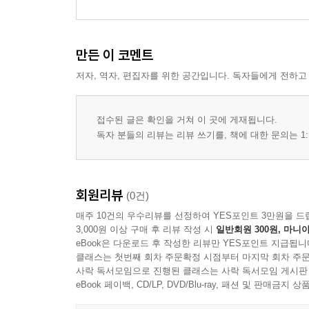
제2장 사람은 누구나 우울할 수 있다
우울증이란 103
만든 이 코멘트
우리의 정서와 관련이 있는 요소들은? 105
저자, 역자, 편집자를 위한 공간입니다. 독자들에게 전하고
사람은 현실에서 어떤 경우에 우울해지는 걸까요? 1
지구인의 집단무의식과 우울증은 관계가 있을까요? 
접수된 글은 확인을 거쳐 이 곳에 게재됩니다.
제3장 기(에너지)가 인간에게 미치는 영향
독자 분들의 리뷰는 리뷰 쓰기를, 책에 대한 문의는 1:
기(에너지)는 무엇이며 어떤 형태로 있는가? 115
기의 음양 오행 119
맑은 기운, 탁한 기운 127
회원리뷰
(0건)
사람마다 다른 에너지의 크기 129
매주 10건의 우수리뷰를 선정하여 YES포인트 3만원을 드
사람은 왜 다 다른가？ 134
3,000원 이상 구매 후 리뷰 작성 시
일반회원 300원, 마니아
힘을 기르는 방법 137
eBook은 다운로드 후 작성한 리뷰만 YES포인트 지급됩니
클래스는 첫번째 회차 주문확정 시점부터 마지막 회차 주문
마음의 힘 144
사락 독서모임으로 진행된 클래스는 사락 독서모임 게시판
eBook 페이백, CD/LP, DVD/Blu-ray, 패션 및 판매금
제4장 우울증 극복하기