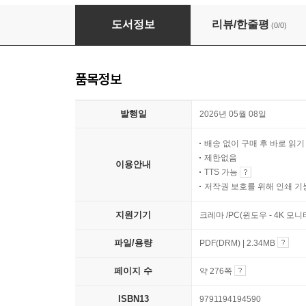
나는 우울님과 화해하기로 했다
도서정보
리뷰/한줄평
(0/0)
품목정보
발행일
2026년 05월 08일
배송 없이 구매 후 바로 읽
제한없음
이용안내
TTS 가능
저작권 보호를 위해 인쇄 기
지원기기
크레마 /PC(윈도우 - 4K 모
파일/용량
PDF(DRM) | 2.34MB
페이지 수
약 276쪽
ISBN13
9791194194590