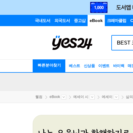
국내도서
외국도서
중고샵
eBook
크레마클럽
C
빠른분야찾기
베스트
신상품
이벤트
바이백
매
웰컴
eBook
에세이 시
에세이
삶의 