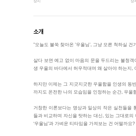
상시
상
소개
"오늘도 불쑥 찾아온 '우울님', 그냥 모른 척하실 건
살다 보면 예고 없이 마음의 문을 두드리는 불청객이
생 우울의 바다에서 허우적대며 왜 살아야 하는지, 
하지만 이제는 그 지긋지긋한 우울함을 인생의 동반자
까지도 온전한 나의 모습임을 인정하는 순간, 우울함
거창한 이론보다는 명상과 일상의 작은 실천들을 
들과 비교하며 자신을 탓하는 대신, 있는 그대로의 
‘우울님’과 가벼운 티타임을 가져보는 건 어떨까요?