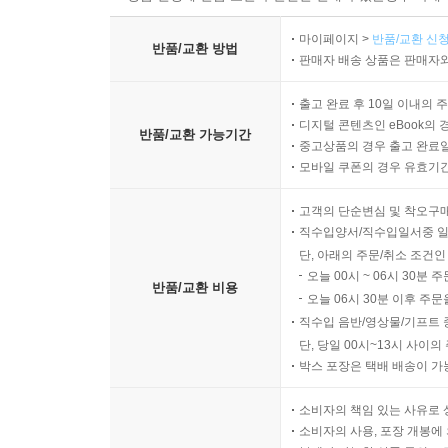
마이페이지 >
반품/교환 신청
반품/교환 방법
판매자 배송 상품은 판매자와
출고 완료 후 10일 이내의 
디지털 콘텐츠인 eBook의 
반품/교환 가능기간
중고상품의 경우 출고 완료일
모바일 쿠폰의 경우 유효기간(
고객의 단순변심 및 착오구
직수입양서/직수입일서중 일
단, 아래의 주문/취소 조건인
오늘 00시 ~ 06시 30분 
반품/교환 비용
오늘 06시 30분 이후 주문
직수입 음반/영상물/기프트 
단, 당일 00시~13시 사이
박스 포장은 택배 배송이 가
소비자의 책임 있는 사유로 
소비자의 사용, 포장 개봉에 