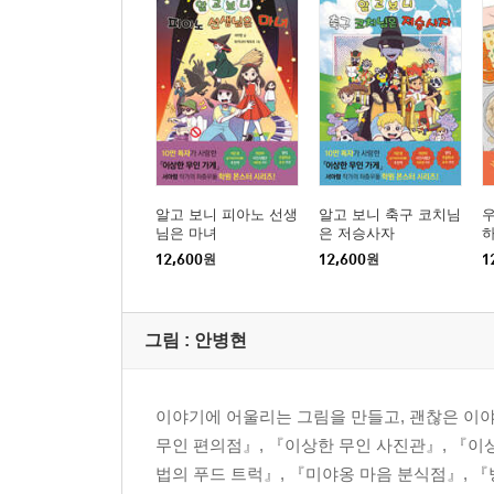
알고 보니 피아노 선생
알고 보니 축구 코치님
님은 마녀
은 저승사자
12,600
원
12,600
원
1
그림 :
안병현
이야기에 어울리는 그림을 만들고, 괜찮은 이야
무인 편의점』, 『이상한 무인 사진관』, 『이
법의 푸드 트럭』, 『미야옹 마음 분식점』, 『