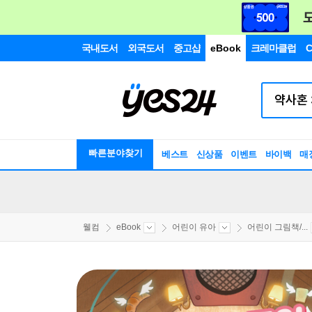
국내도서
외국도서
중고샵
eBook
크레마클럽
C
빠른분야찾기
베스트
신상품
이벤트
바이백
매
웰컴
eBook
어린이 유아
어린이 그림책/...