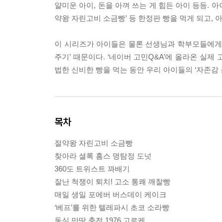
얄미운 아이, 돈을 아껴 쓰는 게 힘든 아이 등등. 아
약왕 자린고비 소금빵’ 등 한정판 빵을 먹게 되고,
이 시리즈가 아이들은 물론 선생님과 학부모들에게도
주기’ 때문이다. ‘네이버 고민Q&A’에 올라온 실
법한 신비한 빵을 먹는 동안 우리 아이들의 ‘자존감
목차
절약왕 자린고비 소금빵
찾아라 셜록 홈스 명탐정 도넛
360도 트위스트 꽈배기
잘난 척쟁이 퇴치! 고소 통쾌 깨찰빵
매일 생일 포에버 버스데이 케이크
‘베프’를 위한 텔레파시 초코 소라빵
동심 만땅 충전 1976 고로케