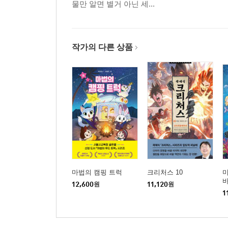
물만 알면 별거 아닌 세...
작가의 다른 상품
마법의 캠핑 트럭
크리처스 10
미
12,600
원
11,120
원
1