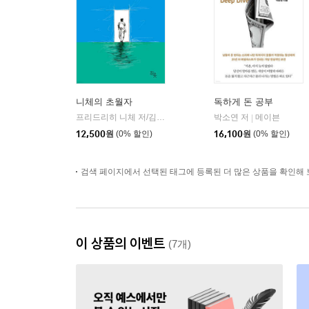
니체의 초월자
독하게 돈 공부
프리드리히 니체 저/김철 편역
히읏
박소연 저
메이븐
|
|
12,500
원
(0% 할인)
16,100
원
(0% 할인)
검색 페이지에서 선택된 태그에 등록된 더 많은 상품을 확인해 
이 상품의 이벤트
(7개)