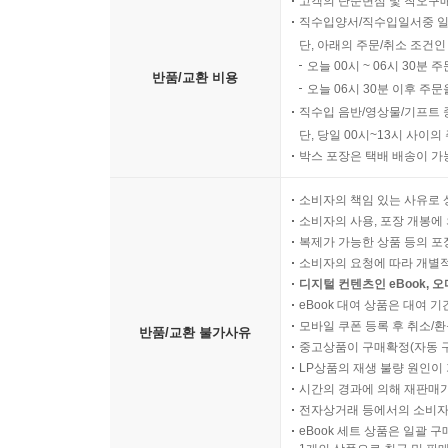
고객의 단순변심 및 착오구
직수입양서/직수입일서중 일
단, 아래의 주문/취소 조건인
오늘 00시 ~ 06시 30분 
반품/교환 비용
오늘 06시 30분 이후 주문
직수입 음반/영상물/기프트 
단, 당일 00시~13시 사이
박스 포장은 택배 배송이 가
소비자의 책임 있는 사유로 
소비자의 사용, 포장 개봉에 
복제가 가능한 상품 등의 포장을 
소비자의 요청에 따라 개별
디지털 컨텐츠인 eBook, 
eBook 대여 상품은 대여 기
모바일 쿠폰 등록 후 취소/환
반품/교환 불가사유
중고상품이 구매확정(자동 
LP상품의 재생 불량 원인이 기
시간의 경과에 의해 재판매가
전자상거래 등에서의 소비자
eBook 세트 상품은 일괄 