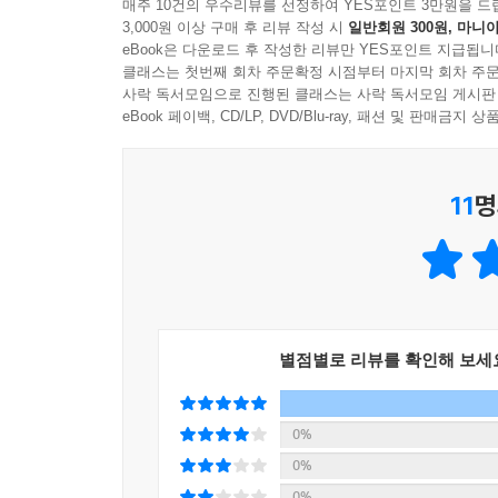
필요하시다면, 주저 없이 이 책을 펼쳐 보시길 권
매주 10건의 우수리뷰를 선정하여 YES포인트 3만원을 드
3,000원 이상 구매 후 리뷰 작성 시
일반회원 300원, 마니아
것입니다.
eBook은 다운로드 후 작성한 리뷰만 YES포인트 지급됩니
클래스는 첫번째 회차 주문확정 시점부터 마지막 회차 주문
〈이 책이 꼭 필요한 독자〉
사락 독서모임으로 진행된 클래스는 사락 독서모임 게시판
마케터 & 세일즈 담당자: 검색어 상위 노출을 해도
eBook 페이백, CD/LP, DVD/Blu-ray, 패션 및 판매금
기획자 & PM: 파편화된 전사 데이터를 통합하고
경영진 & C-레벨: AI 시대에 맞춰 조직의 낡은
11
명
모든 직장인: 검색에서 '답변'으로 룰이 바뀐 시장
별점별로 리뷰를 확인해 보세
0%
0%
0%