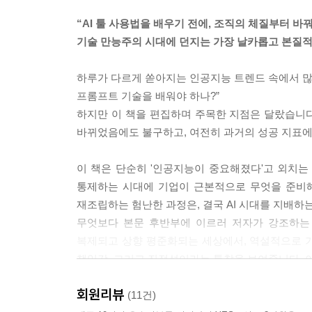
“AI 툴 사용법을 배우기 전에, 조직의 체질부터 바꿔
기술 만능주의 시대에 던지는 가장 날카롭고 본질적
하루가 다르게 쏟아지는 인공지능 트렌드 속에서 많은
프롬프트 기술을 배워야 하나?”
하지만 이 책을 편집하며 주목한 지점은 달랐습니다.
바뀌었음에도 불구하고, 여전히 과거의 성공 지표에
이 책은 단순히 '인공지능이 중요해졌다'고 외치는
통제하는 시대에 기업이 근본적으로 무엇을 준비해
재조립하는 험난한 과정은, 결국 AI 시대를 지배하
무엇보다 본문 후반부에 이르러 저자가 강조하는 
복제되고 상향 평준화되는 세상에서, 역설적으로 가
책임감, 그리고 진정성이라는 통찰을 보여줍니다. 
회원리뷰
단순히 유행을 좇는 얄팍한 실용서에 지치셨습니
(11건)