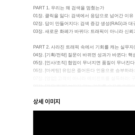
PART 1. 우리는 왜 검색을 멈췄는가
01장. 클릭을 잃다: 검색에서 응답으로 넘어간 이유
02장. 답이 만들어지다: 검색 증강 생성(RAG)과 
03장. 새로운 화폐가 바뀌다: 트래픽이 아니라 신
PART 2. 사라진 트래픽 속에서 기회를 캐는 실무자
04장. [기획/전략] 질문이 바뀌면 성과가 바뀐다: 
05장. [인사/조직] 협업이 무너지면 품질이 무너진
06장. [마케팅] 유입은 줄어든다 인용으로 승부하라:
07장. [영업] 고객이 아니라 에이전트를 설득하라:
08장. [재무/회계] 보이지 않는 가치를 숫자로 만
상세 이미지
PART 3. 사일로를 허물고 데이터로 연결하라
09장. 전사 답변 운영 체계: 사일로를 허물고 인용
10장. 사내 지식 엔진을 구축하라: 밖에 기대지 않
PART 4. 제로 클릭 시대의 절대 강자: ‘원본’이 되라