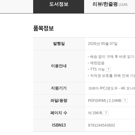
제로 클릭 쇼크
도서정보
리뷰/한줄평
(11/0)
품목정보
발행일
2026년 05월 07일
배송 없이 구매 후 바로 읽
제한없음
이용안내
TTS 가능
저작권 보호를 위해 인쇄 기
지원기기
크레마 /PC(윈도우 - 4K 모
파일/용량
PDF(DRM) | 2.24MB
페이지 수
약 296쪽
ISBN13
9791194543602