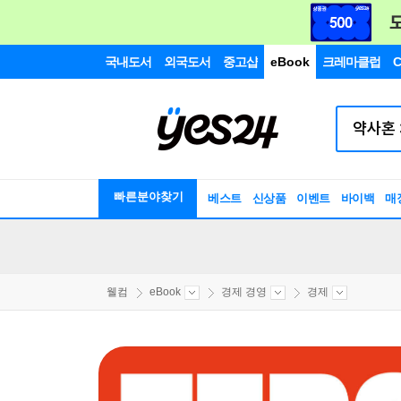
국내도서
외국도서
중고샵
eBook
크레마클럽
C
빠른분야찾기
베스트
신상품
이벤트
바이백
매
웰컴
eBook
경제 경영
경제