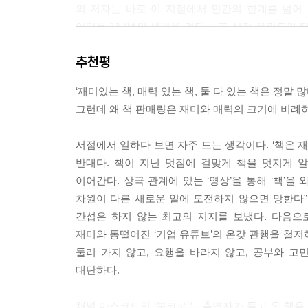
의 저자는 바로 이 지점에서 인간의 한계를 넘어 
이렇듯 117년의 세월을 견딘 노포 서점 유린도가 탄
아마존과의 가격 비교를 서슴지 않는 붓코로의 발
추천평
진정성이야말로 대중의 마음을 훔치는 가장 강력
기획자라면 붓코로가 걸어온 2000일의 생존기에서 
‘재미있는 책, 매력 있는 책, 둘 다 있는 책은 정말 많
그런데 왜 책 판매량은 재미와 매력의 크기에 비례하
리더가 기꺼이 책임질 때, 비로소 관성을 깨는 반란
서점에서 일하다 보면 자주 드는 생각이다. ‘책은
아무리 날고 기는 기획안을 가져가도 윗선에서 “이건
반대다. 책이 지닌 멋짐에 걸맞게 책을 멋지게 
경험은 실무자라면 누구나 있을 듯하다. 저자 역
이어간다. 상극 관계에 있는 ‘영상’을 통해 ‘책’
지켜주세요. 그 외에는 무슨 일이 생기면 제가 
차원이 다른 새로운 일에 도전하지 않으면 망한다
때문이라고 말이다. 이처럼 회사가 기꺼이 위험
간섭은 하지 않는 최고의 지지를 보냈다. 다음으
나온다. 그러니 꽉 막힌 결재선 앞에서 좌절해 본 
재미와 동떨어진 ‘기업 유튜브’의 온갖 관행을 철저
『사랑받는 서점을 만들기 위해 2000일 동안 
둘러 가지 않고, 요행을 바라지 않고, 공부와 
2000일의 기적을 넘어 계속 사랑받는 브랜드로 완
대단하다.
사양 산업의 판을 뒤집은 117년 노포 서점의 분투
채널 마스코트인 ‘붓코로’는 출연자가 들고 온 책을