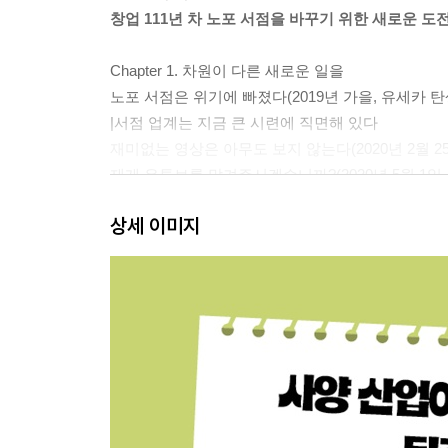
창업 111년 차 노포 서점을 바꾸기 위한 새로운 도
Chapter 1. 차원이 다른 새로운 일을
노포 서점은 위기에 빠졌다(2019년 가을, 유세카 탄생
|서점 업계는 지금 큰 시련에 직면해 있다
재미없는 영상은 아무도 보지 않는다(2020년 2월 25
제게 유튜브를 맡겨주시겠습니까?(2020년 5월 1일,
상세 이미지
Chapter 2. 붓코로는 이렇게 탄생했다
선발주자의 성공 사례에 독자적인 요소를 결합한다(202
|홍보 전략으로서의 마쓰코 디럭스
|캐릭터로서의 시라이 빈센트
|편집 기술로서의 DJ 사장
기업의 겉치레나 사장님의 귀중한 말씀은 아무도 궁금해
목소리 스태프를 어떻게 할 것인가(2020년 5월 27일
결재에 올릴 테스트 영상
목소리 스태프