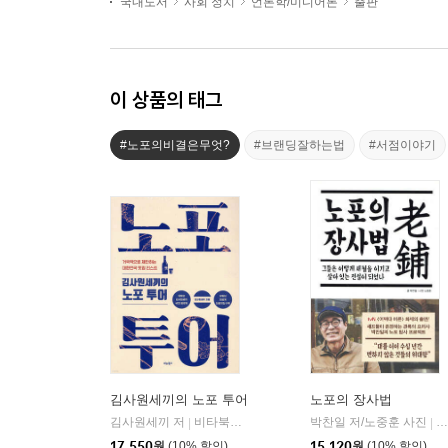
국내도서
사회 정치
언론학/미디어론
출판
이 상품의 태그
#노포의비결은무엇?
#브랜딩잘하는법
#서점이야기
김사원세끼의 노포 투어
노포의 장사법
김사원세끼 저
비타북스(VITABOOKS)
박찬일 저/노중훈 사진
인
|
|
17,550
원
(10% 할인)
15,120
원
(10% 할인)