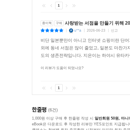
1
사랑받는 서점을 만들기 위해 20
종이책
구매
u**a
2026-06-23
신고
|
|
|
비단 일본뿐만이 아니고 인터넷 쇼핑이란 단어가
외에 동네 서점은 많이 줄었고, 일본도 마찬가
도의 생존전략입니다. 지은이는 하야시 유타카란
이 리뷰가 도움이 되었나요?
1
한줄평
(6건)
1,000원 이상 구매 후 한줄평 작성 시
일반회원 50원, 마니
eBook은 다운로드 후 작성한 리뷰만 YES포인트 지급됩니
클래스는 첫번째 회차 주문확정 시점부터 마지막 회차 주문