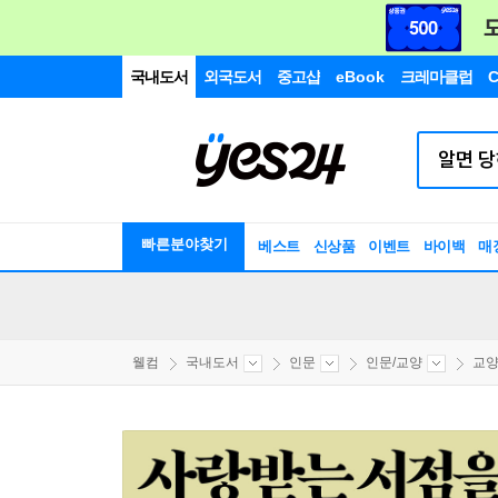
국내도서
외국도서
중고샵
eBook
크레마클럽
C
빠른분야찾기
베스트
신상품
이벤트
바이백
매
웰컴
국내도서
인문
인문/교양
교양