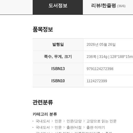
사랑받는 서점을 만들기 위해 2000일 동안 내가 
도서정보
리뷰/한줄평
(36/6)
품목정보
발행일
2026년 05월 26일
쪽수, 무게, 크기
236쪽 | 314g | 128*188*15
ISBN13
9791124272398
ISBN10
1124272399
관련분류
카테고리 분류
국내도서
인문
인문/교양
교양으로 읽는 인문
국내도서
인문
출판/서점
출판 이야기