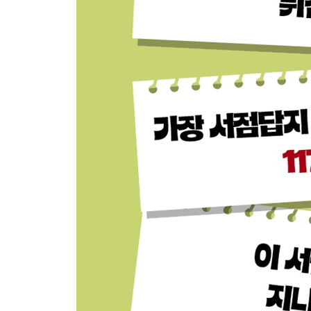
Chapter 3. 기업 채널을 설계한다
캐릭터 비주얼 작전 회의(2020년 6월 초순, 유세카 
팔고 싶은 것보다 마음이 담긴 것을(2020년 6월 17일
캐릭터 네이밍 작전 회의(2020년 6월 22일, 유세카 
『유린도밖에 모르는 세계』 첫 화 공개(2020년 6월 
Part 2. 병아리
기업 유튜브의 실패 요인을 철저하게 제거한다
Chapter 4. ‘재미’를 만들어내는 기획·출연·편집
케이블을 감아대던 과거(2000년경부터 2020년, 유
편집의 ‘효율화’라는 개념을 버린다(2020년 6월 30일~
잔기술로는 구독자를 늘릴 수 없다(2020년 6월 30일~
목소리 스태프의 ‘손’과 ‘프리 토크’(2020년 6월 30일~
사전 확인이 콘텐츠를 망친다(2021년 5월~10월, 유