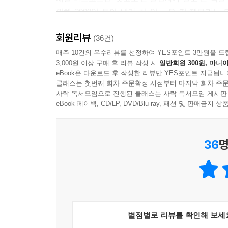
위해 2000일 동안 내가 한 일』은 긴 제목과는 
1년에 책을 한 권이라도 읽는 어른이 10명 중 4명
언급하지 않는지 궁금했다. 웃기는 일화를 더 붙여도
현실 속에서 ‘책을 팔아 생존한다’는 것은 어떤
회원리뷰
테다. 일단 분량 제한 없이 찍고, 엄청난 시간을 
(36건)
한국의 출판과 오프라인 서점 업계는 그 어느 때보다
덕분에 저자의 개그 감각만큼이나 ‘재미있고 매력적인
매주 10건의 우수리뷰를 선정하여 YES포인트 3만원을 드
서점 ‘유린도’는 시대의 흐름에 순응하는 대신 기
3,000원 이상 구매 후 리뷰 작성 시
일반회원 300원, 마니아
개들도 어쩐지 늠름해 보인다”였다. 재미있는 사람이
‘캐릭터’로 찐 팬을 만들어 대중의 발걸음을 다시 책
eBook은 다운로드 후 작성한 리뷰만 YES포인트 지급됩니
- 구환회 (교보문고 eBiz본부 e커머스영업팀 도서 M
책이 팔리지 않는 시대에 책과 서점이 어떻게 살
클래스는 첫번째 회차 주문확정 시점부터 마지막 회차 주문
사락 독서모임으로 진행된 클래스는 사락 독서모임 게시판
모든 출판인과 서점인에게 완벽한 돌파구가 되어줄
eBook 페이백, CD/LP, DVD/Blu-ray, 패션 및 판매금
* 이런 분들에게 강력 추천! *
36
명
|상식에 얽매이지 않는 방법으로 책의 매력을 알리
|사양 산업과 오프라인 공간의 한계를 극복할 새로
|고객의 마음을 움직이는 유니크한 기업 마케팅 비
|대중에게 사랑받는 캐릭터를 통해 브랜드의 찐 팬
|현대인의 귀중한 틈새 시간을 빼앗을 재미있는 콘
별점별로 리뷰를 확인해 보세