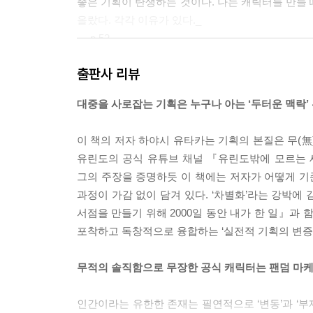
좋은 기획이 탄생하는 것이다. 나는 캐릭터를 만들 
올랐다. 각각 이유가 있다._
--- p.52
출판사 리뷰
뉴스에서 한 기업을 취재했다고 가정해 보자. 만약 
런저런 요구를 할지도 모른다. 그래서 요구대로 편
대중을 사로잡는 기획은 누구나 아는 ‘두터운 맥락’
는’ 방송국은 신뢰받지 못할 것이고 아무도 보지 않
문에 비로소 신뢰받는 미디어로서 높은 정보 가치를 
이 책의 저자 하야시 유타카는 기획의 본질은 무(無)
그렇게 해야 채널과 붓코로의 ‘솔직함’을 지킬 수 
유린도의 공식 유튜브 채널 『유린도밖에 모르는 
--- p.129~130
그의 주장을 증명하듯 이 책에는 저자가 어떻게 
과정이 가감 없이 담겨 있다. ‘차별화’라는 강박에
즉 매력적인 캐릭터를 만드는 비결은 기업의 각오에 
서점을 만들기 위해 2000일 동안 내가 한 일』과
판단을 위임할 각오다. 도알라(일본 프로야구 구단
포착하고 독창적으로 융합하는 ‘실전적 기획의 변증법
터-역주)과 같은 위대한 성공 사례도 그 뒤에는 분
결국 회사의 윗선에 달린 문제인가 하면 그렇지만은 
무적의 솔직함으로 무장한 공식 캐릭터는 팬덤 마케
가 중요하다.
인간이라는 유한한 존재는 필연적으로 ‘변동’과 ‘부재
--- p.206