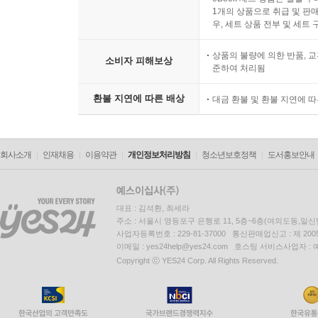
1개의 상품으로 취급 및 판매
우, 세트 상품 전부 및 세트
상품의 불량에 의한 반품, 교
소비자 피해보상
준하여 처리됨
환불 지연에 따른 배상
대금 환불 및 환불 지연에 
회사소개
인재채용
이용약관
개인정보처리방침
청소년보호정책
도서홍보안내
대표 : 김석환, 최세라
주소 : 서울시 영등포구 은행로 11, 5층~6층(여의도동,일신
사업자등록번호 : 229-81-37000 통신판매업신고 : 제 200
이메일 : yes24help@yes24.com 호스팅 서비스사업자 :
Copyright ⓒ YES24 Corp. All Rights Reserved.