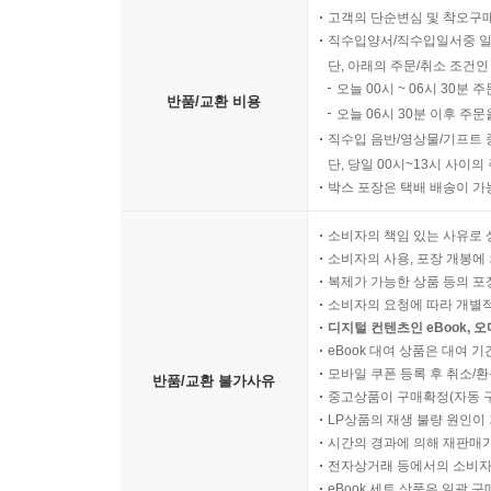
고객의 단순변심 및 착오구
직수입양서/직수입일서중 일
단, 아래의 주문/취소 조건인
오늘 00시 ~ 06시 30분 
반품/교환 비용
오늘 06시 30분 이후 주문
직수입 음반/영상물/기프트 
단, 당일 00시~13시 사이
박스 포장은 택배 배송이 가
소비자의 책임 있는 사유로 
소비자의 사용, 포장 개봉에 
복제가 가능한 상품 등의 포장을 
소비자의 요청에 따라 개별
디지털 컨텐츠인 eBook, 
eBook 대여 상품은 대여 기
모바일 쿠폰 등록 후 취소/환
반품/교환 불가사유
중고상품이 구매확정(자동 
LP상품의 재생 불량 원인이 기
시간의 경과에 의해 재판매가
전자상거래 등에서의 소비자
eBook 세트 상품은 일괄 