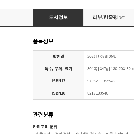
The Algebra of Wealth
도서정보
리뷰/한줄평
(0/0)
품목정보
발행일
2026년 05월 05일
쪽수, 무게, 크기
304쪽 | 347g | 130*203*30
ISBN13
9798217183548
ISBN10
8217183546
관련분류
카테고리 분류
외국도서
경제 경영
자기계발/처세술
성공과 커리어