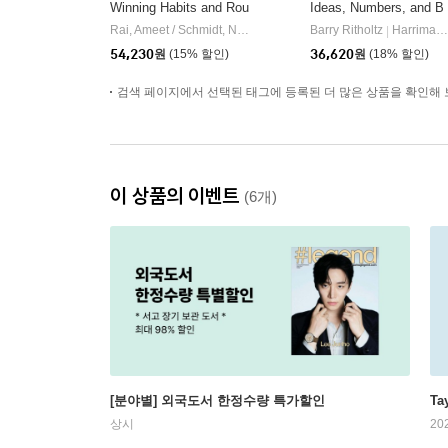
Winning Habits and Rou
Ideas, Numbers, and B
tines of Successful Tra
ehaviors That Destroy
Rai, Ameet / Schmidt, Nick / Haber, Ross
Barry Ritholtz
Harriman House
Harriman House Publishing
|
|
ders
Wealth--And How to Av
54,230
원
(15% 할인)
36,620
원
(18% 할인)
oid Them
검색 페이지에서 선택된 태그에 등록된 더 많은 상품을 확인해 
이 상품의 이벤트
(6개)
[분야별] 외국도서 한정수량 특가할인
Ta
상시
20