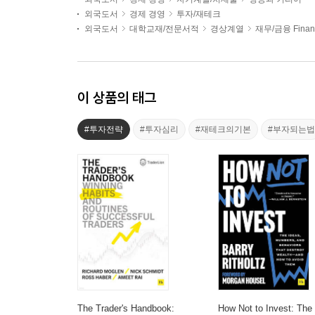
외국도서
경제 경영
투자/재테크
외국도서
대학교재/전문서적
경상계열
재무/금융 Finan
이 상품의 태그
#투자전략
#투자심리
#재테크의기본
#부자되는법
The Trader's Handbook:
How Not to Invest: The