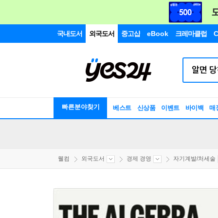
국내도서
외국도서
중고샵
eBook
크레마클럽
C
빠른분야찾기
베스트
신상품
이벤트
바이백
매
웰컴
외국도서
경제 경영
자기계발/처세술