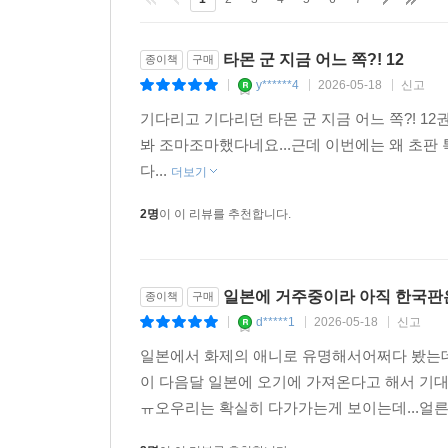
타몬 군 지금 어느 쪽?! 12
종이책
구매
y******4
2026-05-18
신고
|
|
|
기다리고 기다리던 타몬 군 지금 어느 쪽?! 1
봐 조마조마했다네요...근데 이번에는 왜 초판 
다...
더보기
2명
이 이 리뷰를 추천합니다.
일본에 거주중이라 아직 한국판
종이책
구매
d*****1
2026-05-18
신고
|
|
|
일본에서 화제의 애니로 유명해서어쩌다 봤는데
이 다음달 일본에 오기에 가져온다고 해서 기대
ㅠ오우리는 확실히 다가가는게 보이는데...얼른 