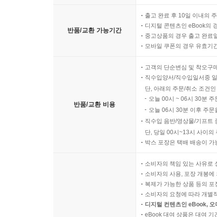
출고 완료 후 10일 이내의 
디지털 콘텐츠인 eBook의 
반품/교환 가능기간
중고상품의 경우 출고 완료일
모바일 쿠폰의 경우 유효기간(
고객의 단순변심 및 착오구
직수입양서/직수입일서중 일
단, 아래의 주문/취소 조건인
오늘 00시 ~ 06시 30분 
반품/교환 비용
오늘 06시 30분 이후 주문
직수입 음반/영상물/기프트 
단, 당일 00시~13시 사이
박스 포장은 택배 배송이 가
소비자의 책임 있는 사유로 
소비자의 사용, 포장 개봉에 
복제가 가능한 상품 등의 포장을 
소비자의 요청에 따라 개별
디지털 컨텐츠인 eBook, 
eBook 대여 상품은 대여 기