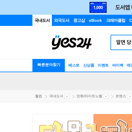
국내도서
외국도서
중고샵
eBook
크레마클럽
C
빠른분야찾기
베스트
신상품
이벤트
바이백
매
웰컴
국내도서
만화/라이트노벨
로맨스