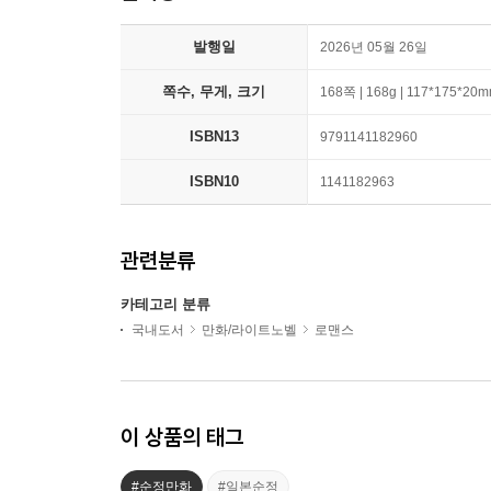
발행일
2026년 05월 26일
쪽수, 무게, 크기
168쪽 | 168g | 117*175*20
ISBN13
9791141182960
ISBN10
1141182963
관련분류
카테고리 분류
국내도서
만화/라이트노벨
로맨스
이 상품의 태그
#순정만화
#일본순정