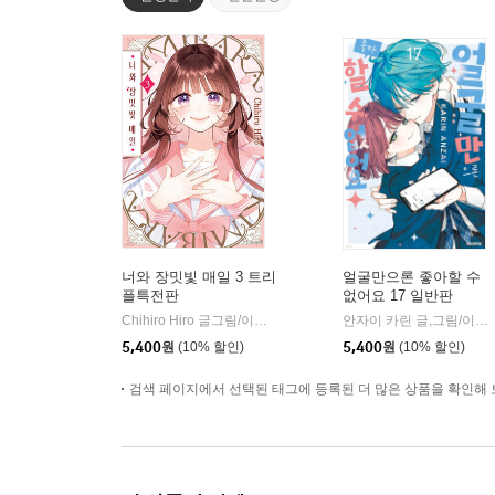
너와 장밋빛 매일 3 트리
얼굴만으론 좋아할 수
플특전판
없어요 17 일반판
Chihiro Hiro 글그림/이소연 역
서울미디어코믹스(서울문화사)
안자이 카린 글,그림/이소연 역
|
5,400
원
(10% 할인)
5,400
원
(10% 할인)
검색 페이지에서 선택된 태그에 등록된 더 많은 상품을 확인해 