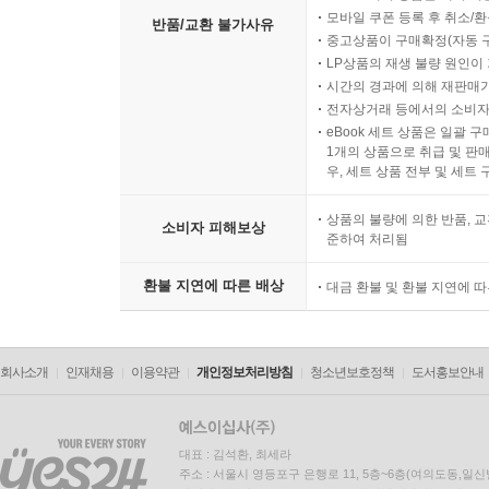
모바일 쿠폰 등록 후 취소/환
반품/교환 불가사유
중고상품이 구매확정(자동 
LP상품의 재생 불량 원인이 기
시간의 경과에 의해 재판매가
전자상거래 등에서의 소비자
eBook 세트 상품은 일괄 
1개의 상품으로 취급 및 판매
우, 세트 상품 전부 및 세트
상품의 불량에 의한 반품, 교
소비자 피해보상
준하여 처리됨
환불 지연에 따른 배상
대금 환불 및 환불 지연에 
회사소개
인재채용
이용약관
개인정보처리방침
청소년보호정책
도서홍보안내
대표 : 김석환, 최세라
주소 : 서울시 영등포구 은행로 11, 5층~6층(여의도동,일신