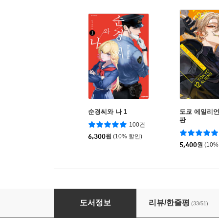
순경씨와 나 1
도쿄 에일리언
판
100건
6,300
원
(10% 할인)
5,400
원
(10%
타몬 군 지금 어느 쪽?! 12
도서정보
리뷰/한줄평
(33/51)