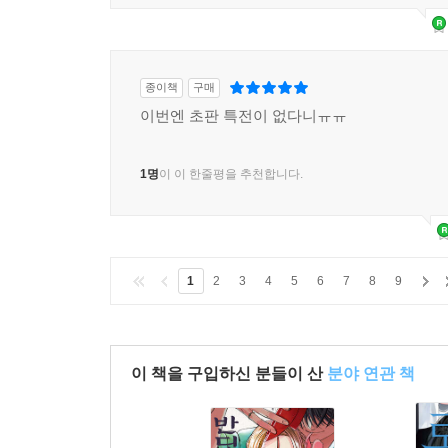
종이책
구매
이번엔 초판 특전이 없다니ㅠㅠ
1명
이 이 한줄평을 추천합니다.
1
2
3
4
5
6
7
8
9
이 책을 구입하신 분들이 산
분야 연관 책