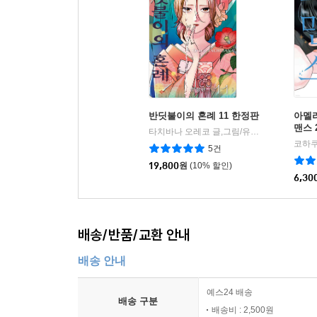
반딧불이의 혼례 11 한정판
아멜
맨스 
타치바나 오레코 글,그림/유유리 역
서울미디
|
5건
19,800
원
(10% 할인)
6,30
배송/반품/교환 안내
배송 안내
예스24 배송
배송 구분
배송비 : 2,500원