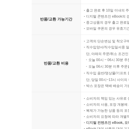
반품/교환 방법
판매자 배송 상품은 판매자와
출고 완료 후 10일 이내의 
디지털 콘텐츠인 eBook의 
반품/교환 가능기간
중고상품의 경우 출고 완료일
모바일 쿠폰의 경우 유효기간(
고객의 단순변심 및 착오구
직수입양서/직수입일서중 일
단, 아래의 주문/취소 조건인
오늘 00시 ~ 06시 30분 
반품/교환 비용
오늘 06시 30분 이후 주문
직수입 음반/영상물/기프트 
단, 당일 00시~13시 사이
박스 포장은 택배 배송이 가
소비자의 책임 있는 사유로 
소비자의 사용, 포장 개봉에 
복제가 가능한 상품 등의 포장을 
소비자의 요청에 따라 개별