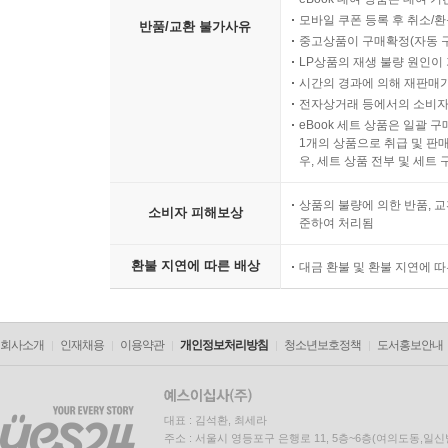
디지털 컨텐츠인 eBook, 
eBook 대여 상품은 대여 기
모바일 쿠폰 등록 후 취소/환
반품/교환 불가사유
중고상품이 구매확정(자동 
LP상품의 재생 불량 원인이 기
시간의 경과에 의해 재판매가
전자상거래 등에서의 소비자
eBook 세트 상품은 일괄 
1개의 상품으로 취급 및 판매
우, 세트 상품 전부 및 세트
상품의 불량에 의한 반품, 교
소비자 피해보상
준하여 처리됨
환불 지연에 따른 배상
대금 환불 및 환불 지연에 
회사소개
인재채용
이용약관
개인정보처리방침
청소년보호정책
도서홍보안내
대표 : 김석환, 최세라