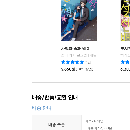
사장과 술과 별 3
도시전
즈리 키시 글그림
대원
|
2건
5,850
원
(10% 할인)
6,30
배송/반품/교환 안내
배송 안내
예스24 배송