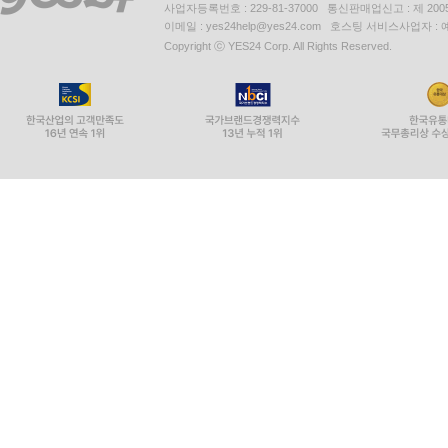
주소 : 서울시 영등포구 은행로 11, 5층~6층(여의도동,일신
사업자등록번호 : 229-81-37000 통신판매업신고 : 제 200
이메일 : yes24help@yes24.com 호스팅 서비스사업자 :
Copyright ⓒ YES24 Corp. All Rights Reserved.