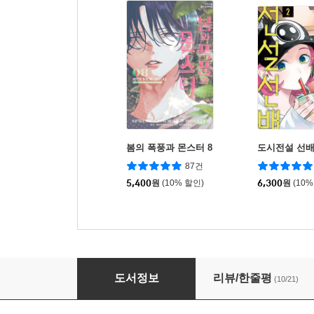
봄의 폭풍과 몬스터 8
도시전설 선배
87건
5,400
원
(10% 할인)
6,300
원
(10%
오가미 츠미키와 기일상 6
도서정보
리뷰/한줄평
(10/21)