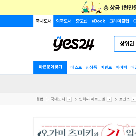
국내도서
외국도서
중고샵
eBook
크레마클럽
C
빠른분야찾기
베스트
신상품
이벤트
바이백
매
웰컴
국내도서
만화/라이트노벨
로맨스