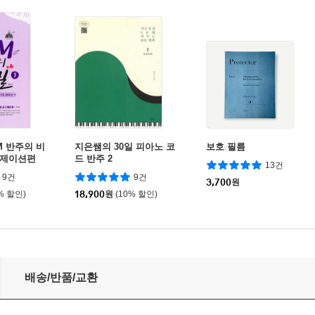
M 반주의 비
지은쌤의 30일 피아노 코
보호 필름
니제이션편
드 반주 2
13건
9건
9건
3,700
원
% 할인)
18,900
원
(10% 할인)
배송/반품/교환