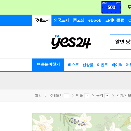
국내도서
외국도서
중고샵
eBook
크레마클럽
C
빠른분야찾기
베스트
신상품
이벤트
바이백
매
웰컴
국내도서
예술
음악
악기/악