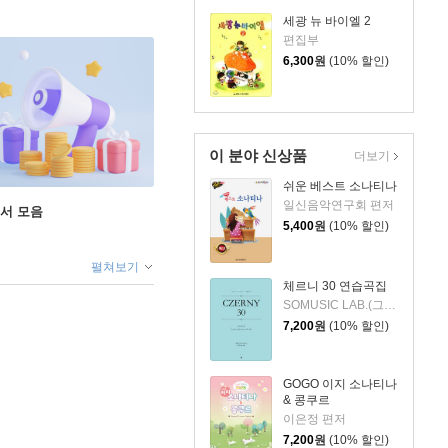
세광 뉴 바이엘 2
편집부
6,300
원
(10% 할인)
이 분야 신상품
더보기
쉬운 베스트 소나티나
일신음악연구회 편저
도서 모음
5,400
원
(10% 할인)
펼쳐보기
체르니 30 연습곡집
SOMUSIC LAB.(그래서음악 연구소) 편저
7,200
원
(10% 할인)
GOGO 이지 소나티나
& 콩쿠르
이은정 편저
7,200
원
(10% 할인)