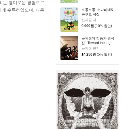
풀리는 흥미로운 경험으로
하게 수록하였으며, 다른
소콩소콩: 소나티네&
콩쿠르 곡집
신사임 저
9,000
원
(10% 할인)
문지현의 찬송가 편곡
집 : Toward the Light
문지현 편저
14,250
원
(5% 할인)