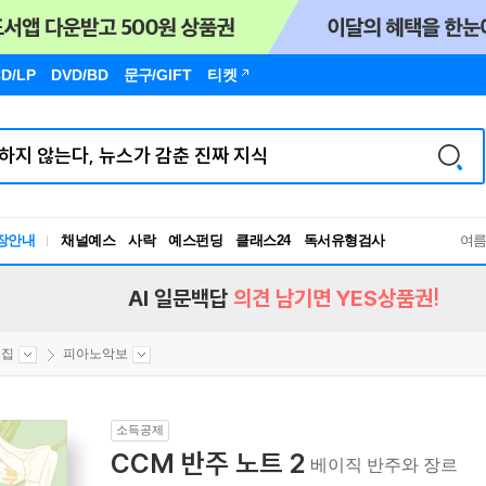
D/LP
DVD/BD
문구
/GIFT
티켓
장안내
채널예스
사락
예스펀딩
클래스24
독서유형검사
여
RBTI Lab
독서유형검사
AI 일문백답
의견 남기면 YES상품권!
보집
피아노악보
소득공제
CCM 반주 노트 2
베이직 반주와 장르