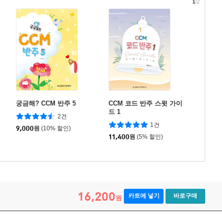
1
/2
궁금해? CCM 반주 5
CCM 코드 반주 스윗 가이
드 1
2건
1건
9,000
원
(10% 할인)
11,400
원
(5% 할인)
16,200
카트에 넣기
바로구매
원