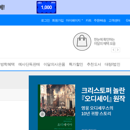
로그인
회원가입
마이페이지
카트
주문/배송
고객센터
Gl
름방학혜택
예사단독판매
이달의사은품
특가할인
추천도서
대량/법인