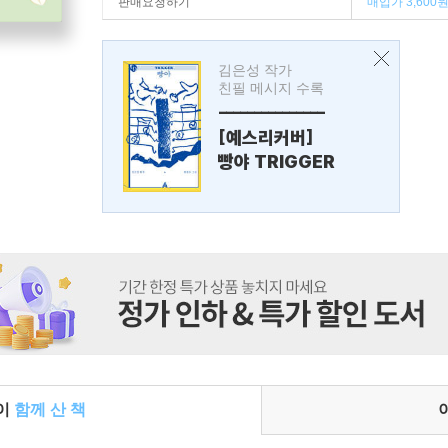
판매요청하기
매입가 3,600
김은성 작가
친필 메시지 수록
---------------
[예스리커버]
빵야 TRIGGER
들이
함께 산 책