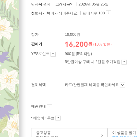
남사욱
편저
그래서음악
2026년 05월 25일
첫번째 리뷰어가 되어주세요.
판매지수 108
정가
18,000원
16,200
원
판매가
(10% 할인)
YES포인트
900원 (5% 적립)
5만원이상 구매 시 2천원 추가적립
결제혜택
카드/간편결제 혜택을 확인하세요
배송안내
배송비 : 무료
중고상품
이 상품을 팔기