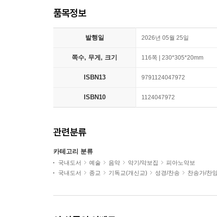
품목정보
발행일
2026년 05월 25일
쪽수, 무게, 크기
116쪽 | 230*305*20mm
ISBN13
9791124047972
ISBN10
1124047972
관련분류
카테고리 분류
국내도서
예술
음악
악기/악보집
피아노악보
국내도서
종교
기독교(개신교)
성경/찬송
찬송가/찬