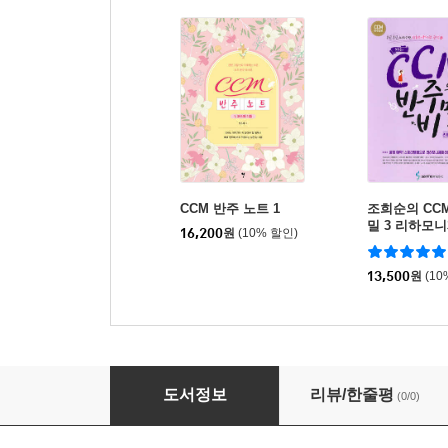
CCM 반주 노트 1
조희순의 CC
밀 3 리하모
16,200
원
(10% 할인)
13,500
원
(10
CCM 반주 노트 2
도서정보
리뷰/한줄평
(0/0)