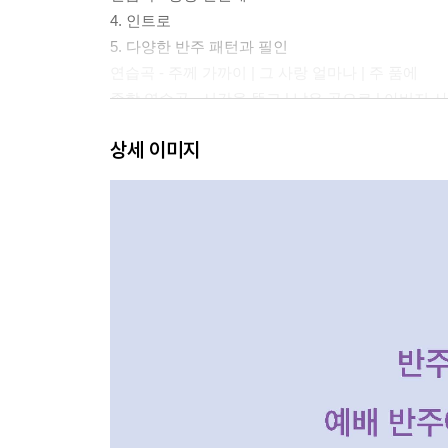
4. 인트로
5. 다양한 반주 패턴과 필인
연습곡 - 주께 가까이 | 그 사랑 얼마나 | 주 품에
종합 연습곡 - 시간을 뚫고 | 낮은 곳으로 | 아버지
상세 이미지
일렉트릭 피아노
Part 2. 장르(Genre)
블루스
1. 블루스 진행
2. 블루스 스케일
3. 블루스 왼손 패턴
4. 블루스 리듬
5. 오른손 컴핑
6. Ⅰ-Ⅳ-Ⅰ 블루스 패턴
연습곡 - 손을 높이 들고 | 구주의 십자가 보혈로 | 내