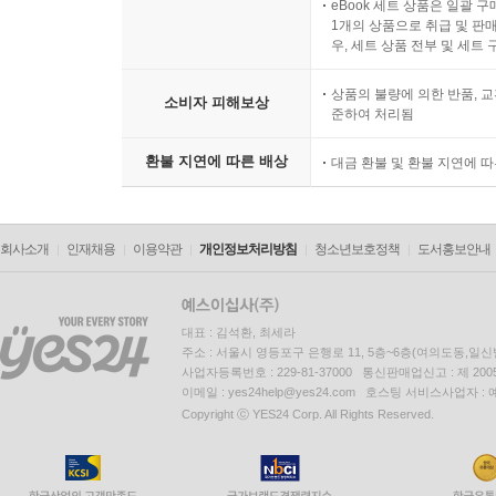
eBook 세트 상품은 일괄 
1개의 상품으로 취급 및 판매
우, 세트 상품 전부 및 세트
상품의 불량에 의한 반품, 교
소비자 피해보상
준하여 처리됨
환불 지연에 따른 배상
대금 환불 및 환불 지연에 
회사소개
인재채용
이용약관
개인정보처리방침
청소년보호정책
도서홍보안내
대표 : 김석환, 최세라
주소 : 서울시 영등포구 은행로 11, 5층~6층(여의도동,일신
사업자등록번호 : 229-81-37000 통신판매업신고 : 제 200
이메일 : yes24help@yes24.com 호스팅 서비스사업자 :
Copyright ⓒ YES24 Corp. All Rights Reserved.