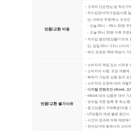
고객의 단순변심 및 착오구
직수입양서/직수입일서중 일
단, 아래의 주문/취소 조건인
오늘 00시 ~ 06시 30분 
반품/교환 비용
오늘 06시 30분 이후 주문
직수입 음반/영상물/기프트 
단, 당일 00시~13시 사이
박스 포장은 택배 배송이 가
소비자의 책임 있는 사유로 
소비자의 사용, 포장 개봉에 
복제가 가능한 상품 등의 포장을 
소비자의 요청에 따라 개별
디지털 컨텐츠인 eBook, 
eBook 대여 상품은 대여 기
모바일 쿠폰 등록 후 취소/환
반품/교환 불가사유
중고상품이 구매확정(자동 
LP상품의 재생 불량 원인이 기
시간의 경과에 의해 재판매가
전자상거래 등에서의 소비자