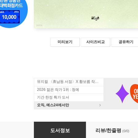
미리보기
사이즈비교
공유하기
뮤지컬 〈휴남동 서점〉X 황보름 작가 북토크
2026 젊은 작가 1위 : 청예
기간 한정 특가 도서
오직, 예스24에서만
별빛 아래의 춤
도서정보
리뷰/한줄평
(0/0)