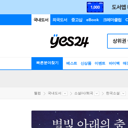
국내도서
외국도서
중고샵
eBook
크레마클럽
C
빠른분야찾기
베스트
신상품
이벤트
바이백
매
웰컴
국내도서
소설/시/희곡
한국소설