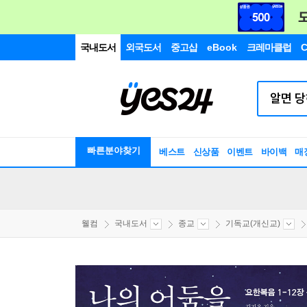
국내도서
외국도서
중고샵
eBook
크레마클럽
C
빠른분야찾기
베스트
신상품
이벤트
바이백
매
웰컴
국내도서
종교
기독교(개신교)