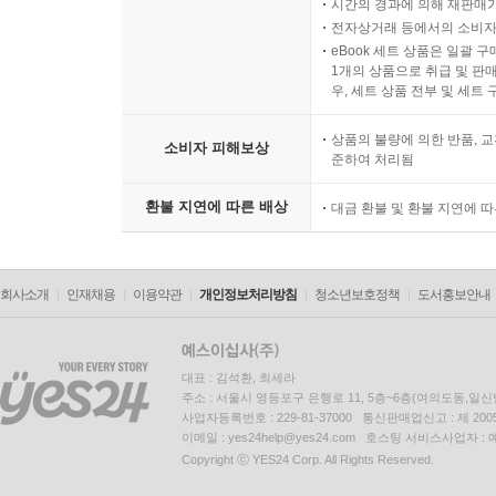
시간의 경과에 의해 재판매가
전자상거래 등에서의 소비자
eBook 세트 상품은 일괄 
1개의 상품으로 취급 및 판매
우, 세트 상품 전부 및 세트
상품의 불량에 의한 반품, 교
소비자 피해보상
준하여 처리됨
환불 지연에 따른 배상
대금 환불 및 환불 지연에 
회사소개
인재채용
이용약관
개인정보처리방침
청소년보호정책
도서홍보안내
대표 : 김석환, 최세라
주소 : 서울시 영등포구 은행로 11, 5층~6층(여의도동,일신
사업자등록번호 : 229-81-37000 통신판매업신고 : 제 200
이메일 : yes24help@yes24.com 호스팅 서비스사업자 :
Copyright ⓒ YES24 Corp. All Rights Reserved.