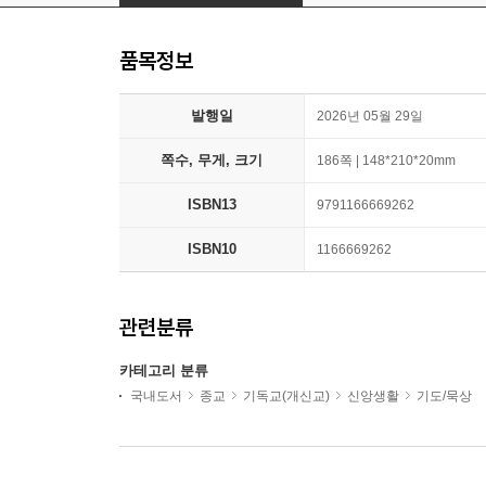
품목정보
발행일
2026년 05월 29일
쪽수, 무게, 크기
186쪽 | 148*210*20mm
ISBN13
9791166669262
ISBN10
1166669262
관련분류
카테고리 분류
국내도서
종교
기독교(개신교)
신앙생활
기도/묵상