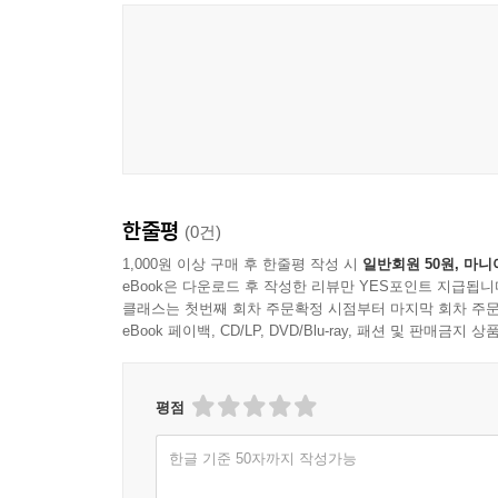
11장
사랑의 역설 (11:1-16) 143
죽음에서 생명으로 가는 고백 (11:17-27) 148
하나님의 눈물 (11:28-37) 152
우리가 보게 될 영광 (11:38-46) 157
한 땀 한 땀의 섭리 (11:47-57) 161
한줄평
(0건)
12장
진정한 예배의 향기 (12:1-11) 167
1,000원 이상 구매 후 한줄평 작성 시
일반회원 50원, 마니
eBook은 다운로드 후 작성한 리뷰만 YES포인트 지급됩니
온유한 통치 (12:12-19) 172
클래스는 첫번째 회차 주문확정 시점부터 마지막 회차 주문
다시 만나는 두 이름 (12:20-33) 175
eBook 페이백, CD/LP, DVD/Blu-ray, 패션 및 판매금
어둠의 해부학 (12:34-43) 179
영생이 되는 말씀 (12:44-50) 182
평점
한글 기준 50자까지 작성가능