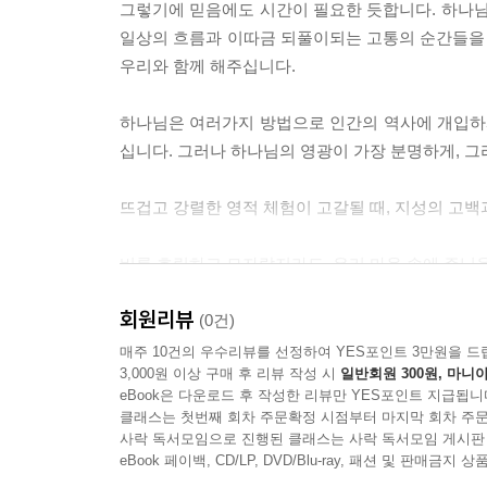
계산하는 마음이 놓친 신비 (7:25-36) 93
그렇기에 믿음에도 시간이 필요한 듯합니다. 하나님
생수의 강 (7:37-52) 96
일상의 흐름과 이따금 되풀이되는 고통의 순간들을 
우리와 함께 해주십니다.
8장
생명수와 빛, 그리고 인간 (7:53-8:20) 103
하나님은 여러가지 방법으로 인간의 역사에 개입하
하늘과 땅을 잇는 이름 (8:21-30) 107
십니다. 그러나 하나님의 영광이 가장 분명하게, 
진리가 자유가 되는 이유 (8:31-41) 110
거룩한 자유, 그리고 구원의 영광 (8:42-59) 113
뜨겁고 강렬한 영적 체험이 고갈될 때, 지성의 고백
9장
비록 흐릿하고 모자랄지라도, 우리 마음 속에 주님을
태초의 빛이 진흙에 닿다 (9:1-12) 119
시기에, 우리는 겸허히 고개를 끄덕입니다. "요한의
회원리뷰
어두움이 깨닫지 못하더라 (9:13-23) 122
로 내놓았던 답은 우리의 고백이 됩니다. "내가 주를 
(0건)
하나님이 하시는 일 (9:24-41) 124
매주 10건의 우수리뷰를 선정하여 YES포인트 3만원을 드
--- 본문 중에서
3,000원 이상 구매 후 리뷰 작성 시
일반회원 300원, 마니아
eBook은 다운로드 후 작성한 리뷰만 YES포인트 지급됩니
10장
클래스는 첫번째 회차 주문확정 시점부터 마지막 회차 주문
문과 목자 되신 분 (10:1-21) 131
사락 독서모임으로 진행된 클래스는 사락 독서모임 게시판
신성의 절정 (10:22-42) 136
eBook 페이백, CD/LP, DVD/Blu-ray, 패션 및 판매금