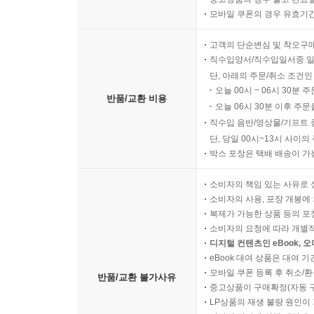
모바일 쿠폰의 경우 유효기간(
고객의 단순변심 및 착오구
직수입양서/직수입일서중 일
단, 아래의 주문/취소 조건인
오늘 00시 ~ 06시 30분 
반품/교환 비용
오늘 06시 30분 이후 주문
직수입 음반/영상물/기프트 
단, 당일 00시~13시 사이
박스 포장은 택배 배송이 가
소비자의 책임 있는 사유로 
소비자의 사용, 포장 개봉에 
복제가 가능한 상품 등의 포장을 
소비자의 요청에 따라 개별
디지털 컨텐츠인 eBook, 
eBook 대여 상품은 대여 기
모바일 쿠폰 등록 후 취소/환
반품/교환 불가사유
중고상품이 구매확정(자동 
LP상품의 재생 불량 원인이 기