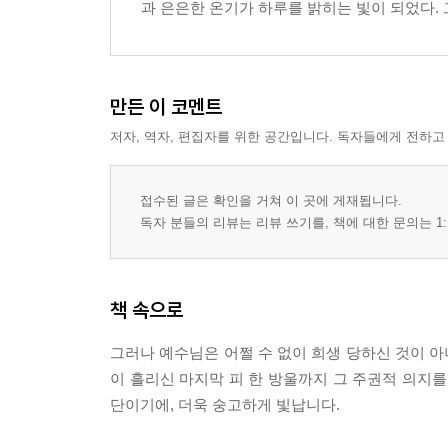
과 은은한 온기가 하루를 밝히는 빛이 되었다. 
5장
굳어버린 세월을 녹이는 생명의 말씀 (5:1-15) 57
안식이 되는 일 (5:16-30) 60
만든 이 코멘트
사람의 영광에 가려진 하늘의 증언 (5:31-47) 63
저자, 역자, 편집자를 위한 공간입니다. 독자들에게 전하고
6장
결핍의 땅에 내린 하늘의 풍성함 (6:1-15) 69
접수된 글은 확인을 거쳐 이 곳에 게재됩니다.
풍랑 속에서 배우는 믿음 (6:16-29) 72
독자 분들의 리뷰는 리뷰 쓰기를, 책에 대한 문의는 1:
아버지와 아들이 이루시는 믿음 (6:30-40) 76
살과 피, 쏟아부어 주신 생명 (6:41-59) 79
떠나는 이들과 남겨진 고백 (6:60-71) 82
책 속으로
7장
그러나 예수님은 어쩔 수 없이 희생 당하신 것이 
시간의 구속 (7:1-13) 87
이 흘리신 마지막 피 한 방울까지 그 주권적 의지를
하늘의 지혜와 세상의 지식,
단이기에, 더욱 숭고하게 빛납니다.
그 사이를 가르는 죄성 (7:14-24) 90