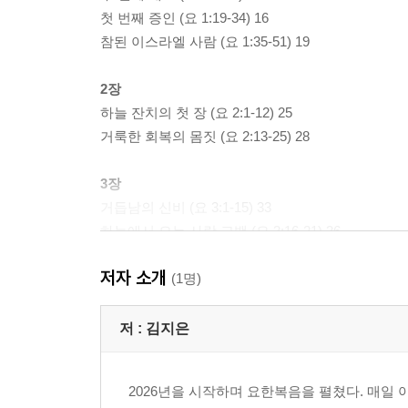
첫 번째 증인 (요 1:19-34) 16
참된 이스라엘 사람 (요 1:35-51) 19
2장
하늘 잔치의 첫 장 (요 2:1-12) 25
거룩한 회복의 몸짓 (요 2:13-25) 28
3장
거듭남의 신비 (요 3:1-15) 33
하늘에서 오는 사랑 고백 (요 3:16-21) 36
아름다운 퇴장 (요 3:22-26) 38
저자 소개
(1명)
4장
우물가의 만남 (요 4:1-14) 43
저 :
김지은
비밀의 교환, 수치 대신 영광 (요 4:15-26) 45
하늘 추수의 서막 (요 4:27-42) 48
2026년을 시작하며 요한복음을 펼쳤다. 매일 
공간 너머, 시간 속에서 (요 4:43-54) 51