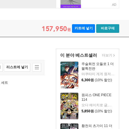
AD
157,950
카트에 넣기
바로구매
원
이 분야 베스트셀러
더보기
주술회전 모듈로 1 더
매
리스트에 넣기
블특전판
아쿠타미 게게 원저/Yuji Iwasaki 글그림/이정운 역
6,300
원
(10% 할인)
 세트
원피스 ONE PIECE
114
오다 에이치로 글,그림
5,850
원
(10% 할인)
황천의 츠가이 11 더