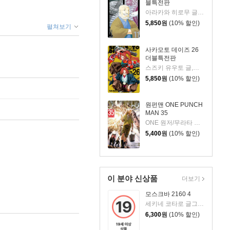
블특전판
아라카와 히로무 글그림
5,850
원
(10% 할인)
펼쳐보기
사카모토 데이즈 26
더블특전판
스즈키 유우토 글,그림
5,850
원
(10% 할인)
원펀맨 ONE PUNCH
MAN 35
ONE 원저/무라타 유스케 그림
5,400
원
(10% 할인)
이 분야 신상품
더보기
모스크바 2160 4
세키네 코타로 글그림/카규 쿠모 원저/김성래 역
6,300
원
(10% 할인)