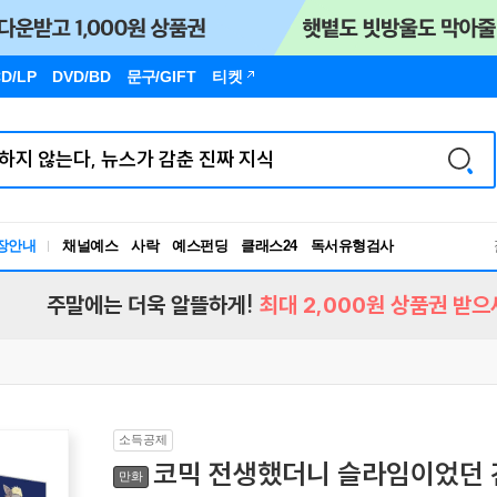
D/LP
DVD/BD
문구
/GIFT
티켓
장안내
채널예스
사락
예스펀딩
클래스24
독서유형검사
RBTI Lab
독서유형검사
주말에는 더욱 알뜰하게!
최대 2,000원 상품권 받으
소득공제
코믹 전생했더니 슬라임이었던 건
만화