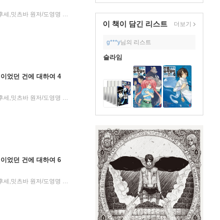
카와카미 타이키 글,그림/후세,밋츠바 원저/도영명 역
소미미디어
2016년 10월 13일
|
|
이 책이 담긴
리스트
더보기
g***y
님의 리스트
슬라임
이었던 건에 대하여 4
카와카미 타이키 글,그림/후세,밋츠바 원저/도영명 역
소미미디어
2017년 08월 17일
|
|
이었던 건에 대하여 6
카와카미 타이키 글,그림/후세,밋츠바 원저/도영명 역
소미미디어
2018년 04월 11일
|
|