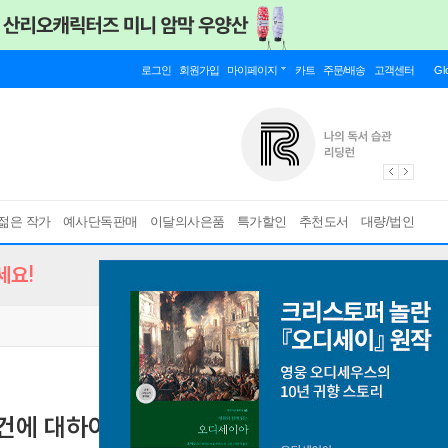
로그인
회원가입
마이페이지
카트
주문/배송
고객센터
Gl
젊은 작가
예사단독판매
이달의사은품
특가할인
추천도서
대량/법인
세요!
에 대하여 1~30권 세트
[ 30권 ]