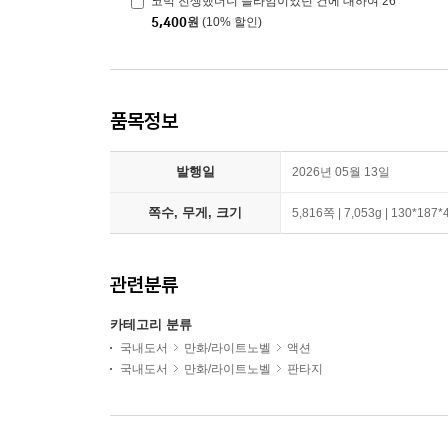
코믹 전생했더니 슬라임이었던 건에 대하여 26
5,400
원
(10% 할인)
품목정보
발행일
2026년 05월 13일
쪽수, 무게, 크기
5,816쪽 | 7,053g | 130*187
관련분류
카테고리 분류
국내도서
만화/라이트노벨
액션
국내도서
만화/라이트노벨
판타지