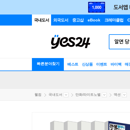
국내도서
외국도서
중고샵
eBook
크레마클럽
C
빠른분야찾기
베스트
신상품
이벤트
바이백
매
웰컴
국내도서
만화/라이트노벨
액션