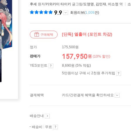
후세
원저/
카와카미 타이키
글그림/
도영명
,
김민재
,
이소정
역
소
9.9
회원리뷰(
1,009
건)
[단독] 엘홀더 (포인트 차감)
구매혜택
정가
175,500원
157,950
원
판매가
(10% 할인)
YES포인트
8,690원 (5% 적립)
5만원이상 구매 시 2천원 추가적립
결제혜택
카드/간편결제 혜택을 확인하세요
배송안내
배송비 : 무료