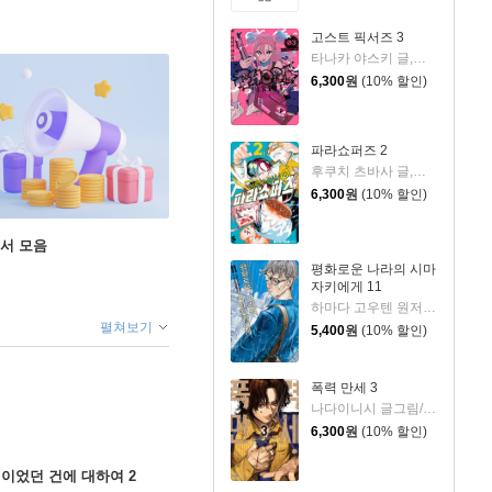
고스트 픽서즈 3
타나카 야스키 글,그림/박연지 역
6,300
원
(10% 할인)
파라쇼퍼즈 2
후쿠치 츠바사 글,그림/정대식 역
6,300
원
(10% 할인)
도서 모음
평화로운 나라의 시마
자키에게 11
하마다 고우텐 원저/세시모 타케시 글그림
펼쳐보기
5,400
원
(10% 할인)
폭력 만세 3
나다이니시 글그림/카와모토 호무라 원저
6,300
원
(10% 할인)
이었던 건에 대하여 2