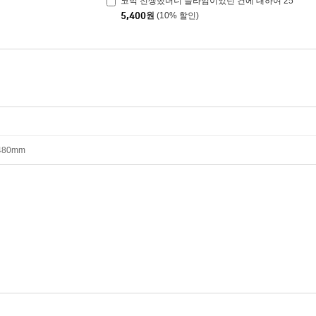
코믹 전생했더니 슬라임이었던 건에 대하여 25
5,400
원
(10% 할인)
*480mm