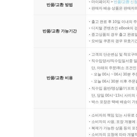
마이페이지 >
반품/교환 신청
반품/교환 방법
판매자 배송 상품은 판매자와
출고 완료 후 10일 이내의 
디지털 콘텐츠인 eBook의 
반품/교환 가능기간
중고상품의 경우 출고 완료일
모바일 쿠폰의 경우 유효기간(
고객의 단순변심 및 착오구
직수입양서/직수입일서중 일
단, 아래의 주문/취소 조건인
오늘 00시 ~ 06시 30분 
반품/교환 비용
오늘 06시 30분 이후 주문
직수입 음반/영상물/기프트 
단, 당일 00시~13시 사이
박스 포장은 택배 배송이 가
소비자의 책임 있는 사유로 
소비자의 사용, 포장 개봉에 
복제가 가능한 상품 등의 포장을 
소비자의 요청에 따라 개별