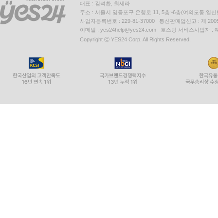
대표 : 김석환, 최세라
주소 : 서울시 영등포구 은행로 11, 5층~6층(여의도동,일신
사업자등록번호 : 229-81-37000 통신판매업신고 : 제 200
이메일 : yes24help@yes24.com 호스팅 서비스사업자 :
Copyright ⓒ YES24 Corp. All Rights Reserved.