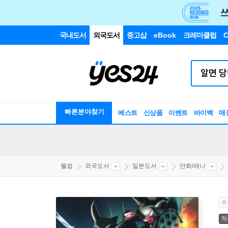
국내도서
외국도서
중고샵
eBook
크레마클럽
C
빠른분야찾기
베스트
신상품
이벤트
바이백
매
웰컴
외국도서
일본도서
만화/애니
소
직