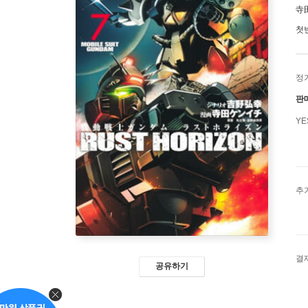
寺
첫
정
판
Y
추
결
공유하기