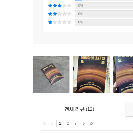
저자는 2004년부터 강단에서 학생들을 가르치는 
0%
가장 친근하고 다정한 언어로 번역해 온 탁월한 
0%
차갑게만 느껴지던 물리학에 인간적인 숨결을 불어넣
0%
인류가 쌓아 올린 가치”를 진지하게 묻는 이 다
동행이 되어줄 것이다.
2
5
전체 리뷰
(12)
1
2
3