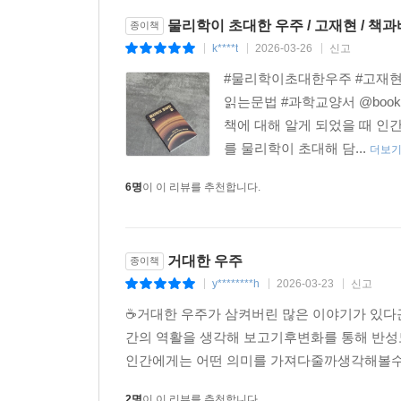
물리학이 초대한 우주 / 고재현 / 책
종이책
k****t
2026-03-26
신고
|
|
|
#물리학이초대한우주 #고재현
읽는문법 #과학교양서 @book
책에 대해 알게 되었을 때 인
를 물리학이 초대해 담...
더보
6명
이 이 리뷰를 추천합니다.
거대한 우주
종이책
y********h
2026-03-23
신고
|
|
|
☕️거대한 우주가 삼켜버린 많은 이야기가 있다
간의 역활을 생각해 보고기후변화를 통해 반성
인간에게는 어떤 의미를 가져다줄까생각해볼수
2명
이 이 리뷰를 추천합니다.