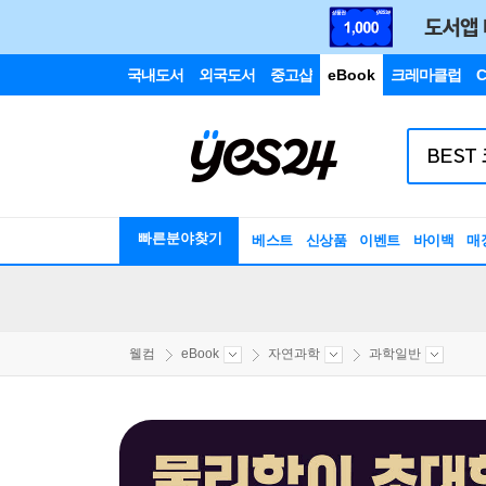
국내도서
외국도서
중고샵
eBook
크레마클럽
C
빠른분야찾기
베스트
신상품
이벤트
바이백
매
웰컴
eBook
자연과학
과학일반