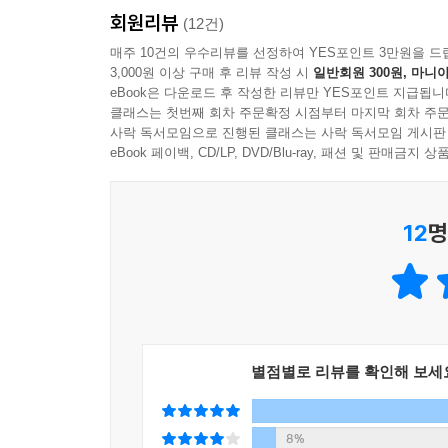
회원리뷰
이 책은 보이지 않는 미시 세계의 물질부터 아득한
(12건)
독자들을 안내한다.
매주 10건의 우수리뷰를 선정하여 YES포인트 3만원을 드
3,000원 이상 구매 후 리뷰 작성 시
일반회원 300원, 마니아
eBook은 다운로드 후 작성한 리뷰만 YES포인트 지급됩니
1부는 제임스웹 우주망원경과 허블 우주망원경의 
클래스는 첫번째 회차 주문확정 시점부터 마지막 회차 주문
고독하고도 위대한 성간 항해를 추적하며 인류 우주
사락 독서모임으로 진행된 클래스는 사락 독서모임 게시판
태풍, 파란 하늘의 기원을 찾는 끈질긴 질문, 보이
eBook 페이백, CD/LP, DVD/Blu-ray, 패션 및 판매금
일상을 이루는 물질의 세계를 다룬다. 마블 베리와
나노입자의 비밀을 탐구한다. 4부는 태양광, 라
12
명
들여다보는 빛의 과학부터 코로나바이러스를 분석하
결국 저 먼 심우주에서 시작된 탐구는 ‘그렇다면 
차갑고 엄밀한 과학에 따뜻한 숨결을 불어넣다: ‘빛
별점별로 리뷰를 확인해 보세
기후 위기, 일상을 파고든 인공지능, 쏟아지는 
물리학의 진입 장벽은 여전히 높게만 느껴진다. 이 
8%