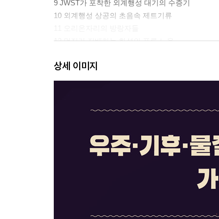
9 JWST가 포착한 외계행성 대기의 수증기
10 외계행성 상공의 초음속 제트기류
11 오리온자리의 방랑자들
12 먼지가 지배하는 화성의 푸른 노을
13 더 느리고 더 낮은 화성의 소리
상세 이미지
14 외계 생명 탐사 비법을 간직한 개기월식
2부 보이지 않아도 전부를 둘러싼 대기와 기후
1 이산화탄소와 메탄이 위험한 이유
2 지상 최대의 열기관, 태풍
3 북극 상공에 펼쳐진 우주 허리케인
4 레이저로 번개를 통제할 수 있을까?
5 이런 번개를 본 적 있나요
6 미세먼지 속에선 벌도 괴롭다
7 파란 하늘의 기원을 찾는 끈질긴 질문들
8 모나리자가 당신을 보며 웃고 있나요
9 보이지 않는 무지개의 수많은 얼굴