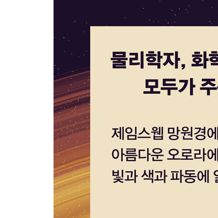
3부 이토록 작은 물질과 그토록 거대한 자연
1 이상한 유리: 고체도 액체도 아닌 것이
2 좋은 유리: 새로운 문명으로 우리를 이끌고
3 강한 유리: 깨지지 않는 강화유리의 정체
4 더 극한의 세계로
5 양자점 속 나노 세계
6 알함브라 궁전과 금 나노입자
7 거미와 대화를 나눈다면
8 카멜레온 흉내 내기
9 계절에 따라 변하는 순록 눈의 색상
10 검정을 더 검게! 심해어의 위장술
11 오징어 변신 속 사인 함수
4부 첨단기술을 잘 다루는 사회로