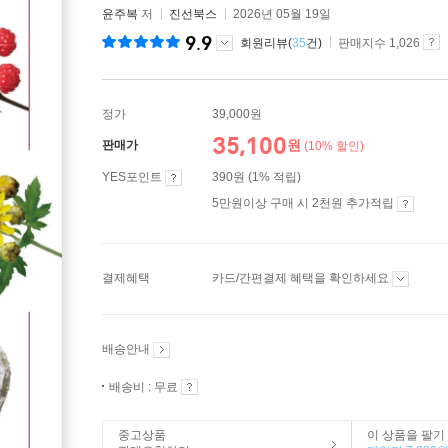
윤주복
저
진선북스
2026년 05월 19일
9.9
회원리뷰(
35
건)
판매지수 1,026
정가
39,000원
35,100
원
판매가
(10% 할인)
YES포인트
390원 (1% 적립)
5만원이상 구매 시 2천원 추가적립
결제혜택
카드/간편결제 혜택을 확인하세요
배송안내
배송비 : 무료
중고상품
이 상품을 팔기