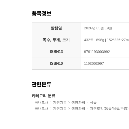
품목정보
발행일
2026년 05월 19일
쪽수, 무게, 크기
432쪽 | 898g | 152*225*27
ISBN13
9791193003992
ISBN10
1193003997
관련분류
카테고리 분류
국내도서
자연과학
생명과학
식물
국내도서
자연과학
생명과학
자연도감(동물/식물/곤충)