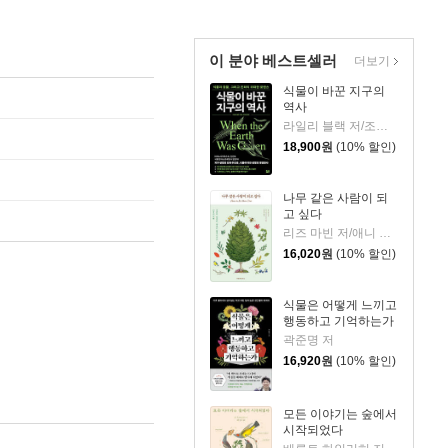
이 분야 베스트셀러
더보기
식물이 바꾼 지구의
역사
라일리 블랙 저/조정남 역
18,900
원
(10% 할인)
나무 같은 사람이 되
고 싶다
리즈 마빈 저/애니 데이비든슨 그림/박은진 역
16,020
원
(10% 할인)
식물은 어떻게 느끼고
행동하고 기억하는가
곽준명 저
16,920
원
(10% 할인)
모든 이야기는 숲에서
시작되었다