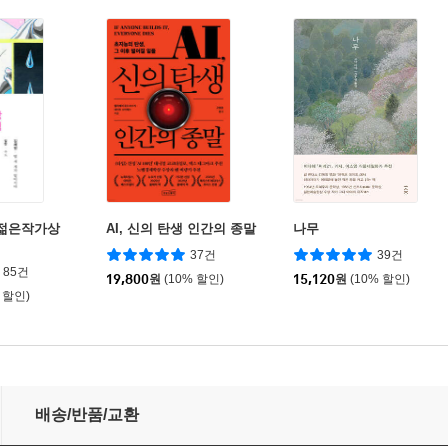
회 젊은작가상
AI, 신의 탄생 인간의 종말
나무
37건
39건
85건
19,800
원
(10% 할인)
15,120
원
(10% 할인)
 할인)
배송/반품/교환