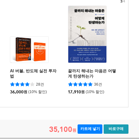
3
/4
AI 버블, 반도체 실전 투자
끝까지 해내는 마음은 어떻
법
게 탄생하는가
28건
36건
36,000
원
(10% 할인)
17,910
원
(10% 할인)
35,100
카트에 넣기
바로구매
원