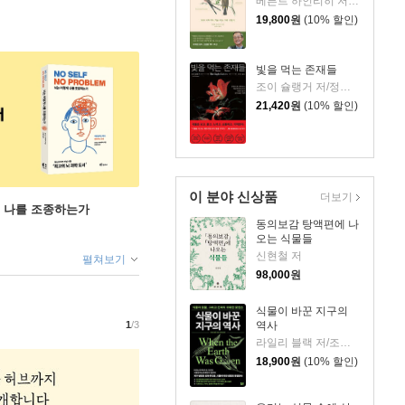
베른트 하인리히 저/강유리 역
19,800
원
(10% 할인)
빛을 먹는 존재들
조이 슐랭거 저/정지인 역
21,420
원
(10% 할인)
이 분야 신상품
더보기
게 나를 조종하는가
동의보감 탕액편에 나
오는 식물들
신현철 저
펼쳐보기
98,000
원
식물이 바꾼 지구의
역사
1
/3
라일리 블랙 저/조정남 역
18,900
원
(10% 할인)