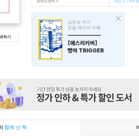
판매요청하기
매입가 7,800
김은성 작가
친필 메시지 수록
---------------
유하기
[예스리커버]
빵야 TRIGGER
들이
함께 산 책