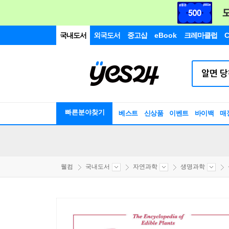
국내도서
외국도서
중고샵
eBook
크레마클럽
C
빠른분야찾기
베스트
신상품
이벤트
바이백
매
웰컴
국내도서
자연과학
생명과학