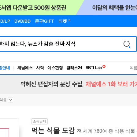
D/LP
DVD/BD
문구
/GIFT
티켓
독서유형검사
RBTI Lab
장안내
채널예스
사락
예스펀딩
클래스24
독서유형검사
여
박혜진 편집자의 문장 수집,
채널예스 1화 보러 가
식물
소득공제
먹는 식물 도감
전 세계 760여 종 식용 식물