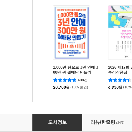
1,000만 원으로 3년 안에 3
2026 제17
00만 원 월배당 만들기
수상작품집
408건
20,700
원
(10% 할인)
6,930
원
(10%
먹는 식물 도감
도서정보
리뷰/한줄평
(34/1)