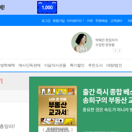
로그인
회원가입
마이페이지
카트
주문/배송
고객센터
Gl
름방학혜택
예사단독판매
이달의사은품
특가할인
추천도서
대량/법인
기
 총망라!