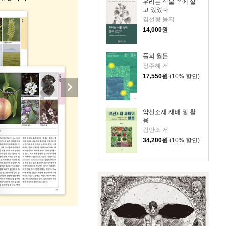
우리는 식물 속에 살
고 있었다
김선형 등저
14,000
원
풀의 월든
정주혜 저
17,550
원
(10% 할인)
약선소재 재배 및 활
용
김만조 저
34,200
원
(10% 할인)