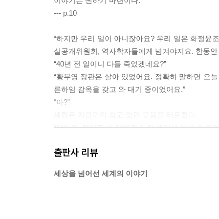
이야기는 뻔하기 마련이다.
--- p.10
“하지만 우리 일이 아니잖아요? 우리 일은 화정윤조
실공개위원회, 역사학자들에게 넘겨야지요. 한동안
“40년 전 일이니 다들 죽었겠네요?”
“황무영 장관은 살아 있었어요. 정확히 말하면 오늘
른하임 감옥을 갖고 와 대기 중이었어요.”
“아?”
세령은 지금까지 참고 있던 웃음을 터트렸다.
“맞아요. 적어도 한 명에겐 아직 책임을 물을 수 있어
--- p.42
출판사 리뷰
“저야 모르지요. 이건 전문가들이 판단할 문제입니다
세상을 넘어선 세계의 이야기
도 절차상 약간 까다로운 부분이 있어서 제가 시작했
“아, 그러시군요. 요새도 자주 만나시나요?”
“아무래도 뜸하죠. 죽은 지 3년이나 됐으니. 슬슬 
같은 게 사라진 거 같기도 하고. 그래도 자기 기일