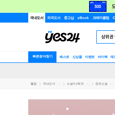
국내도서
외국도서
중고샵
eBook
크레마클럽
C
빠른분야찾기
베스트
신상품
이벤트
바이백
매
웰컴
국내도서
소설/시/희곡
장르소설