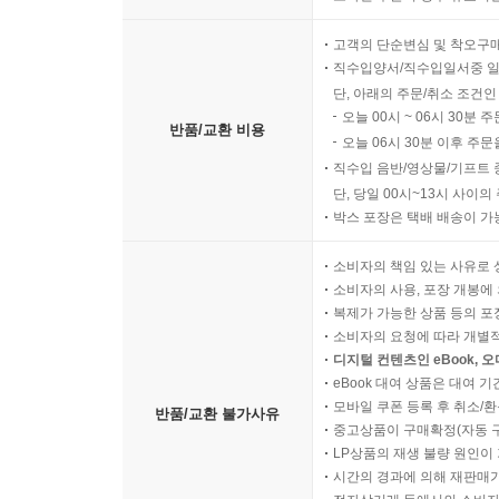
고객의 단순변심 및 착오구
직수입양서/직수입일서중 일
단, 아래의 주문/취소 조건인
오늘 00시 ~ 06시 30분 
반품/교환 비용
오늘 06시 30분 이후 주문
직수입 음반/영상물/기프트 
단, 당일 00시~13시 사이
박스 포장은 택배 배송이 가
소비자의 책임 있는 사유로 
소비자의 사용, 포장 개봉에 
복제가 가능한 상품 등의 포장을 
소비자의 요청에 따라 개별
디지털 컨텐츠인 eBook, 
eBook 대여 상품은 대여 기
모바일 쿠폰 등록 후 취소/환
반품/교환 불가사유
중고상품이 구매확정(자동 
LP상품의 재생 불량 원인이 기
시간의 경과에 의해 재판매가