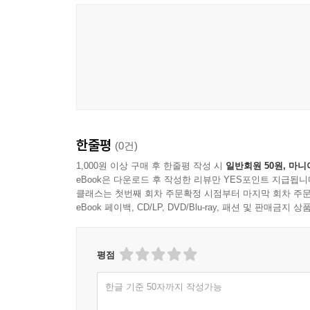
이렇게 묘사했다. “이어도가 어떻게 해서 지금의
숙주들은 괴물의 원념으로 뭉쳐졌지만 영에게 전적으
여자들만의 섬 중 하나였다. 당연히 생전에 여자
난 것입니다.
해신을 끌어들였고 19세기 대학살 이후에는 고래
--- p.169
비교가 불가능한 강력한 영적 존재의 기반이 되었다.
“하지만 언니가 옳다는 걸 어떻게 알지? 언니를 
여성과 여자 유령과 고래령, 혈통과 영통을 주장하
기억들. 그 어느 것도 믿을 수 없어. 언니와 엄마는
아 주었지만, 앞으로는 어떻게 될까? 무엇보다 엄마
권력을 지키려는 자와 흔드는 자, 남성과 여성, 
--- pp.213-214
한줄평
(0건)
담겨 있다. 장르소설의 장점으로 우리가 살고 있는
대해 근본적인 질문을 던진다. 과연 세상은 살아 있
1,000원 이상 구매 후 한줄평 작성 시
일반회원 50원, 마니
“내가 없었다면 윤씨 집안 사람들은 여전히 공화국의
eBook은 다운로드 후 작성한 리뷰만 YES포인트 지급됩니
가 그것을 산 사람들에게 들려주었기 때문에 이 모든
클래스는 첫번째 회차 주문확정 시점부터 마지막 회차 주문
사악한 자들의 집합이니까. 공화국이 나은 점은 그
eBook 페이백, CD/LP, DVD/Blu-ray, 패션 및 판매금
수 있지? 과연 지금 이 시대에 그럴 여유가 있나? 
있는 것이 없는 것보다 나아. 그리고 너를 고용한 공
평점
--- pp. 214-215
한글 기준 50자까지 작성가능