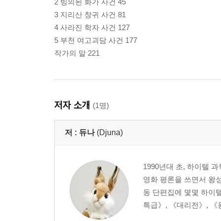
2 빙의된 화가 사건 45
3 지리산 창귀 사건 81
4 사라진 학자 사건 127
5 부천 여고괴담 사건 177
작가의 말 221
저자 소개
(1명)
저 :
듀나
(Djuna)
1990년대 초, 하이텔
영화 평론을 쓰면서 왕성
동 단편집에 몇몇 하이텔
특급》, 《대리전》, 《