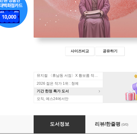
사이즈비교
공유하기
뮤지컬 〈휴남동 서점〉X 황보름 작가 북토크
2026 젊은 작가 1위 : 청예
기간 한정 특가 도서
오직, 예스24에서만
우양선화의 모험
도서정보
리뷰/한줄평
(0/0)