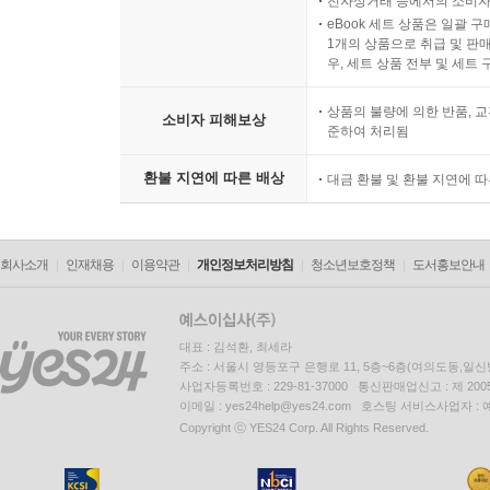
전자상거래 등에서의 소비자
eBook 세트 상품은 일괄 
1개의 상품으로 취급 및 판매
우, 세트 상품 전부 및 세트
상품의 불량에 의한 반품, 교
소비자 피해보상
준하여 처리됨
환불 지연에 따른 배상
대금 환불 및 환불 지연에 
회사소개
인재채용
이용약관
개인정보처리방침
청소년보호정책
도서홍보안내
대표 : 김석환, 최세라
주소 : 서울시 영등포구 은행로 11, 5층~6층(여의도동,일신
사업자등록번호 : 229-81-37000 통신판매업신고 : 제 200
이메일 : yes24help@yes24.com 호스팅 서비스사업자 :
Copyright ⓒ YES24 Corp. All Rights Reserved.