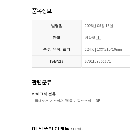
품목정보
발행일
2026년 05월 15일
판형
반양장
쪽수, 무게, 크기
224쪽 | 133*210*10mm
ISBN13
9791163501671
관련분류
카테고리 분류
국내도서
소설/시/희곡
장르소설
SF
이 상품의 이벤트
(11개)