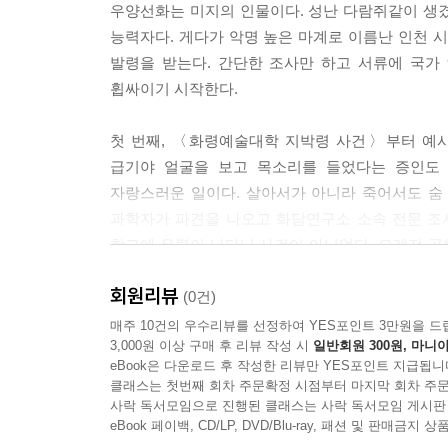
우양선화는 미지의 인물이다. 성난 다람쥐같이 생
수되느냐를 두고 고민하는 것 같던데. 하여간 대신 
능력자다. 게다가 악명 높은 마계로 이름난 인천 
--- p.49
발령을 받는다. 간단한 조사만 하고 서류에 국가
휩싸이기 시작한다.
“상윤수 교수의 의견을 예로 들겠습니다. 이분은 소
습니다. 젊은 여자의 몸만을 그렸고 곡선미와 자연
첫 번째, 〈화령예술대학 지박령 사건〉부터 예사
습니다. 얼굴을 그리기 시작했고 체형과 연령대가 다
급기야 얼굴을 보고 목소리를 들었다는 증인도 
전 정철승/이양진영의 잠실 빌딩 벽화 프로젝트가 
자랑스러운 일이다. 살아서가 아니라 죽어서도 숨
그 그림은 1956년 4월 탐라 학살을 반영한 것이
과학자가 파견을 나오고 화담연구소 소속 전문 조
리고 완성 직후 이양진영 시민은 사후과에 빙의 인
학교에 유령이 나타난 사건이 아니었다. 오래전 
--- pp.56-57
행적이 드러난다. 거사를 모의하던 자리에 뜻하지 
회원리뷰
유령은 왜 지금 나타났을까?
(0건)
“호랑이로 사는 것도 쉬운 일이 아닐 텐데요. 잘 
매주 10건의 우수리뷰를 선정하여 YES포인트 3만원을 드
선화가 말했다.
3,000원 이상 구매 후 리뷰 작성 시
일반회원 300원, 마니아
〈지리산 창귀 사건〉은 사람들이 죽어서도 가장 
“맞습니다. 우리는 이 모든 걸 심각한 동물 학대로
eBook은 다운로드 후 작성한 리뷰만 YES포인트 지급됩니
한다. 이미 신령들의 대도시가 되어 버린 지리산엔 
으니 공중 보건 문제이기도 합니다. 캔자스 독감 이
클래스는 첫번째 회차 주문확정 시점부터 마지막 회차 주문
사락 독서모임으로 진행된 클래스는 사락 독서모임 게시판
--- p.89
이야기는 인간의 세계와 비인간의 세계가 씨줄과
eBook 페이백, CD/LP, DVD/Blu-ray, 패션 및 판매금