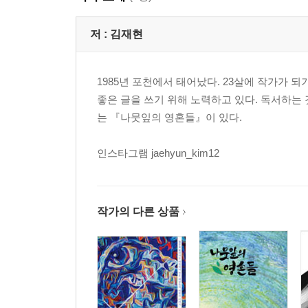
제3장. 독서로 신비스러운 원자를 보다
저 :
김재현
1. 독서의 신비는 ‘원자’
1985년 포천에서 태어났다. 23살에 작가가
2. 내가 독서하고 연구한 분야들
좋은 글을 쓰기 위해 노력하고 있다. 독서하는
3. 내가 독서한 방법
는 『나뭇잎의 영혼들』이 있다.
4. 태어나는 것은 순서 있어도, 죽는 것은 순서가 없
5. 독서로 보는 대화능력
인스타그램 jaehyun_kim12
제4장. 독서 동아리에서 만난 독서란?
1. ‘내짱’이 된다는 것
작가의 다른 상품
2. 독서 동아리를 들어가다
3. 자유로운 토론으로 성장해 나간다
제5장. 독서로 인생을 나누다