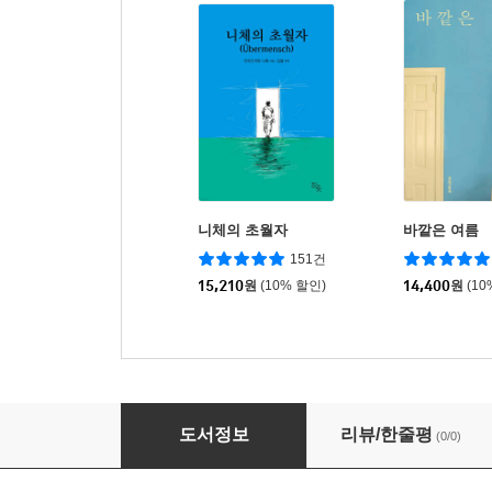
니체의 초월자
바깥은 여름
151건
15,210
원
(10% 할인)
14,400
원
(10
독서를 환영해주세요
도서정보
리뷰/한줄평
(0/0)