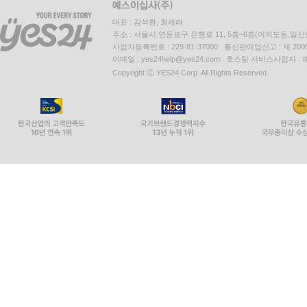
대표 : 김석환, 최세라
주소 : 서울시 영등포구 은행로 11, 5층~6층(여의도동,일신
사업자등록번호 : 229-81-37000 통신판매업신고 : 제 200
이메일 : yes24help@yes24.com 호스팅 서비스사업자 :
Copyright ⓒ YES24 Corp. All Rights Reserved.