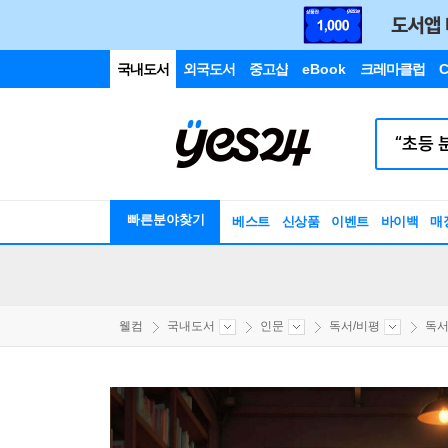
국내도서
외국도서
중고샵
eBook
크레마클럽
C
빠른분야찾기
베스트
신상품
이벤트
바이백
매
웰컴
국내도서
인문
독서/비평
독서