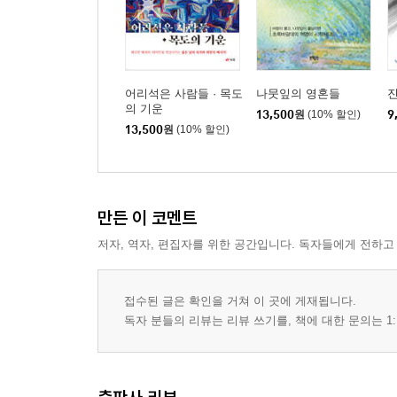
1. 한 사람의 얼굴은 언젠가는 이루어지는 예언이다
2. 아나키스트처럼
3. 과거를 회상해 보면
4. 내면은 거울로는 보이지 않는다
어리석은 사람들 · 목도
나뭇잎의 영혼들
5. 더욱 인간적으로, 인간다움을 알아가면서
의 기운
13,500
원
(10% 할인)
9
13,500
원
(10% 할인)
에필로그
만든 이 코멘트
저자, 역자, 편집자를 위한 공간입니다. 독자들에게 전하고
접수된 글은 확인을 거쳐 이 곳에 게재됩니다.
독자 분들의 리뷰는 리뷰 쓰기를, 책에 대한 문의는 1: