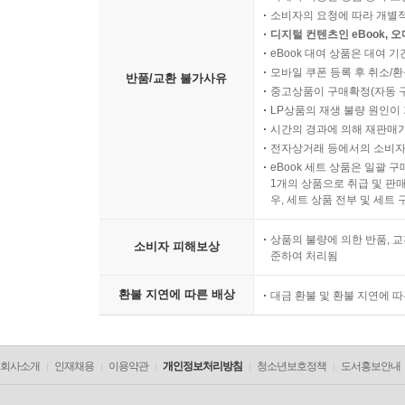
소비자의 요청에 따라 개별
디지털 컨텐츠인 eBook, 
eBook 대여 상품은 대여 기
모바일 쿠폰 등록 후 취소/환
반품/교환 불가사유
중고상품이 구매확정(자동 
LP상품의 재생 불량 원인이 기
시간의 경과에 의해 재판매가
전자상거래 등에서의 소비자
eBook 세트 상품은 일괄 
1개의 상품으로 취급 및 판매
우, 세트 상품 전부 및 세트
상품의 불량에 의한 반품, 교
소비자 피해보상
준하여 처리됨
환불 지연에 따른 배상
대금 환불 및 환불 지연에 
회사소개
인재채용
이용약관
개인정보처리방침
청소년보호정책
도서홍보안내