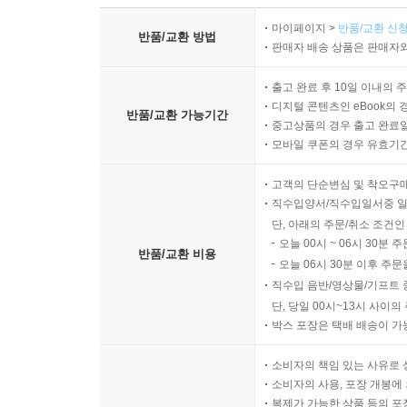
마이페이지 >
반품/교환 신청
반품/교환 방법
판매자 배송 상품은 판매자와
출고 완료 후 10일 이내의 
디지털 콘텐츠인 eBook의 
반품/교환 가능기간
중고상품의 경우 출고 완료일
모바일 쿠폰의 경우 유효기간(
고객의 단순변심 및 착오구
직수입양서/직수입일서중 일
단, 아래의 주문/취소 조건인
오늘 00시 ~ 06시 30분 
반품/교환 비용
오늘 06시 30분 이후 주문
직수입 음반/영상물/기프트 
단, 당일 00시~13시 사이
박스 포장은 택배 배송이 가
소비자의 책임 있는 사유로 
소비자의 사용, 포장 개봉에 
복제가 가능한 상품 등의 포장을 