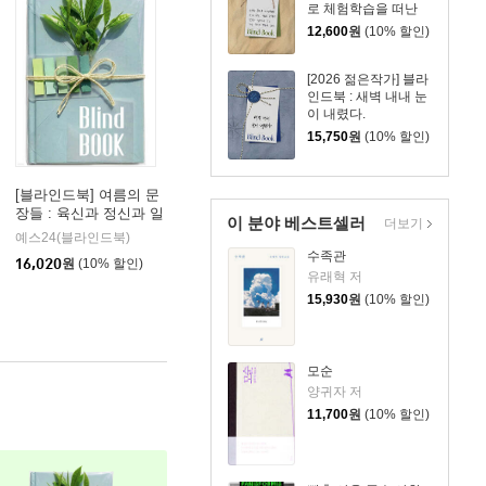
로 체험학습을 떠난
오전, 수임은 초여름
12,600
원
(10% 할인)
의 햇볕이 진득하게
고인 거실 창가에 맨
몸으로 섰다.
[2026 젊은작가] 블라
인드북 : 새벽 내내 눈
이 내렸다.
15,750
원
(10% 할인)
[블라인드북] 여름의 문
장들 : 육신과 정신과 일
이 분야 베스트셀러
더보기
상이 얼마나 쉽게 부서
예스24(블라인드북)
지고 깨어지기 쉬운지
수족관
16,020
원
(10% 할인)
절감하다 열기가 식은
유래혁 저
밤에나 겨우 심신을 추
15,930
원
(10% 할인)
스르게 됩니다.
모순
양귀자 저
11,700
원
(10% 할인)