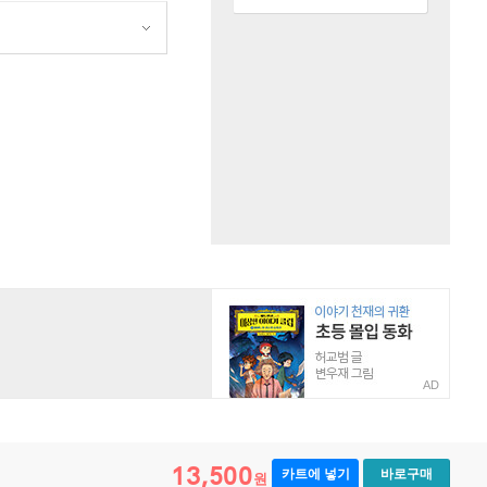
AD
13,500
카트에 넣기
바로구매
원