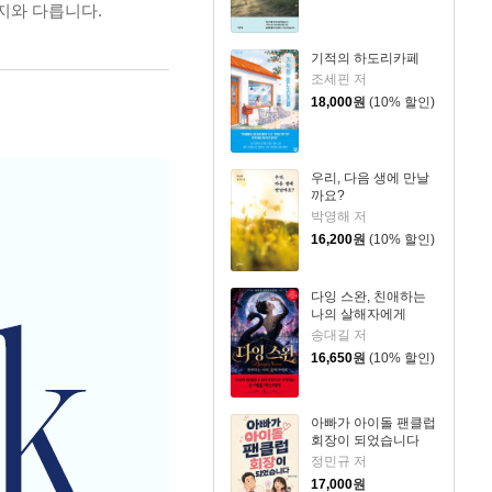
지와 다릅니다.
기적의 하도리카페
조세핀 저
18,000
원
(10% 할인)
우리, 다음 생에 만날
까요?
박영해 저
16,200
원
(10% 할인)
다잉 스완, 친애하는
나의 살해자에게
송대길 저
16,650
원
(10% 할인)
아빠가 아이돌 팬클럽
회장이 되었습니다
정민규 저
17,000
원