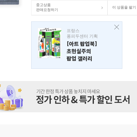
중고상품
이 상품을 팔기
판매요청하기
프랑스
퐁피두센터 기획
[아트 팝업북]
초현실주의
팝업 갤러리
는 마음 속에 낭만은 매복되어 있다.