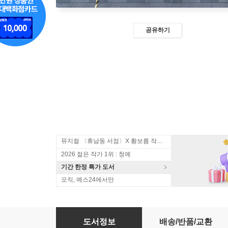
공유하기
뮤지컬 〈휴남동 서점〉X 황보름 작가 북토크
2026 젊은 작가 1위 : 청예
기간 한정 특가 도서
오직, 예스24에서만
[2026 젊은작가] 블라인드북 : 혼자로도 괜찮다
도서정보
배송/반품/교환