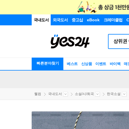
국내도서
외국도서
중고샵
eBook
크레마클럽
C
빠른분야찾기
베스트
신상품
이벤트
바이백
매
웰컴
국내도서
소설/시/희곡
한국소설