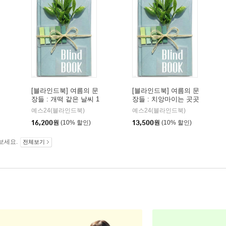
[블라인드북] 여름의 문
[블라인드북] 여름의 문
장들 : 개떡 같은 날씨 1
장들 : 치앙마이는 곳곳
00번에 끝내주는 순간
이 초록입니다.
예스24(블라인드북)
예스24(블라인드북)
한 번으로 대낮의 더위
16,200
원
(10% 할인)
13,500
원
(10% 할인)
가 용서되었던 날도 있
다.
보세요.
전체보기