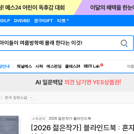
D/LP
DVD/BD
문구
/GIFT
티켓
장안내
채널예스
사락
예스펀딩
클래스24
독서유형검사
여
RBTI Lab
독서유형검사
AI 일문백답
의견 남기면 YES상품권!
한국 장편소설
2026 젊은작가 블라인드북
소득공제
[2026 젊은작가] 블라인드북 : 