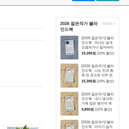
2026 젊은작가 블라
더보기
인드북
[2026 젊은작가] 블라
인드북 : 여사는 쉽게
오염되거나 잃어버리
기 쉬운 물건은 아예
15,300
원
(10% 할인)
들이지조차 말라고 했
다.
[2026 젊은작가] 블라
인드북 : 나는 진과 함
께 먼 곳으로 아주 먼
곳으로 떠나고 싶었
15,300
원
(10% 할인)
다.
[2026 젊은작가] 블라
인드북 : 내가 생각하
기에 잠은 병이자 재
능이다.
5,850
원
(10% 할인)
[2026 젊은작가] 블라
인드북 : 아이가 습지