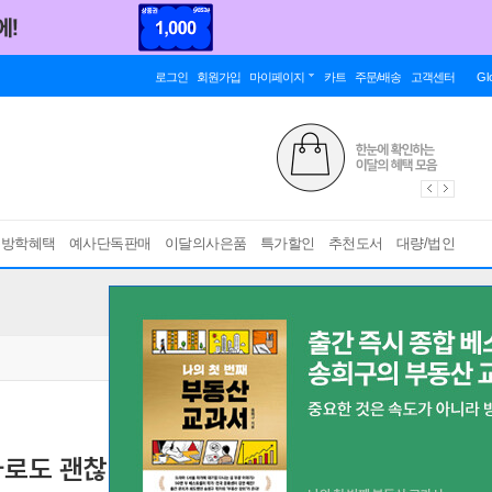
로그인
회원가입
마이페이지
카트
주문/배송
고객센터
Gl
름방학혜택
예사단독판매
이달의사은품
특가할인
추천도서
대량/법인
혼자로도 괜찮다는 마음 속에 낭만은 매복되어