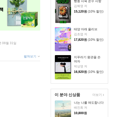
빵충 사육 준수 사항
김혜영 저
15,120
원
(10% 할인)
태양 아래 올리브
김초엽 저
17,820
원
(10% 할인)
년 08월 31일
펼쳐보기
지푸라기 왕관을 쓴
여자
박상영 저
16,920
원
(10% 할인)
이 분야 신상품
더보기
나는 나를 애도합니다
배진희 저
10,800
원