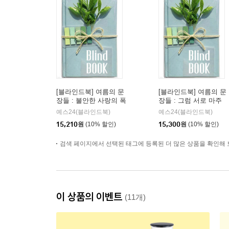
[블라인드북] 여름의 문
[블라인드북] 여름의 문
장들 : 불안한 사랑의 폭
장들 : 그럼 서로 마주
풍이 소리도 없이, 더 깊
보고만 있으면 되겠네.
예스24(블라인드북)
예스24(블라인드북)
고 사납게 나를 덮쳐왔
그러라고 여름이 있는
15,210
원
(10% 할인)
15,300
원
(10% 할인)
다.
거네.
검색 페이지에서 선택된 태그에 등록된 더 많은 상품을 확인해 
이 상품의 이벤트
(11개)