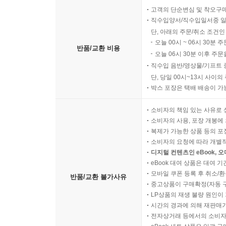
고객의 단순변심 및 착오구
직수입양서/직수입일서중 일
단, 아래의 주문/취소 조건인
오늘 00시 ~ 06시 30분 
반품/교환 비용
오늘 06시 30분 이후 주문
직수입 음반/영상물/기프트 
단, 당일 00시~13시 사이
박스 포장은 택배 배송이 가
소비자의 책임 있는 사유로 
소비자의 사용, 포장 개봉에 
복제가 가능한 상품 등의 포장을 
소비자의 요청에 따라 개별
디지털 컨텐츠인 eBook, 
eBook 대여 상품은 대여 기
모바일 쿠폰 등록 후 취소/환
반품/교환 불가사유
중고상품이 구매확정(자동 
LP상품의 재생 불량 원인이 기
시간의 경과에 의해 재판매가
전자상거래 등에서의 소비자