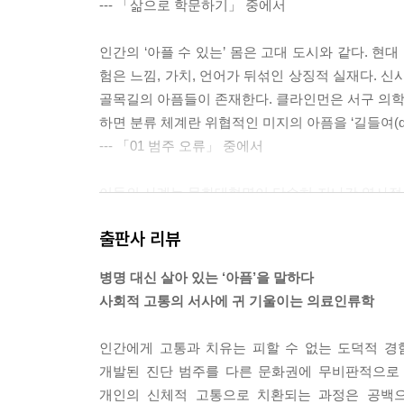
--- 「삶으로 학문하기」 중에서
인간의 ‘아플 수 있는’ 몸은 고대 도시와 같다. 현
험은 느낌, 가치, 언어가 뒤섞인 상징적 실재다. 
골목길의 아픔들이 존재한다. 클라인먼은 서구 의학 
하면 분류 체계란 위협적인 미지의 아픔을 ‘길들여(do
--- 「01 범주 오류」 중에서
이들의 사례는 문화대혁명이 단순히 지나간 역사적
이 제시한 ‘사회-신체’ 관점은 이들의 두통, 현기
출판사 리뷰
어 내는 독해법을 제공한다. 이들에게 신체화는 말할
은 그 자체로 시대의 비극을 증언하는 역사적 기록
병명 대신 살아 있는 ‘아픔’을 말하다
--- 「04 사회-신체 체계」 중에서
사회적 고통의 서사에 귀 기울이는 의료인류학
우리는 과연 누군가의 세계로 들어갈 준비가 되어 있
인간에게 고통과 치유는 피할 수 없는 도덕적 경
하나의 우주이자 세계에 버금가는 무게를 지닌 것
개발된 진단 범주를 다른 문화권에 무비판적으로 
은 새로운 의학 지식이 아니다. 환자의 아픔이 단순
개인의 신체적 고통으로 치환되는 과정은 공백으로
가 그들의 이야기를 듣는 일이다. 클라인먼은 이것