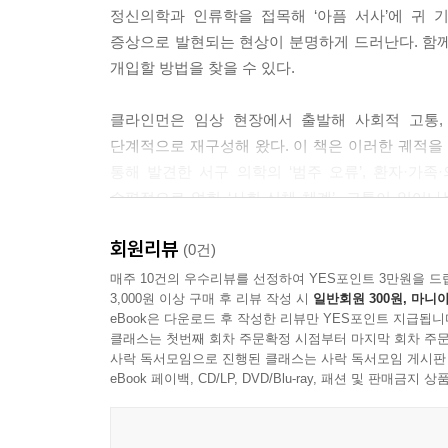
정신의학과 인류학을 접목해 ‘아픔 서사’에 귀
증상으로 발현되는 현상이 분명하게 드러난다. 함께
--- 「06 아픔 서사」 중에서
개입할 방법을 찾을 수 있다.
클라인먼은 임상 현장에서 출발해 사회적 고통,
단계적으로 재구성해 왔다. 이 책은 이러한 궤적
통해 발견한 서구 의학의 ‘범주 오류’, 환자·가족
수평적으로 얽힌 ‘사회-신체 체계’, 고통이 일어
언어들을 담았다. 클라인먼을 따라 고통의 재현 방식
회원리뷰
(0건)
아서 클라인먼(Arthur Kleinman, 1941∼ )
매주 10건의 우수리뷰를 선정하여 YES포인트 3만원을 드
3,000원 이상 구매 후 리뷰 작성 시
일반회원 300원, 마니아
eBook은 다운로드 후 작성한 리뷰만 YES포인트 지급됩니
현대 의료인류학을 정립한 세계적 석학이자 정신과
클래스는 첫번째 회차 주문확정 시점부터 마지막 회차 주문
수십 년간 재직했다. 2025년 6월 정년퇴임 후 현
사락 독서모임으로 진행된 클래스는 사락 독서모임 게시판
환자가 삶의 맥락에서 겪는 고통의 서사인 ‘아픔(i
eBook 페이백, CD/LP, DVD/Blu-ray, 패션 및 판매금
≫(1986)과 ≪우리의 아픔엔 서사가 있다≫(19
선구적으로 전개했다. 2010년 전후로는 아픈 아내