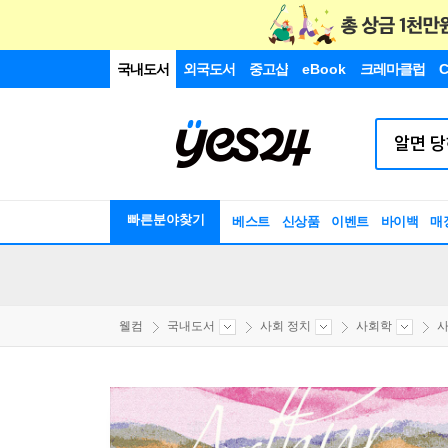
국내도서
외국도서
중고샵
eBook
크레마클럽
C
빠른분야찾기
베스트
신상품
이벤트
바이백
매
웰컴
국내도서
사회 정치
사회학