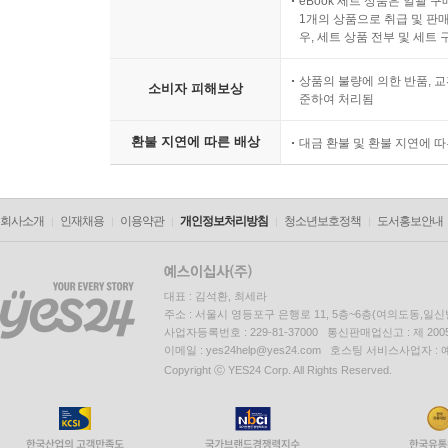
eBook 세트 상품은 일괄 
1개의 상품으로 취급 및 판매
우, 세트 상품 전부 및 세트
상품의 불량에 의한 반품, 교
소비자 피해보상
준하여 처리됨
환불 지연에 따른 배상
대금 환불 및 환불 지연에 
회사소개
인재채용
이용약관
개인정보처리방침
청소년보호정책
도서홍보안내
대표 : 김석환, 최세라
주소 : 서울시 영등포구 은행로 11, 5층~6층(여의도동,일신
사업자등록번호 : 229-81-37000 통신판매업신고 : 제 200
이메일 : yes24help@yes24.com 호스팅 서비스사업자 :
Copyright ⓒ YES24 Corp. All Rights Reserved.