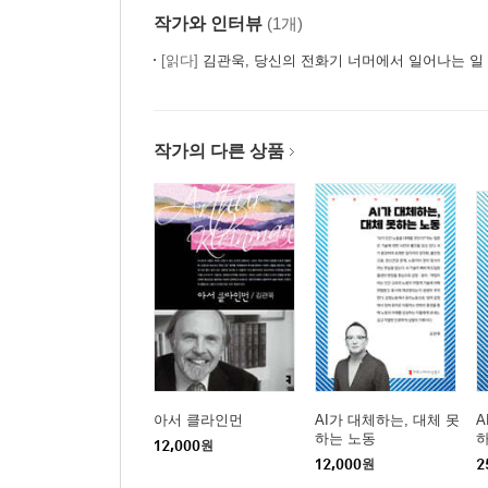
작가와 인터뷰
(1개)
[읽다]
김관욱, 당신의 전화기 너머에서 일어나는 일
작가의 다른 상품
아서 클라인먼
AI가 대체하는, 대체 못
A
하는 노동
하
12,000
원
12,000
원
2