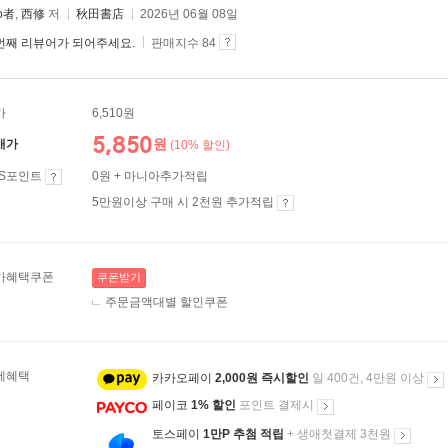
ro者
,
西修
저
秋田書店
2026년 06월 08일
번째 리뷰어가 되어주세요.
판매지수 84
가
6,510원
5,850
원
매가
(10% 할인)
ES포인트
0원 + 마니아추가적립
5만원이상 구매 시 2천원 추가적립
가혜택쿠폰
쿠폰받기
주문금액대별 할인쿠폰
제혜택
카카오페이
2,000원 즉시할인
일 400건, 4만원 이상
페이코
1% 할인
포인트 결제시
토스페이
1만P 추첨 적립
+ 생애첫결제 3천원