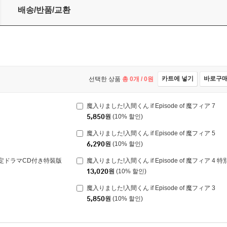
8
배송/반품/교환
카트에 넣기
바로구
선택한 상품
총
0
개 /
0
원
魔入りました!入間くん if Episode of 魔フィア 7
5,850
원
(10% 할인)
魔入りました!入間くん if Episode of 魔フィア 5
6,290
원
(10% 할인)
特別限定ドラマCD付き特裝版
13,020
원
(10% 할인)
魔入りました!入間くん if Episode of 魔フィア 3
5,850
원
(10% 할인)