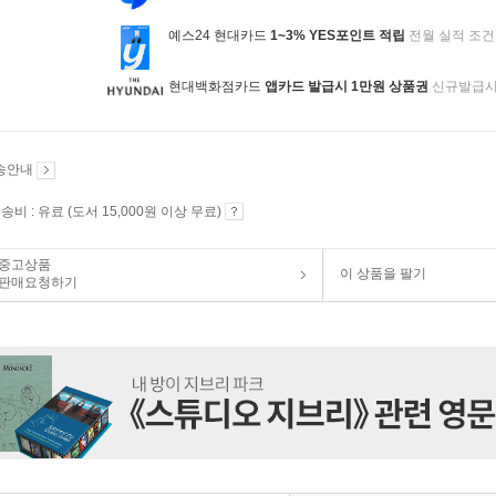
예스24 현대카드
1~3% YES포인트 적립
전월 실적 조건
현대백화점카드
앱카드 발급시 1만원 상품권
신규발급
송안내
송비 : 유료 (도서 15,000원 이상 무료)
중고상품
이 상품을 팔기
판매요청하기