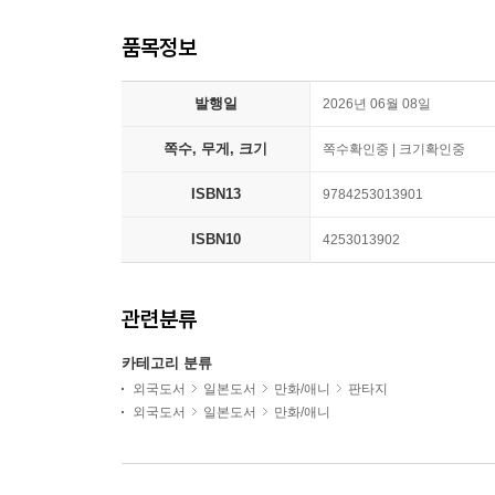
품목정보
발행일
2026년 06월 08일
쪽수, 무게, 크기
쪽수확인중 | 크기확인중
ISBN13
9784253013901
ISBN10
4253013902
관련분류
카테고리 분류
외국도서
일본도서
만화/애니
판타지
외국도서
일본도서
만화/애니