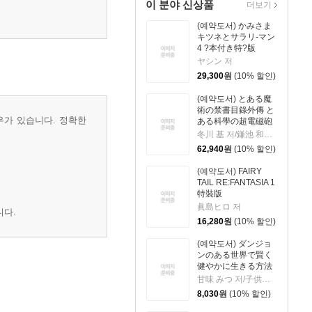
이 분야 신상품
더보기
(예약도서) かみさま
キツネとサラリ-マン
4 ?本付き特?版
ヤシン 저
29,300
원
(10% 할인)
(예약도서) とある魔
術の禁書目錄外傳 と
우가 있습니다. 정확한
ある科學の超電磁砲
21 特裝版
冬川 基 저/鎌池 和馬 원작
62,940
원
(10% 할인)
(예약도서) FAIRY
TAIL RE:FANTASIA 1
特裝版
眞島ヒロ 저
니다.
16,280
원
(10% 할인)
(예약도서) ダンジョ
ンのある世界で賢く
健やかに生きる方法
9
甘味 みつ 저/子供の子 원작
8,030
원
(10% 할인)