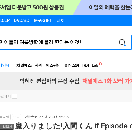
D/LP
DVD/BD
문구
/GIFT
티켓
독서유형검사
RBTI Lab
장안내
채널예스
사락
예스펀딩
클래스24
독서유형검사
박혜진 편집자의 문장 수집,
채널예스 1화 보러 가
판타지
少年チャンピオンコミックス
득공제
수입
魔入りました!入間くん if Episode 
수입일서