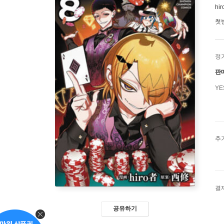
hi
첫
정
판
Y
추
결
공유하기