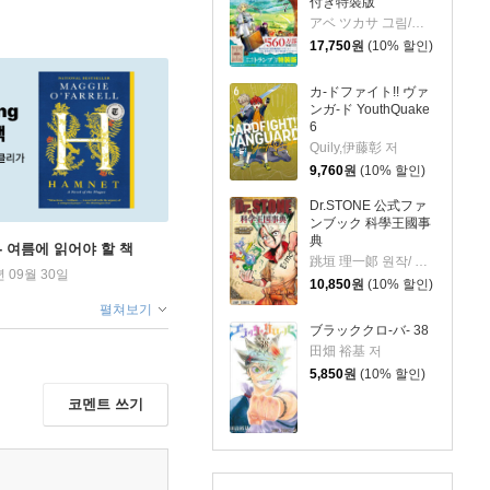
付き特裝版
アベ ツカサ 그림/山田 鐘人 원작
17,750
원
(10% 할인)
カ-ドファイト!! ヴァ
ンガ-ド YouthQuake
6
Quily,伊藤彰 저
9,760
원
(10% 할인)
Dr.STONE 公式ファ
ンブック 科學王國事
典
ng - 여름에 읽어야 할 책
跳垣 理一郞 원작/ Boichi 저
년 09월 30일
10,850
원
(10% 할인)
펼쳐보기
ブラッククロ-バ- 38
田畑 裕基 저
5,850
원
(10% 할인)
코멘트 쓰기