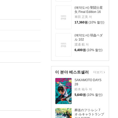
(예약도서) 聖鬪士星
矢 Final Edition 16
車田 正美 저
17,360
원
(10% 할인)
(예약도서) 弱蟲ペダ
ル 102
渡邊 航 저
6,400
원
(10% 할인)
이 분야 베스트셀러
더보기
SAKAMOTO DAYS
28
鈴木 祐斗 저
5,640
원
(10% 할인)
葬送のフリ-レン 7
オ-ルキャラトランプ