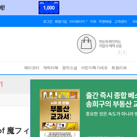
로그인
회원가입
마이페이지
카트
주문/배송
고객센터
Gl
해리포터
캐릭터북
원작소설
어린이특가세트
회원리뷰
기
of 魔フィア 8
[ コミック ]
바인딩 & 에디션 안내