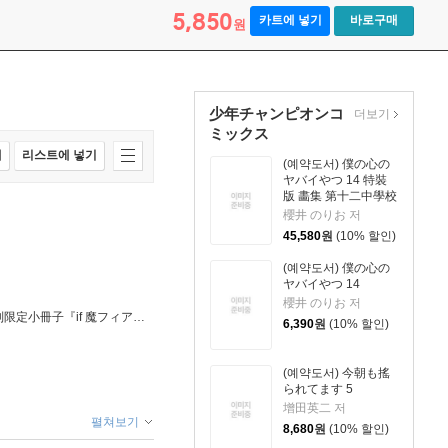
5,850
카트에 넣기
바로구매
원
少年チャンピオンコ
더보기
ミックス
매
리스트에 넣기
(예약도서) 僕の心の
ヤバイやつ 14 特裝
版 畵集 第十二中學校
卒業アルバム
櫻井 のりお 저
45,580
원
(10% 할인)
(예약도서) 僕の心の
ヤバイやつ 14
櫻井 のりお 저
魔入りました!入間くん if Episode of 魔フィア 4 特別限定小冊子『if 魔フィア』初期設定資料集付き特裝版
6,390
원
(10% 할인)
(예약도서) 今朝も搖
られてます 5
增田英二 저
펼쳐보기
8,680
원
(10% 할인)