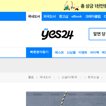
국내도서
외국도서
중고샵
eBook
크레마클럽
C
빠른분야찾기
베스트
신상품
이벤트
바이백
매
웰컴
국내도서
소설/시/희곡
한국소설