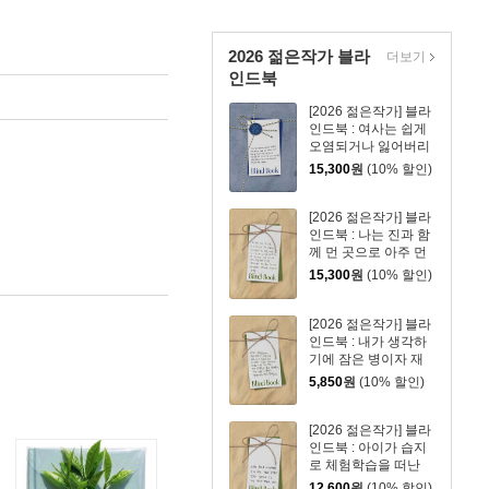
2026 젊은작가 블라
더보기
인드북
[2026 젊은작가] 블라
인드북 : 여사는 쉽게
오염되거나 잃어버리
기 쉬운 물건은 아예
15,300
원
(10% 할인)
들이지조차 말라고 했
다.
[2026 젊은작가] 블라
인드북 : 나는 진과 함
께 먼 곳으로 아주 먼
곳으로 떠나고 싶었
15,300
원
(10% 할인)
다.
[2026 젊은작가] 블라
인드북 : 내가 생각하
기에 잠은 병이자 재
능이다.
5,850
원
(10% 할인)
[2026 젊은작가] 블라
인드북 : 아이가 습지
로 체험학습을 떠난
오전, 수임은 초여름
12,600
원
(10% 할인)