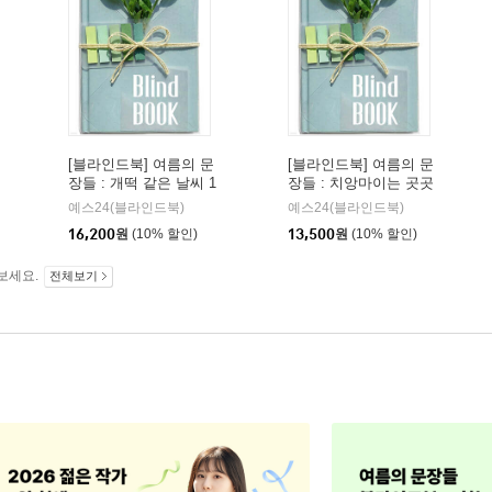
[블라인드북] 여름의 문
[블라인드북] 여름의 문
장들 : 개떡 같은 날씨 1
장들 : 치앙마이는 곳곳
00번에 끝내주는 순간
이 초록입니다.
예스24(블라인드북)
예스24(블라인드북)
한 번으로 대낮의 더위
16,200
원
(10% 할인)
13,500
원
(10% 할인)
가 용서되었던 날도 있
다.
보세요.
전체보기