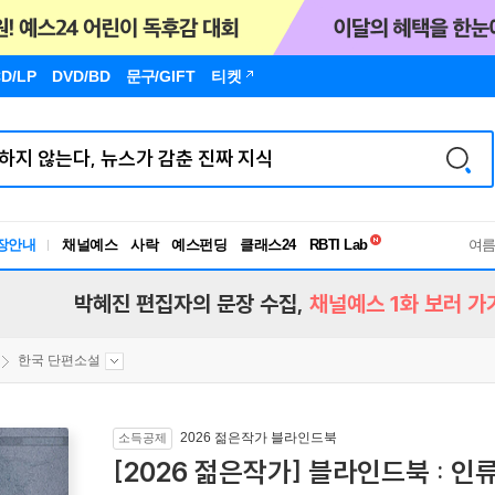
D/LP
DVD/BD
문구
/GIFT
티켓
독서유형검사
RBTI Lab
장안내
채널예스
사락
예스펀딩
클래스24
독서유형검사
여
박혜진 편집자의 문장 수집,
채널예스 1화 보러 가
한국 단편소설
2026 젊은작가 블라인드북
소득공제
[2026 젊은작가] 블라인드북 : 