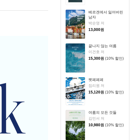
베르겐에서 잃어버린
남자
박순영 저
13,000
원
끝나지 않는 여름
이건호 저
15,300
원
(10% 할인)
펫페페페
짐리원 저
15,120
원
(10% 할인)
여름의 모든 것들
김민서 저
10,980
원
(10% 할인)