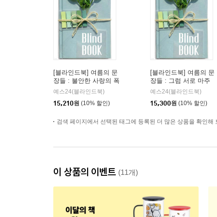
[블라인드북] 여름의 문
[블라인드북] 여름의 문
장들 : 불안한 사랑의 폭
장들 : 그럼 서로 마주
풍이 소리도 없이, 더 깊
보고만 있으면 되겠네.
예스24(블라인드북)
예스24(블라인드북)
고 사납게 나를 덮쳐왔
그러라고 여름이 있는
15,210
원
(10% 할인)
15,300
원
(10% 할인)
다.
거네.
검색 페이지에서 선택된 태그에 등록된 더 많은 상품을 확인해 
이 상품의 이벤트
(11개)