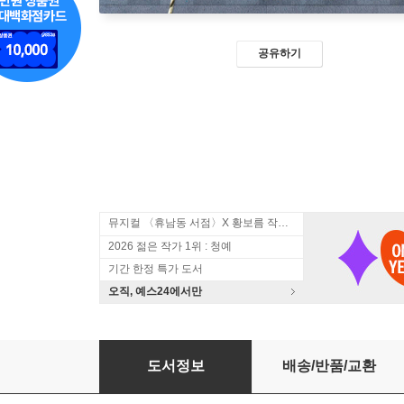
공유하기
뮤지컬 〈휴남동 서점〉X 황보름 작가 북토크
2026 젊은 작가 1위 : 청예
기간 한정 특가 도서
오직, 예스24에서만
[2026 젊은작가] 블라인드북 : 인류는 죽기로 합
도서정보
배송/반품/교환