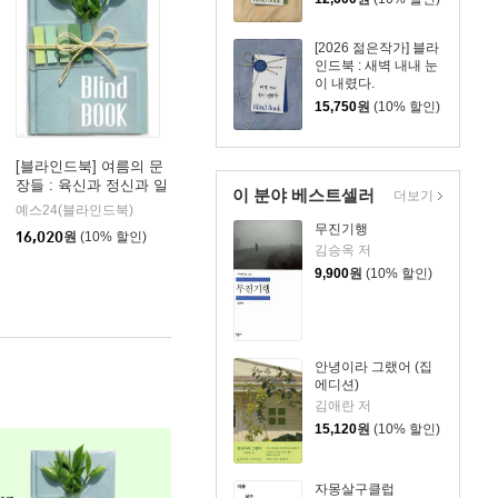
의 햇볕이 진득하게
고인 거실 창가에 맨
몸으로 섰다.
[2026 젊은작가] 블라
인드북 : 새벽 내내 눈
이 내렸다.
15,750
원
(10% 할인)
[블라인드북] 여름의 문
장들 : 육신과 정신과 일
이 분야 베스트셀러
더보기
상이 얼마나 쉽게 부서
예스24(블라인드북)
지고 깨어지기 쉬운지
무진기행
16,020
원
(10% 할인)
절감하다 열기가 식은
김승옥 저
밤에나 겨우 심신을 추
9,900
원
(10% 할인)
스르게 됩니다.
안녕이라 그랬어 (집
에디션)
김애란 저
15,120
원
(10% 할인)
자몽살구클럽