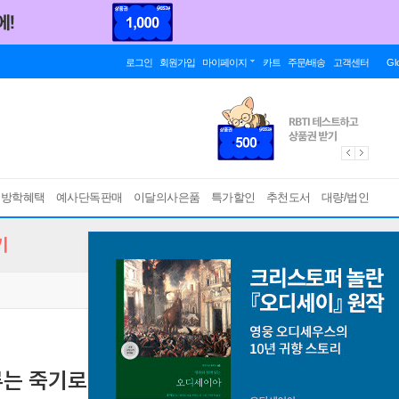
로그인
회원가입
마이페이지
카트
주문/배송
고객센터
Gl
름방학혜택
예사단독판매
이달의사은품
특가할인
추천도서
대량/법인
기
인류는 죽기로 합의했다.