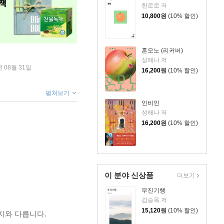
한로로 저
10,800
원
(10% 할인)
혼모노 (리커버)
성해나 저
년 08월 31일
16,200
원
(10% 할인)
펼쳐보기
인비인
성해나 저
16,200
원
(10% 할인)
이 분야 신상품
더보기
무진기행
김승옥 저
15,120
원
(10% 할인)
지와 다릅니다.