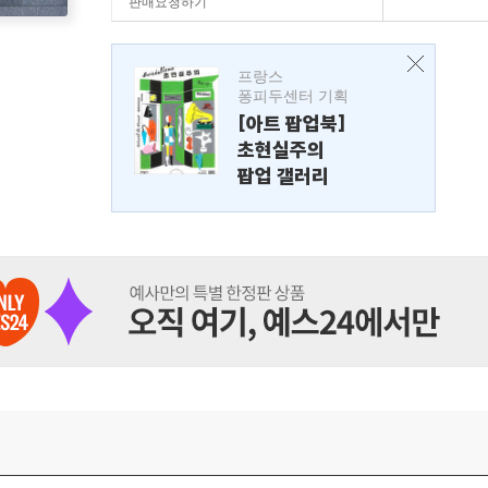
판매요청하기
프랑스
퐁피두센터 기획
[아트 팝업북]
초현실주의
팝업 갤러리
의했다.