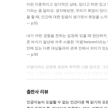
이런 이중적이고 양가적인 상태, 있다고 하면 있고 
기와는 좀 달라요. 생각해보면, 우리가 희망이 있다
을 할 때, 인간에 대한 믿음이 생기면서 희망을 느끼
--- p.51
내가 어떤 경험을 전하는 입장에 있을 때 판단하지 
존 버거가 말년에 자주 사용한 ‘지평’horizon이
안에 있는 다른 대상들과의 관계 안에서 의미가 있
--- p.93
이별이라는 감정에 굉장히 취약한 사람 같아요. 그건
가죠. 그럼에도 사람들 사이에 자리 잡은 이별의 형
어요. 이별의 순간에 인물이 생각하는 것, 혹은 이별
헤어졌을 때의 공기와 그때의 비참함 같은 것. 결과를
출판사 리뷰
--- p.125
인공지능이 도달할 수 없는 인간다운 책 읽기의 모든
어린이라는 존재는 기본적으로 호기심이 많은 작은