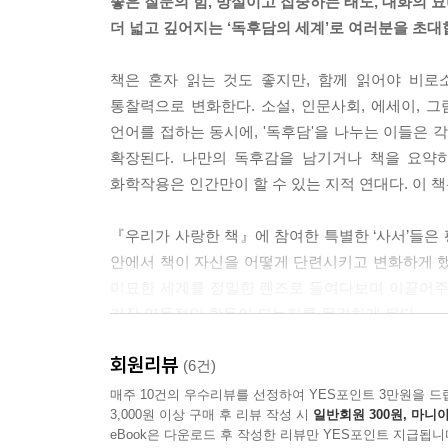
좋은 질문의 힘, 망설이고 집중하는 태도, 대화의 
예술가가 ‘예술은 결국 어린이에게로 흘러가야 한다’
더 넓고 깊어지는 ‘독후담의 세계’로 여러분을 초
념을 여러 방식으로 표현해보고 규명해보려는 시도
--- p.151
책은 혼자 읽는 것도 좋지만, 함께 읽어야 비로
통찰력으로 변화한다. 소설, 인문사회, 에세이, 
감염인을 위한 공적 안전망의 설치를 요구하는 것도
언어를 접하는 동시에, '독후담'을 나누는 이들은
것도 이 책의 주요한 특징입니다. 이 대목을 읽으면
확장된다. 나만의 독후감을 남기거나 책을 요약
가족에게조차 거부당했을 때, 과연 그가 가장 친밀하
화학작용은 인간만이 할 수 있는 지적 연대다. 이 
병인이죠.
--- p.200
『우리가 사랑한 책』에 참여한 특별한 ‘사서’들은 평
안에서 책이 자신을 어떻게 단련시키고 변화하게 했
의사들도 ‘나는 어떤 의사가 되어야지’를 각기 다른
미묘한 세계를 정밀한 렌즈로 들여다보며 이끌어주
니 환자와 대화하는 방식도 매우 획일적이에요. 무엇
가장 역동적인 활동이 되는지를 목격하게 된다.
의 효과성 측면뿐만 아니라 과다한 검진과 치료를 
데 저는 의사뿐만 아니라 환자로서 우리도 ‘의사와 
회원리뷰
책을 통과하면 비로소 보이는 삶의 진실,
(6건)
--- p.246
우리로 존재해야 가능한 세계의 신비에 관하여
매주 10건의 우수리뷰를 선정하여 YES포인트 3만원을 드
3,000원 이상 구매 후 리뷰 작성 시
일반회원 300원, 마니아
지금 한국인이 가장 사랑하는 애독가들이 풀어낸 
해본 적 없는 경험에 대해 해석하고자 하는 욕망이라
eBook은 다운로드 후 작성한 리뷰만 YES포인트 지급됩니