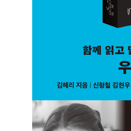
장일호 기자: 일인칭 병자학, 투병의 서사를 넘어
『사랑과 통제와 맥주 한잔의 자유』 김도미
『아프다는 것에 관하여』 메이
질병의 언어를 넓히는 사전들 | 이해받지 못하는 고통
기술 | 흉터 하나 없는 몸이 아름다울 수 있을까
[장일호 X 김혜리 플레이리스트]
이원영 동물행동학자: 비인간 존재와 관계 맺기
『메이블 이야기』 헬렌 맥도널드
『버드걸』 마이아로즈 크레이그
새와 사랑에 빠진 사람들 | 야생의 동물과 공존하는 
[이원영 X 김혜리 플레이리스트]