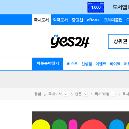
국내도서
외국도서
중고샵
eBook
크레마클럽
C
빠른분야찾기
베스트
신상품
이벤트
바이백
매
웰컴
국내도서
인문
독서/비평
독서