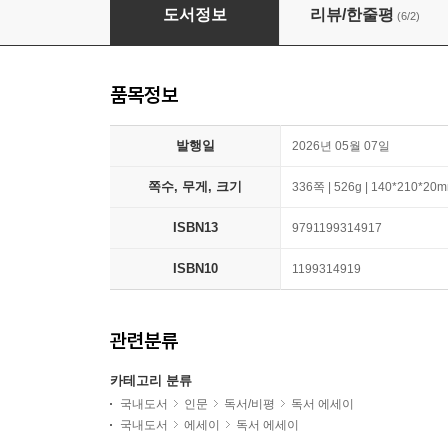
우리가 사랑한 책
도서정보
리뷰/한줄평
(6/2)
품목정보
발행일
2026년 05월 07일
쪽수, 무게, 크기
336쪽 | 526g | 140*210*20
ISBN13
9791199314917
ISBN10
1199314919
관련분류
카테고리 분류
국내도서
인문
독서/비평
독서 에세이
국내도서
에세이
독서 에세이