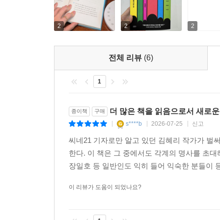
‘의사는 어떤 일을 해야 하는가’에 관하여 모두가 
아픈 경험이란 외롭다. 질병의 언어를 넓혀주는 책들
2
2
2
비인간 존재의 삶과 감각 체계를 통해 인간은 세계를
전체 리뷰
(6)
1
더 많은 책을 읽음으로서 새로운
종이책
구매
s****b
2026-07-25
신고
|
|
|
씨네21 기자로만 알고 있던 김혜리 작가가 벌
한다. 이 책은 그 중에서도 각계의 명사를 초
장일호 등 일반인도 익히 들어 익숙한 분들이 등
이 리뷰가 도움이 되었나요?