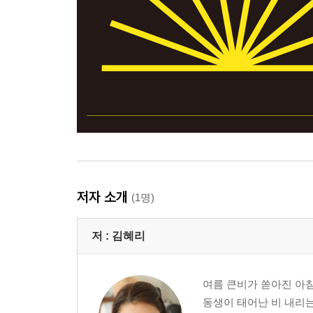
저자 소개
(1명)
저 :
김혜리
여름 큰비가 쏟아진 아침
동생이 태어난 비 내리