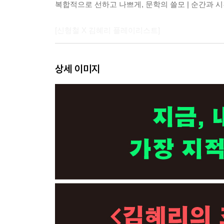
복합적으로 선하고 나쁘게, 문학의 쓸모 | 순간과 
[신형철 X 김혜리 플레이리스트]
김현우 다큐멘터리 PD·번역가: 기록으로 남긴다는 
상세 이미지
『‘래러미 프로젝트’ 그리고 ‘래러미 프로젝트: 십 
『제7의 인간』 존 버거, 장 모르
『네가 누구든 얼마나 외롭든』 김연수
어느 연극의 독특한 기록 방법론 | 판단하지 않고 
아닐지라도, 진실이 될 수 있는 | 책이란 무엇인가?
[김현우 X 김혜리 플레이리스트]
박정민 배우: 근육이 단련되는 느낌
『혼모노』 성해나
『사라진 것들』 앤드루 포터