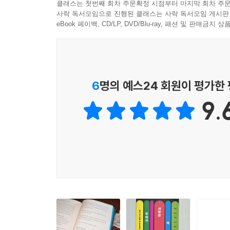
지 않은 거죠. 언어가 있는 만큼 해석할 수 있잖아요
클래스는 첫번째 회차 주문확정 시점부터 마지막 회차 주문
우리가 살아가면서 생각의 퍼즐을 파헤쳐보고 맞춰보
사락 독서모임으로 진행된 클래스는 사락 독서모임 게시판
게 해석할 것인가에 관해서 다른 사람의 경험을 거
질문의 결이 남다른 김혜리 저자를 비롯하여 지
eBook 페이백, CD/LP, DVD/Blu-ray, 패션 및 판매금
경험으로만 남겨두지 않은 점이 이런 책의 미덕이라
자신뿐만 아니라, 가장 먼 우주와도 같은 타자의 
--- p.279~280
진국을 호호 불어 마시기만 하면 된다. 게다가 생생
흔히 자연주의적인 오류라고 하는데요. 자연 상태
기존 오디오매거진의 내용을 글로 새로 정리하면
6
명의 예스24 회원이 평가한
하는 건 뭔가 잘못됐죠. (…) 특정한 동물이 살아
재미를 더했다. 글과 오디오의 장점을 결합한 셈
은 인간에게 많은 영감을 주고 새로운 시각을 갖게 
9.
자연스럽게 익히게 된다. 누구나 알 법한 유명한
만나거나, 궁금했지만 읽어볼 기회가 없던 책을 믿을
--- p.303
트이게 된다. 책이 우리에게 필요한 이유, 그리고 책
언어는 현실을 조직하고 떠받치는 힘이 있다. 요컨대
희망은 상자 안에 갇혀 있기 때문에 오히려 믿지 않으
판단하지 않은 채 관찰하고 기록하는 일, 전달자의 
실제로 겪어본 감정이 속에서 올라오는 느낌. 동시에
‘예술은 결국 어린이에게로 흘러가야 한다’ 이것이야
어떻게 이 취약한 몸들과 미래를 약속할 수 있는 공