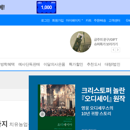
로그인
회원가입
마이페이지
카트
주문/배송
고객센터
Gl
름방학혜택
예사단독판매
이달의사은품
특가할인
추천도서
대량/법인
가지
치유농업·농촌체험·농촌관광을 위한 실전 경영 가이드