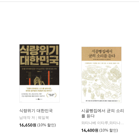
식량위기 대한민국
시골빵집에서 균의 소리
를 듣다
남재작 저
웨일북
|
와타나베 이타루,와타나베 마리코 저/정문주 역
16,650
원
(10% 할인)
14,400
원
(10% 할인)