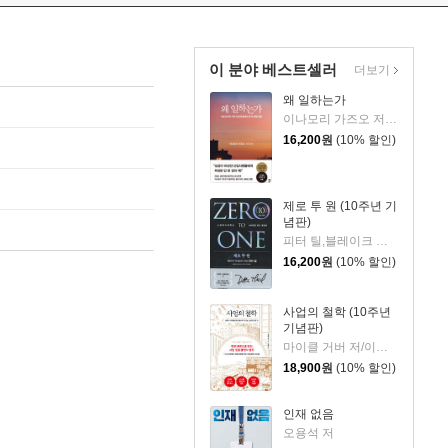
이 분야 베스트셀러
더보기
왜 일하는가
이나모리 가즈오 저/김윤경 역
16,200
원
(10% 할인)
제로 투 원 (10주년 기
념판)
피터 틸,블레이크 매스터스 공저/이지연
16,200
원
(10% 할인)
사업의 철학 (10주년
기념판)
마이클 거버 저/이제용 역
18,900
원
(10% 할인)
인재 없음
오용석 저