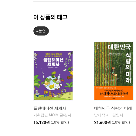
이 상품의 태그
#농업
플랜테이션 세계사
대한민국 식량의 미래
기획집단 MOIM 글/김지하 그림
도서출판그림씨
남재작 저
김영사
|
|
15,120
원
(10% 할인)
21,600
원
(10% 할인)