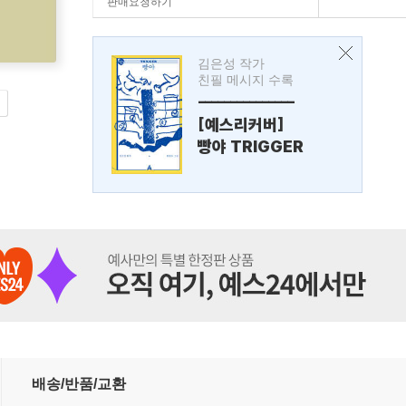
판매요청하기
김은성 작가
친필 메시지 수록
---------------
[예스리커버]
빵야 TRIGGER
배송/반품/교환