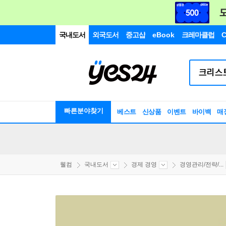
국내도서
외국도서
중고샵
eBook
크레마클럽
C
빠른분야찾기
베스트
신상품
이벤트
바이백
매
웰컴
국내도서
경제 경영
경영관리/전략/...