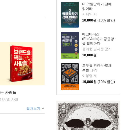
더 약탈당하기 전에
읽어라
서재익 저
10,800
원
(10% 할인)
에코바디스
(EcoVadis)가 공급망
을 결정한다
윤여현,김시준 공저
18,000
원
모두를 위한 반도체
특별 과외
이봉렬 저
19,800
원
(10% 할인)
찍는 사람들
년 08월 06일
펼쳐보기