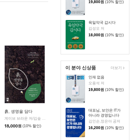
19,800
원
(10% 할인)
육일약국 갑시다
김성오 저
18,000
원
(10% 할인)
이 분야 신상품
더보기
인재 없음
오용석 저
19,800
원
(10% 할인)
대표님, 보안은 IT가
흙, 생명을 담다
아니라 경영입니다
게이브 브라운 저/김숲 역
리리
|
김인순,정은아 공저
더숲
|
18,000
원
(10% 할인)
16,200
원
(10% 할인)