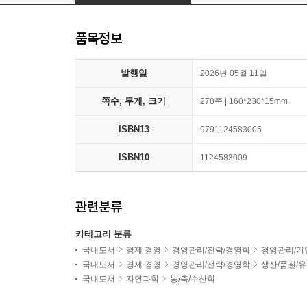
품목정보
발행일
2026년 05월 11일
쪽수, 무게, 크기
278쪽 | 160*230*15mm
ISBN13
9791124583005
ISBN10
1124583009
관련분류
카테고리 분류
국내도서
경제 경영
경영관리/전략/경영학
경영관리/기
국내도서
경제 경영
경영관리/전략/경영학
생산/품질/
국내도서
자연과학
농/축/수산학