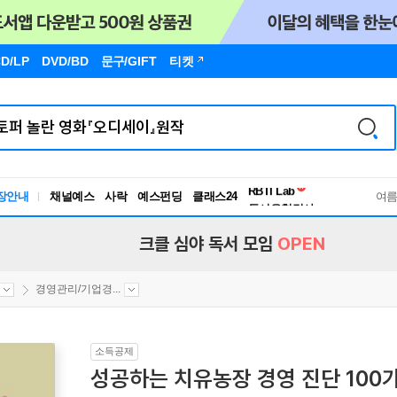
D/LP
DVD/BD
문구
/GIFT
티켓
독서유형검사
RBTI Lab
장안내
채널예스
사락
예스펀딩
클래스24
독서유형검사
여
크클 심야 독서 모임
OPEN
경영관리/기업경...
소득공제
성공하는 치유농장 경영 진단 100