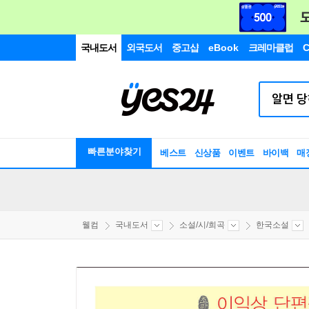
국내도서
외국도서
중고샵
eBook
크레마클럽
C
빠른분야찾기
베스트
신상품
이벤트
바이백
매
웰컴
국내도서
소설/시/희곡
한국소설