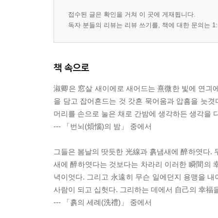
접수된 글은 확인을 거쳐 이 곳에 게재됩니다.
독자 분들의 리뷰는 리뷰 쓰기를, 책에 대한 문의는 1:
책 속으로
淑卿은 窓살 새이에로 새어드는 熹微한 빛에 연긔에
을 담고 잡어흔드는 것 갓흔 묵어움과 압흠을 늣겻다
머리를 손으로 눌은 채로 간밤에 생각하든 생각을 
--- 「번뇌(煩惱)의 밤」 중에서
그들은 봄날의 땃듯한 光線과 흙냄새에 醉하엿다. 
새에 醉하엿다는 것보다는 차라리 이러한 瞬間의 
녁이엇다. 그리고 永遠히 무슨 일에던지 용맹을 내
사람이 되고 십헛다. 그리하는 데에서 自己의 幸福
--- 「흙의 세례(洗禮)」 중에서