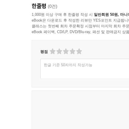
한줄평
(0건)
경계심 또한 가진다. 늑막염이 재발하면서 C는 치
명수에게 남기고, 명수는 C의 편지에서 인간에 대한
1,000원 이상 구매 후 한줄평 작성 시
일반회원 50원, 마니
eBook은 다운로드 후 작성한 리뷰만 YES포인트 지급됩니
클래스는 첫번째 회차 주문확정 시점부터 마지막 회차 주문
eBook 페이백, CD/LP, DVD/Blu-ray, 패션 및 판매금
평점
한글 기준 50자까지 작성가능