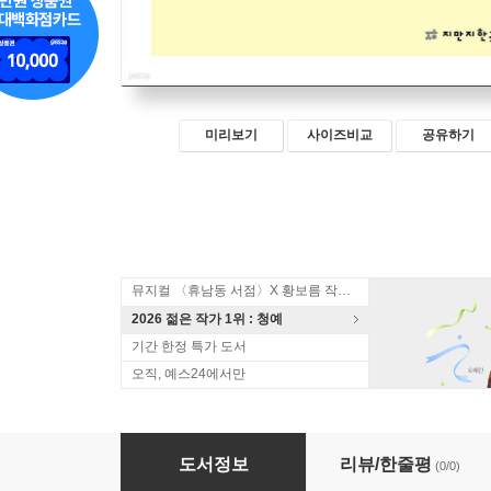
미리보기
사이즈비교
공유하기
뮤지컬 〈휴남동 서점〉X 황보름 작가 북토크
2026 젊은 작가 1위 : 청예
기간 한정 특가 도서
오직, 예스24에서만
초판본 이익상 단편집
도서정보
리뷰/한줄평
(0/0)