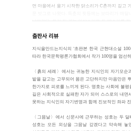
먼 마을에서 울기 시작한 닭소리가 C촌까지 길고 가
문 밧그로 나왓다. 득춘의 뒷등에는 보따리가 매달
나아간다. 동리 집 개는 이상스러운 두 발소리를 듯
게 짓는다. 득춘은 가슴이 덜넝하엿다. 안해도 그러
출판사 리뷰
--- 「쫏기어 가는 이들」 중에서
지식을만드는지식의 ‘초판본 한국 근현대소설 100
명수는 저 앙당한 뼈가 바로 이삼 분 전에 나의 가슴
따라 한국문학평론가협회에서 작가 100명을 엄선하
읏슥하엿다. C의 눈은 그 촉누 우에서 빤작거리엇다
다. 이것이 사람의 정체인가 하는 생각을 할 때에 모
〈흙의 세례〉에서는 귀농한 지식인의 자기모순과 
밭을 갈고는 고무되어 몸은 고단하지만 마음만은 뿌
--- 「어엽분 악마(惡魔)」 중에서
한가지로 피로를 느끼게 된다. 명호는 사회에 불평을
길은 사회적으로 실패한 자가 되어 스스로의 내면
못하는 지식인의 자기변명과 함께 진보적인 좌파 진
〈그믐날〉에서 신문사에 근무하는 성호는 두 달째
성호는 모든 외상을 그믐날 갚겠다고 약속해 놓