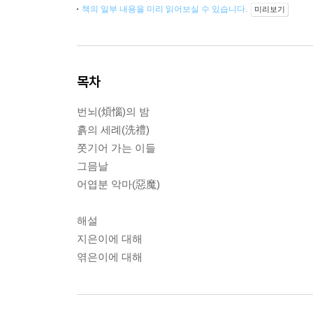
책의 일부 내용을 미리 읽어보실 수 있습니다.
미리보기
목차
번뇌(煩惱)의 밤
흙의 세례(洗禮)
쫏기어 가는 이들
그믐날
어엽분 악마(惡魔)
해설
지은이에 대해
엮은이에 대해