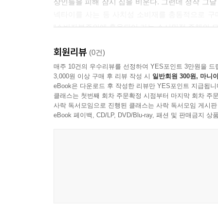
상인들을 피해 잠시 집을 비운다. 그런데 정작 그날
넥타이를 사는 등 사치성 소비재를 충동적으로 구
“소비자본주의에 훈육되어 가는 소시민적 주체의 모
회원리뷰
〈번뇌의 밤〉은 조혼한 구식여성의 시선이라는 이
(0건)
여성이다. 신여성처럼 교육을 받지 못했고, 결혼 또
매주 10건의 우수리뷰를 선정하여 YES포인트 3만원을 드
3,000원 이상 구매 후 리뷰 작성 시
일반회원 300원, 마니아
아래 남부러울 것 없는 생활을 영위하고 있지만,
eBook은 다운로드 후 작성한 리뷰만 YES포인트 지급됩니
버림을 받는다는 변화된 세태에 불안해한다.
클래스는 첫번째 회차 주문확정 시점부터 마지막 회차 주문
사락 독서모임으로 진행된 클래스는 사락 독서모임 게시판
〈쫓기어 가는 이들〉은 신경향파 문학 또는 초기 
eBook 페이백, CD/LP, DVD/Blu-ray, 패션 및 판매금
‘이향(離鄕)’의 여정은 식민지 현실의 구조적 모순
부부는 야반도주를 강행한다. 생계를 마련할 방도
당하자 득춘은 한바탕 싸움을 벌인 후 또다시 그
하층민의 계급적 각성으로 이어지는 진일보한 문학
〈어엽분 악마〉는 갱생의 삶을 살기 위해 서울로 
인연을 다루는 작품으로, 연애와 성장이라는 두 
스스로 개척해 보겠다는 C의 결심에 대해서 대