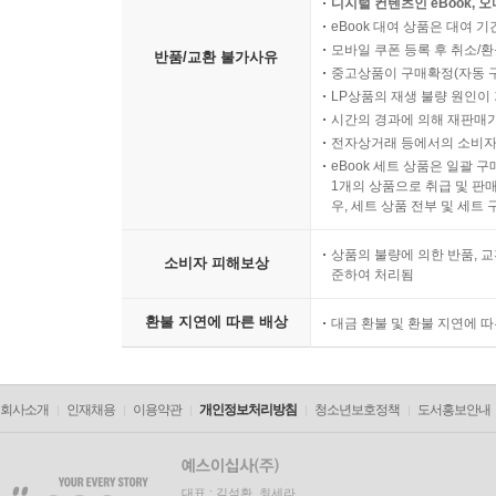
디지털 컨텐츠인 eBook, 
eBook 대여 상품은 대여 기
모바일 쿠폰 등록 후 취소/환
반품/교환 불가사유
중고상품이 구매확정(자동 
LP상품의 재생 불량 원인이 기
시간의 경과에 의해 재판매가
전자상거래 등에서의 소비자
eBook 세트 상품은 일괄 
1개의 상품으로 취급 및 판매
우, 세트 상품 전부 및 세트
상품의 불량에 의한 반품, 교
소비자 피해보상
준하여 처리됨
환불 지연에 따른 배상
대금 환불 및 환불 지연에 
회사소개
인재채용
이용약관
개인정보처리방침
청소년보호정책
도서홍보안내
대표 : 김석환, 최세라