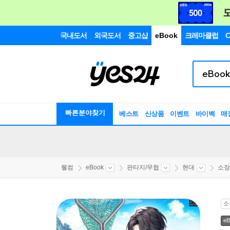
국내도서
외국도서
중고샵
eBook
크레마클럽
C
빠른분야찾기
베스트
신상품
이벤트
바이백
매
웰컴
eBook
판타지/무협
현대
소장
소
eB