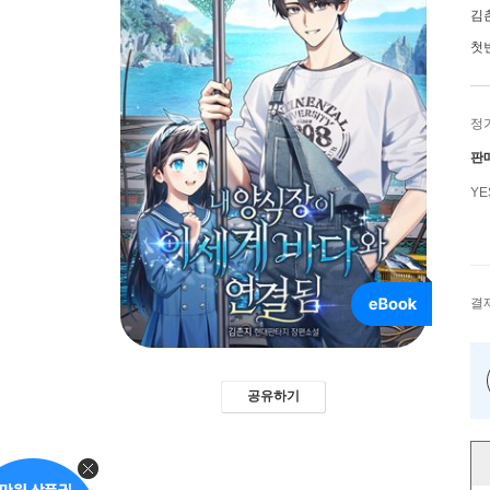
김
첫
정
판
Y
결
공유하기