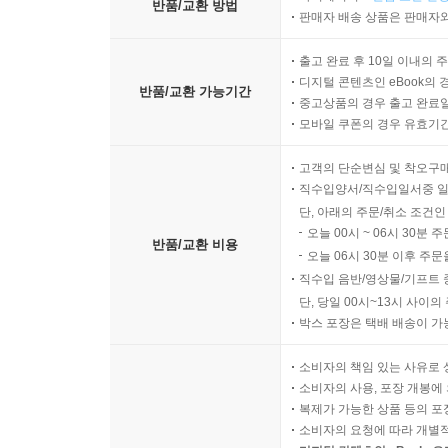
반품/교환 방법
판매자 배송 상품은 판매자와
출고 완료 후 10일 이내의 
디지털 콘텐츠인 eBook의 
반품/교환 가능기간
중고상품의 경우 출고 완료일
모바일 쿠폰의 경우 유효기간(
고객의 단순변심 및 착오구
직수입양서/직수입일서중 일
단, 아래의 주문/취소 조건인
오늘 00시 ~ 06시 30분 
반품/교환 비용
오늘 06시 30분 이후 주문
직수입 음반/영상물/기프트 
단, 당일 00시~13시 사이
박스 포장은 택배 배송이 가
소비자의 책임 있는 사유로 
소비자의 사용, 포장 개봉에 
복제가 가능한 상품 등의 포장을 
소비자의 요청에 따라 개별