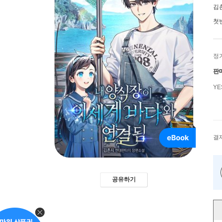
김
첫
정
판
Y
결
공유하기