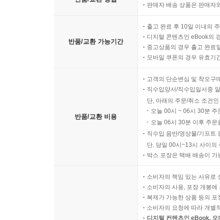
판매자 배송 상품은 판매자와
출고 완료 후 10일 이내의 
디지털 콘텐츠인 eBook의 
반품/교환 가능기간
중고상품의 경우 출고 완료일
모바일 쿠폰의 경우 유효기간(
고객의 단순변심 및 착오구
직수입양서/직수입일서중 일
단, 아래의 주문/취소 조건인
오늘 00시 ~ 06시 30분 
반품/교환 비용
오늘 06시 30분 이후 주문
직수입 음반/영상물/기프트 
단, 당일 00시~13시 사이
박스 포장은 택배 배송이 가
소비자의 책임 있는 사유로 
소비자의 사용, 포장 개봉에 
복제가 가능한 상품 등의 포장을 
소비자의 요청에 따라 개별
디지털 컨텐츠인 eBook, 