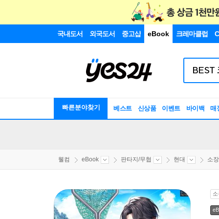
국내도서
외국도서
중고샵
eBook
크레마클럽
C
빠른분야찾기
베스트
신상품
이벤트
바이백
매
웰컴
eBook
판타지/무협
현대
소장
소
eB