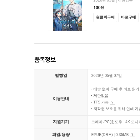
2026년 05월
제한없음
|
100
원
원클릭구매
바로구매
품목정보
발행일
2026년 05월 07일
배송 없이 구매 후 바로 읽
제한없음
이용안내
TTS 가능
저작권 보호를 위해 인쇄 기
지원기기
크레마 /PC(윈도우 - 4K 모
파일/용량
EPUB(DRM) | 0.35MB