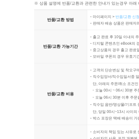
※ 상품 설명에 반품/교환과 관련한 안내가 있는경우 아래 
1. 중남미에서 발견된 卍 무늬
2. 북아메리카 선사시대 卍 무늬
마이페이지 >
반품/교환 신청
반품/교환 방법
맺음말
판매자 배송 상품은 판매자와
출고 완료 후 10일 이내의 
디지털 콘텐츠인 eBook의 
반품/교환 가능기간
중고상품의 경우 출고 완료일
모바일 쿠폰의 경우 유효기간(
고객의 단순변심 및 착오구
직수입양서/직수입일서중 일
단, 아래의 주문/취소 조건인
오늘 00시 ~ 06시 30분 
반품/교환 비용
오늘 06시 30분 이후 주문
직수입 음반/영상물/기프트 
단, 당일 00시~13시 사이
박스 포장은 택배 배송이 가
소비자의 책임 있는 사유로 
소비자의 사용, 포장 개봉에 