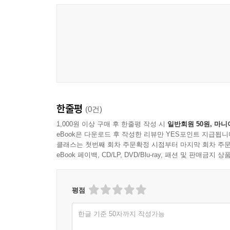
22. BCE 3200~2300년(Cycladic Ⅱ 시대) 세라
23. BCE 2500~2000(Early Cypriot I) 뿔 달린 사람
24. BCE 2500~2000(Early Cypriot I), 큰 주전자에
25. BCE 16세기 ‘금 부자’, 미케네의 卍 무늬 치렛
26. BCE 16세기 미케네 금팔찌(Golden Bracelet)
27. BCE 14~13세기, 동그라미 안에 卍 무늬 미케
28. 초기 청동기시대(Early Bronze Age), 도장
29. BCE 1490~1410 / 1430~1330(Late Helladic
한줄평
30. BCE 1800~1700년 곱돌 삼각기둥 卍 도장
(0건)
31. 신석기시대 바위그림
1,000원 이상 구매 후 한줄평 작성 시
일반회원 50원, 마니
32. 이베리아반도와 영국의 卍 무늬
eBook은 다운로드 후 작성한 리뷰만 YES포인트 지급됩니
클래스는 첫번째 회차 주문확정 시점부터 마지막 회차 주문
eBook 페이백, CD/LP, DVD/Blu-ray, 패션 및 판매금
VIII. 인두 문명(Indus Civilization) 卍 무늬
1. BCE 6000~3000년 메르가르(Mehrgarh) 유적
2. 인두강 서남쪽 발루치스탄과 이란 지역의 卍 무
평점
3. BCE 3300~1700년 인두 문명의 도장
4. 약 BCE 2000~1500년 구리 도장
한글 기준 50자까지 작성가능
5. 약 BCE 3300~2000년 인더스 계곡의 ? 무늬 접시