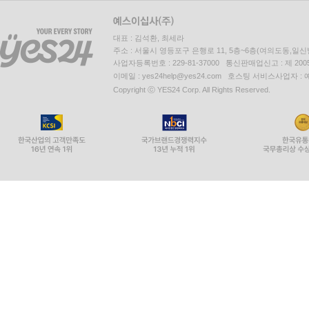
대표 : 김석환, 최세라
주소 : 서울시 영등포구 은행로 11, 5층~6층(여의도동,일신
사업자등록번호 : 229-81-37000 통신판매업신고 : 제 200
이메일 : yes24help@yes24.com 호스팅 서비스사업자 :
Copyright ⓒ YES24 Corp. All Rights Reserved.