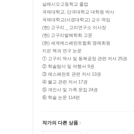
살레시오고등학교 졸업
3. BCE 5400~4500년 빈차 문화(Vin?a Culture)의
국제대학교, 단국대학교 대학원 박사
4. BCE 6000년대 전반기 소퐅문화(Sopot Culture) 
국제대학교(서경대학교) 교수 역임
5. BCE 6000년대 전반기 불가리아 데베타키 동굴 
(현) 고구리 _ 고리연구소 이사장
6. 신석기시대(BCE 5500~4500년쯤) 체코 흐르
(현) 고구리발해학회 고문
7. BCE 4000년 트리필(Trypil) 단지(pot) 조각의 ? 
(현) 세계에스페란토협회 명예회원
8. BCE 3700년~3100년(청동기시대) 진흙 제사 그
지은 책과 연구 논문
9. BCE 13세기 안드로노보(Andronovo) 문화 질그
① 고구리 역사 및 동북공정 관련 저서 25권
10. BCE 17~12세기 찰흙 그릇(Clay pottery)
② 학술탐사 및 여행서 9권
11. 청동기시대 3개 卍 무늬가 새겨진 전차 모는 전사
③ 에스페란토 관련 저서 13권
12. BCE 12~11세기 벨로그루도보문화, 찰흙 꼬마 
④ 불교 관련 저서 17권
⑤ 개인사 및 가족 문집 24권
Ⅴ. 카프카스와 카스피해 지역의 卍 · ? 부호
⑥ 학술 논문 114편
1. 아르메니아 지역의 卍 · ? 부호
2. 아제르바이잔의 ? 부호
3. 그루지아(조지아) 선사시대 卍 무늬
4. 이란 북부 카스피해 남부 연안의 卍 무늬
작가의 다른 상품
5. 투르크메니스탄 지역의 卍 무늬