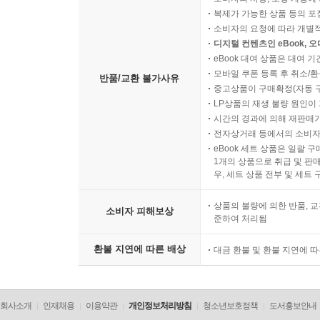
복제가 가능한 상품 등의 포장을 
소비자의 요청에 따라 개별
디지털 컨텐츠인 eBook, 
eBook 대여 상품은 대여 기
모바일 쿠폰 등록 후 취소/환
반품/교환 불가사유
중고상품이 구매확정(자동 
LP상품의 재생 불량 원인이 기
시간의 경과에 의해 재판매가
전자상거래 등에서의 소비자
eBook 세트 상품은 일괄 
1개의 상품으로 취급 및 판매
우, 세트 상품 전부 및 세트
상품의 불량에 의한 반품, 교
소비자 피해보상
준하여 처리됨
환불 지연에 따른 배상
대금 환불 및 환불 지연에 
회사소개
인재채용
이용약관
개인정보처리방침
청소년보호정책
도서홍보안내