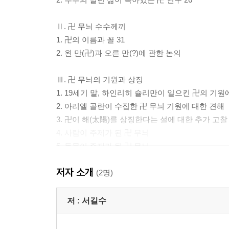
Ⅱ. 卍 무늬 수수께끼
1. 卍의 이름과 꼴 31
2. 왼 만(卍)과 오른 만(?)에 관한 논의
Ⅲ. 卍 무늬의 기원과 상징
1. 19세기 말, 하인리히 슐리만이 일으킨 卍의 기
2. 아리엘 골란이 수집한 卍 무늬 기원에 대한 견해
3. 卍이 해(太陽)를 상징한다는 설에 대한 추가 고찰
4. 사람이 주제가 된 卍 무늬
5. 동물이 주제가 된 卍 무늬
6. 소용돌이(spiral) 卍 무늬
저자 소개
7. 卍 무늬의 기원에 대한 마무리
(2명)
Ⅳ. 흑해(黑海) · 도나우강 유역에 나타난 선사시대 
저 :
서길수
1. 15000년 전 구석기시대 메진(Mezyn) 문화 卍 무
2. BCE 6200~5500년(중기 신석기시대) 카라노보문화