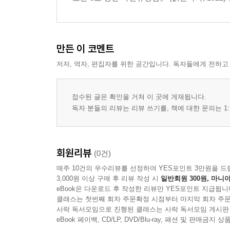
5. BCE 1750~1200년 청동기시대 벽돌
6. 초기 청동기시대(Early Bronze Age) 가락바퀴 ?
7. BCE 2410~2050/1900년(초기 청동기시대), 새
8. BCE 2050~2000년 헬라딕 3기(Helladic Ⅲ) 질그
만든 이 코멘트
9. BCE 1500~1200년 페니키아 여신과 ? 무늬
저자, 역자, 편집자를 위한 공간입니다. 독자들에게 전하고
10. BCE 1900~1700년 상업 거래에서 쓰인 봉하는
11. BCE 1300~1200년 올림피아에서 발굴한 도장(
12. BCE 1700~1450년 프레스코 벽화 조각에 그려
접수된 글은 확인을 거쳐 이 곳에 게재됩니다.
독자 분들의 리뷰는 리뷰 쓰기를, 책에 대한 문의는 1:
13. BCE 13세기 의식용 술그릇
14. BCE 2100~1800년 궁전 만들기 이전 시기(prepala
15. BCE 2100~1800년 궁전 만들기 이전 시기(prepalat
16. BCE 1500~1450년 녹니석(綠泥石) 술잔
회원리뷰
(0건)
17. BCE 1600~1450년 크로커스(Crocus, Crocus s
매주 10건의 우수리뷰를 선정하여 YES포인트 3만원을 드
18. BCE 2000년~1500년(헬라딕 시기 중기), 손잡
3,000원 이상 구매 후 리뷰 작성 시
일반회원 300원, 마니아
eBook은 다운로드 후 작성한 리뷰만 YES포인트 지급됩니
19. BCE 1800~1700년, 찰흙 잔(Clay Vessel)
클래스는 첫번째 회차 주문확정 시점부터 마지막 회차 주문
20. BCE 16세기, 미케네 원형 무덤 떼(Grave Circle
사락 독서모임으로 진행된 클래스는 사락 독서모임 게시판
21. BCE 3200~2300년(Cycladic ⅠㆍⅡ 시대) 
eBook 페이백, CD/LP, DVD/Blu-ray, 패션 및 판매금