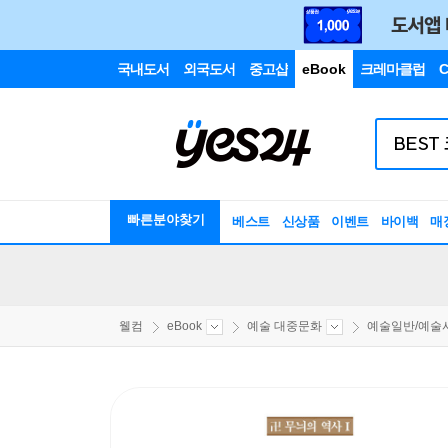
국내도서
외국도서
중고샵
eBook
크레마클럽
C
빠른분야찾기
베스트
신상품
이벤트
바이백
매
웰컴
eBook
예술 대중문화
예술일반/예술