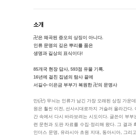
소개
卍은 왜곡된 증오의 상징이 아니다.
인류 문명의 깊은 뿌리를 품은
생명과 길상의 표식이다!
85개국 현장 답사, 593점 유물 기록.
16년에 걸친 집념의 탐사 끝에
서길수·이은금 부부가 복원한 卍의 문명사
만(卍) 무늬는 인류가 남긴 가장 오래된 상징 가운데
원은 훨씬 이전, 선사시대로까지 거슬러 올라간다. 이
간 속에서 다시 바라보려는 시도이다. 글쓴이 부부는 
련 문헌과 도판 자료를 수집·정리해 왔다. 그 결과
인더스 문명, 유라시아 초원 지대, 동아시아, 그