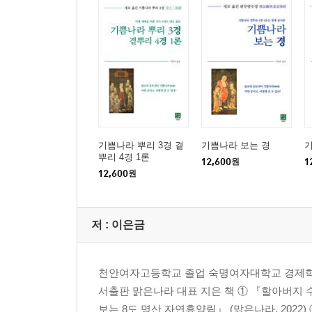
Ⅵ. 메소포타미아(Mesopotamia) 문명 卍 무늬
1. 사마라문화(Samarra culture, BCE 6200~57
2. BCE 6000년대 중엽(the middle of the 6th mill
3. BCE 6000~4000년대 이란 테페 기얀(Tepe Giy?
4. BCE 5000~4000년 테페 가우라(Tepe Gawra
5. BCE 4000~3500년 바쿤 문화(Bakun culture) 
6. BCE 4000~3500년 이란 톨-에 누라바드(Tol-e 
기쁨나라 뿌리 3경 곁
기쁨나라 보는 경
7. BCE 2500~1800경 테페 기얀(Tepe Giy?n)의
뿌리 4경 1론
12,600
원
1
8. BCE 1900년, 치렛거리를 만들기 위한 돌 거푸집(stone 
12,600
원
9. 메소포타미아 유프라테스강 상류 아나톨리아 지
저 :
이은금
Ⅶ. 지중해 문화 卍 무늬
1. BCE 6000년대 초(초기 신석기시대), 연옥 개구
2. BCE 3000~2000년(청동기시대), 트로이 문화
천안여자고등학교 졸업 숙명여자대학교 경제학과 
3. BCE 3000~1900년 궁전을 만들기 이전 시대 도
서출판 맑은나라 대표 지은 책 ① 『할아버지 수
4. BCE 2300~1900년 궁전을 만들기 이전 시대 목
보는 8도 명산 자연휴양림』 (맑은나라, 2022)