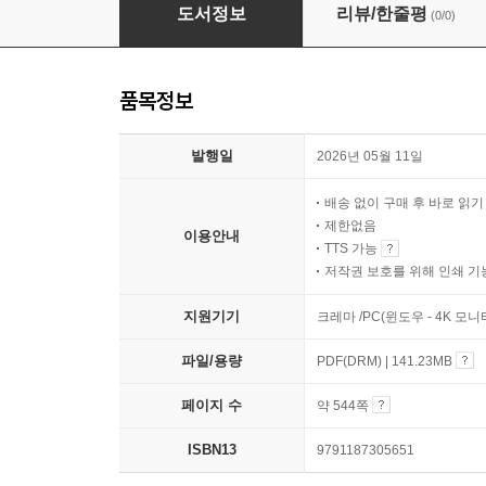
찬란한 선사시대 卍 무늬
도서정보
리뷰/한줄평
(0/0)
품목정보
발행일
2026년 05월 11일
배송 없이 구매 후 바로 읽
제한없음
이용안내
TTS 가능
저작권 보호를 위해 인쇄 기
지원기기
크레마 /PC(윈도우 - 4K 모
파일/용량
PDF(DRM) | 141.23MB
페이지 수
약 544쪽
ISBN13
9791187305651