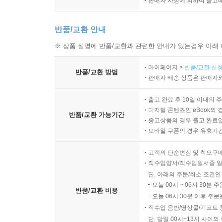
판매자 사정에 의하여 출고
이제야 알겠어.
반품/교환 안내
그 먼 시간을 건너 네 편지가 나한테 도착한 이유를.
※ 상품 설명에 반품/교환과 관련한 안내가 있는경우 아래 
‘초딩’으로 시작됐던 호칭이 너, 언니, 이모 등으로
가까이 서로의 존재를 느끼며, 그 모든 호칭을 초
마이페이지 >
반품/교환 신청
반품/교환 방법
판매자 배송 상품은 판매자와
안부인사를 전하며, 짝사랑 실패담이나 미래의 꿈을
태어난 해까지 계속된다. 그리고 마지막에 이르러 
출고 완료 후 10일 이내의 
독자들은 두 은유의 편지가 먼 시간을 건너 서로에게
디지털 콘텐츠인 eBook의 
반품/교환 가능기간
중고상품의 경우 출고 완료일
모바일 쿠폰의 경우 유효기간(
언니. 요즘은 어쩐지 자꾸만 이상한 생각이 들어.
자꾸만 불안해져.
고객의 단순변심 및 착오구
이번에 온 편지는 지우개로 박박 지워 놓은 것처럼 
직수입양서/직수입일서중 일
언니가 사는 세계와 내가 사는 세계는 점점 더 가까
단, 아래의 주문/취소 조건인
언니 아직 거기 있는 거지?
오늘 00시 ~ 06시 30분 
반품/교환 비용
_ 2017년 은유의 편지 중에서
오늘 06시 30분 이후 주문
직수입 음반/영상물/기프트 
단, 당일 00시~13시 사이