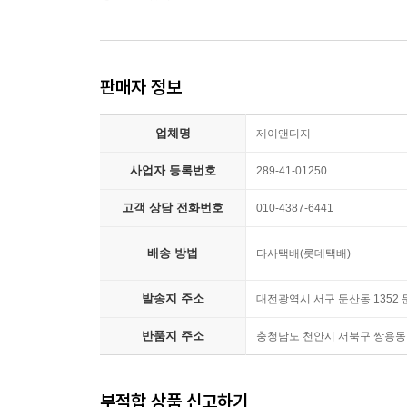
34년의 시간을 거슬러 잘못 배달된 편지
판매자 정보
믿을 수 없는 기적의 시작
2016년, 아빠의 재혼을 앞두고 은유는 마음이 어
업체명
대해선 아무것도 모른다. 세상에 존재했는지조차 의
제이앤디지
여자’의 존재는 껄끄럽다. 그런 은유에게 아빠는 1
사업자 등록번호
289-41-01250
거슬러 1982년에 사는 또 다른 은유에게 도착
장난으로 답장을 보내고 있다고 오해한 현재의 은유.
고객 상담 전화번호
010-4387-6441
터놓는 사이로 발전한다.
배송 방법
타사택배(롯데택배)
그렇게 짜증 나게 완벽한 언니를 둔다는 건 상상도 
발송지 주소
ㅋㅋ_2016년 은유의 편지 중에서
대전광역시 서구 둔산동 1352 
반품지 주소
충청남도 천안시 서북구 쌍용동 8
정말 너희 아빠가 엄마에 대해 아무것도 알려 주지 않
편지 중에서
부적합 상품 신고하기