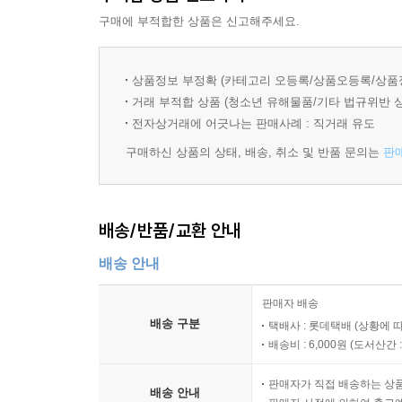
구매에 부적합한 상품은 신고해주세요.
우리가 편지를 주고받게 된 건 결코 우연이 아니야.
난 엄마의 비밀을 풀고, 넌 인생을 바꾸고.
둘은 각자가 서 있는 시간을 이용해 서로의 고민을
상품정보 부정확 (카테고리 오등록/상품오등록/상품
거래 부적합 상품 (청소년 유해물품/기타 법규위반 
만한 미래의 일을 알려 주고, 과거의 은유는 현재의 
전자상거래에 어긋나는 판매사례 : 직거래 유도
나는 과거 속 너희 부모님을 찾아서 너희 엄마의 
구매하신 상품의 상태, 배송, 취소 및 반품 문의는
판
준다든지, 드래곤볼이 어디에 떨어져 있는지 알려 준
뭐, 그게 어렵다면 그냥 편하게 학력고사 시험문제를
(…)
배송/반품/교환 안내
내가 너희 엄마 찾아 줄게.
배송 안내
찾아서 너희 엄마가 어떤 사람이었는지, 어떻게 돌아
_1990년 은유의 편지 중에서
판매자 배송
배송 구분
택배사 : 롯데택배 (상황에 
현재의 은유가 제공하는 정보를 바탕으로, 과거에 
배송비 : 6,000원 (
도서산간 : 
실패를 거듭하던 중 과거의 은유는 뜻밖의 장소에서
연결하는 또 다른 끈을 만나게 된 것이다. 여기서
판매자가 직접 배송하는 상
배송 안내