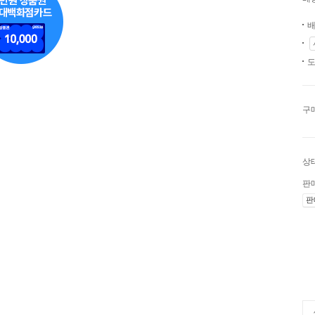
배
도
구
상
판
판