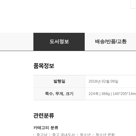
세계를 건너 너에게 갈게
도서정보
배송/반품/교환
품목정보
발행일
2018년 02월 09일
쪽수, 무게, 크기
224쪽 | 368g | 140*205*14
관련분류
카테고리 분류
중고샵
중고 국내도서
청소년
청소년 문학