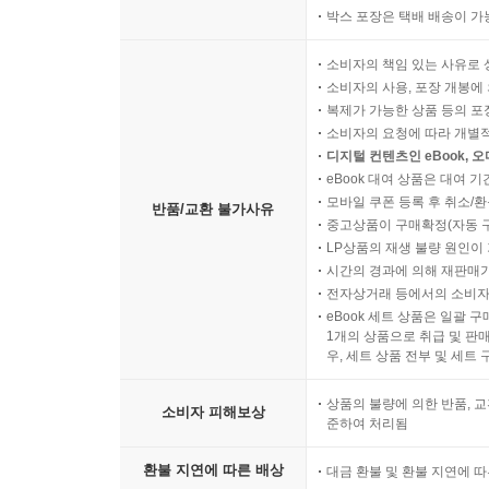
두 사람이 살아가는 시간의 속도가 다르지 않다면 
박스 포장은 택배 배송이 가
아이의 고민을 같이 듣게 된다. 또 한편으로 독자
비밀까지도. 시간의 흐름이 다르지 않았다면 이 
소비자의 책임 있는 사유로 
우리는 이야기의 아름다움에 고개를 끄떡이게 된다.
소비자의 사용, 포장 개봉에 
복제가 가능한 상품 등의 포장을 
소비자의 요청에 따라 개별
* 심사평
디지털 컨텐츠인 eBook, 
eBook 대여 상품은 대여 기
문학은 무엇을 이야기하는가보다 그것을 어떻게 드
모바일 쿠폰 등록 후 취소/환
반품/교환 불가사유
중고상품이 구매확정(자동 
생명을 얻을 수도 있다. 사실 가장 흔한 주제에
LP상품의 재생 불량 원인이 기
갈게』는 이 어려운 일에 성공한 작품이다._김진경(
시간의 경과에 의해 재판매가
전자상거래 등에서의 소비자
은유가 과거 은유를 통해 엄마를 찾는 과정은 치
eBook 세트 상품은 일괄 
1개의 상품으로 취급 및 판매
잊는 일이 아니라 맘껏 그리워하고, 아파하고, 슬퍼
우, 세트 상품 전부 및 세트
작품이 아프고 고단한 요즘 청소년들의 마음도 따뜻
상품의 불량에 의한 반품, 교
소비자 피해보상
준하여 처리됨
본심 바로 전날 이 원고를 다시 읽었다. 두 번째 읽
깨달았다. 시간과 공간을 넘나드는 이야기는 소설
환불 지연에 따른 배상
대금 환불 및 환불 지연에 
영원히 잃어버린 사람들을 위로해 주는, 소중한 