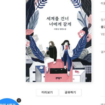
이
정
중
Y
결
미리보기
공유하기
배