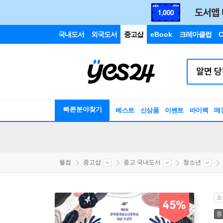
국내도서
외국도서
중고샵
eBook
크레마클럽
C
빠른분야찾기
베스트
신상품
이벤트
바이백
매
웰컴
중고샵
중고 국내도서
청소년
소
45%
중