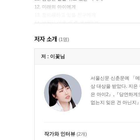
12. 미래의 아이에게
13. 창피해하고 있을 친구에게
14. 엄청난 일을 해 줄 동생에게
15. 과거의 너에게
저자 소개
16. 은유에게
(1명)
17. 과거에게
18. 미래의 은유에게
저 :
이꽃님
19. 이름 똑같은 ‘언니’에게
20. 고통과 시련을 준 은유에게
서울신문 신춘문예 「메
21. 정말정말 미안한 언니에게
상 대상을 받았다. 지
22. 굳게 믿는 동생에게
은 아이2』,『당연하게도
23. 즐거운 하루를 보내고 있을 언니에게
없는지 잊은 건 아닌지』
24. 미래의 동생에게
25. 고마운 언니에게
26. 잘하고 있는 동생에게
27. 과거의 언니에게
작가와 인터뷰
(2개)
28. 불쌍한 동생에게