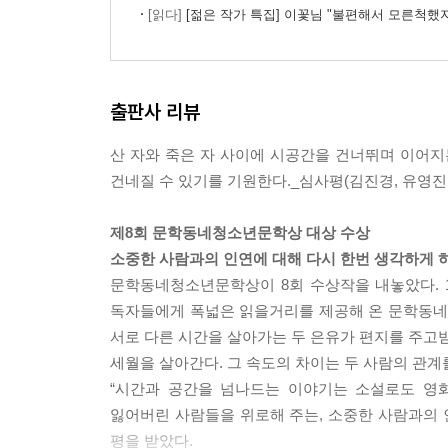
29. 일백 퍼센트 믿는 언니에게
[읽다]
[젊은 작가 특집] 이꽃님 "불편해서 모른척했지만 
30. 날 걱정해 주는 고마운 동생에게
31. 또 미래 동생에게
32. 행복해하고 있을 언니에게
출판사 리뷰
33. 은유에게
34. 우리 귀염둥이 은유에게
산 자와 죽은 자 사이에 시공간을 건너뛰며 이어지
35. 이모 아닌 언니에게
건네질 수 있기를 기원한다._심사평(김진경, 유영진,
36. 여전히 내 동생인 은유에게
37. 여전히 궁금해하고 있을 언니에게
제8회 문학동네청소년문학상 대상 수상
38. 미래의 동생에게
소중한 사람과의 인연에 대해 다시 한번 생각하게 
39. 언니에게
문학동네청소년문학상이 8회 수상작을 내놓았다. 
40. 딸에게
독자들에게 폭넓은 읽을거리를 제공해 온 문학동네
41. 보내지 못한 편지_은유에게
서로 다른 시간을 살아가는 두 은유가 편지를 주고받으
작가의 편지
세월을 살아간다. 그 속도의 차이는 두 사람의 관
“시간과 공간을 넘나드는 이야기는 소설로도 영화
잃어버린 사람들을 위로해 주는, 소중한 사람과의 
평을 받았다.