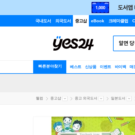
국내도서
외국도서
중고샵
eBook
크레마클럽
C
빠른분야찾기
베스트
신상품
이벤트
바이백
매
웰컴
중고샵
중고 외국도서
일본도서