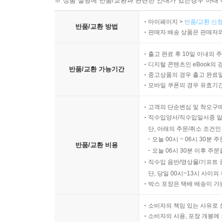
※ 상품 설명에 반품/교환과 관련한 안내가 있는경우 아래 
마이페이지 >
반품/교환 신청
반품/교환 방법
판매자 배송 상품은 판매자와
출고 완료 후 10일 이내의 
디지털 콘텐츠인 eBook의 
반품/교환 가능기간
중고상품의 경우 출고 완료일
모바일 쿠폰의 경우 유효기간(
고객의 단순변심 및 착오구
직수입양서/직수입일서중 일
단, 아래의 주문/취소 조건인
오늘 00시 ~ 06시 30분 
반품/교환 비용
오늘 06시 30분 이후 주문
직수입 음반/영상물/기프트 
단, 당일 00시~13시 사이
박스 포장은 택배 배송이 가
소비자의 책임 있는 사유로 
소비자의 사용, 포장 개봉에 