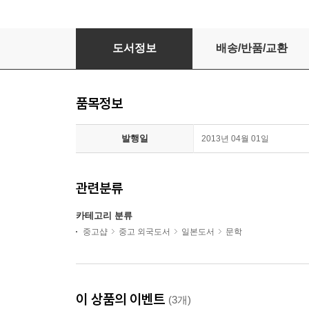
?科書の?定化!? (安倍流「?育再生」を問う)
도서정보
배송/반품/교환
품목정보
발행일
2013년 04월 01일
관련분류
카테고리 분류
중고샵
중고 외국도서
일본도서
문학
이 상품의 이벤트
(3개)