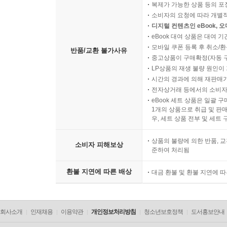
복제가 가능한 상품 등의 포장을 
소비자의 요청에 따라 개별
디지털 컨텐츠인 eBook, 
eBook 대여 상품은 대여 기
모바일 쿠폰 등록 후 취소/환
반품/교환 불가사유
중고상품이 구매확정(자동 
LP상품의 재생 불량 원인이 기
시간의 경과에 의해 재판매가
전자상거래 등에서의 소비자
eBook 세트 상품은 일괄 
1개의 상품으로 취급 및 판매
우, 세트 상품 전부 및 세트
상품의 불량에 의한 반품, 교
소비자 피해보상
준하여 처리됨
환불 지연에 따른 배상
대금 환불 및 환불 지연에 
회사소개
인재채용
이용약관
개인정보처리방침
청소년보호정책
도서홍보안내