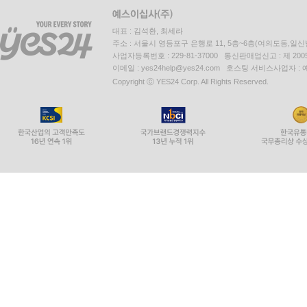
대표 : 김석환, 최세라
주소 : 서울시 영등포구 은행로 11, 5층~6층(여의도동,일신
사업자등록번호 : 229-81-37000 통신판매업신고 : 제 200
이메일 : yes24help@yes24.com 호스팅 서비스사업자 :
Copyright ⓒ YES24 Corp. All Rights Reserved.