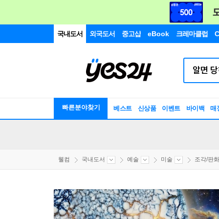
국내도서
외국도서
중고샵
eBook
크레마클럽
C
빠른분야찾기
베스트
신상품
이벤트
바이백
매
웰컴
국내도서
예술
미술
조각/판화