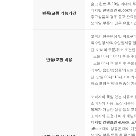
출고 완료 후 10일 이내의 
디지털 콘텐츠인 eBook의 
반품/교환 가능기간
중고상품의 경우 출고 완료일
모바일 쿠폰의 경우 유효기간(
고객의 단순변심 및 착오구
직수입양서/직수입일서중 일
단, 아래의 주문/취소 조건인
오늘 00시 ~ 06시 30분 
반품/교환 비용
오늘 06시 30분 이후 주문
직수입 음반/영상물/기프트 
단, 당일 00시~13시 사이
박스 포장은 택배 배송이 가
소비자의 책임 있는 사유로 
소비자의 사용, 포장 개봉에 
복제가 가능한 상품 등의 포장을 
소비자의 요청에 따라 개별
디지털 컨텐츠인 eBook, 
eBook 대여 상품은 대여 기
모바일 쿠폰 등록 후 취소/환