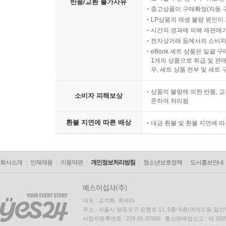
반품/교환 불가사유
중고상품이 구매확정(자동 
LP상품의 재생 불량 원인이 기
시간의 경과에 의해 재판매가
전자상거래 등에서의 소비자
eBook 세트 상품은 일괄 
1개의 상품으로 취급 및 판매
우, 세트 상품 전부 및 세트
상품의 불량에 의한 반품, 교
소비자 피해보상
준하여 처리됨
환불 지연에 따른 배상
대금 환불 및 환불 지연에 
회사소개
인재채용
이용약관
개인정보처리방침
청소년보호정책
도서홍보안내
대표 : 김석환, 최세라
주소 : 서울시 영등포구 은행로 11, 5층~6층(여의도동,일신
사업자등록번호 : 229-81-37000 통신판매업신고 : 제 200