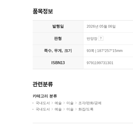
품목정보
발행일
2026년 05월 06일
판형
반양장
쪽수, 무게, 크기
93쪽 | 187*257*15mm
ISBN13
9791199731301
관련분류
카테고리 분류
국내도서
예술
미술
조각/판화/공예
국내도서
예술
미술
화집/도록