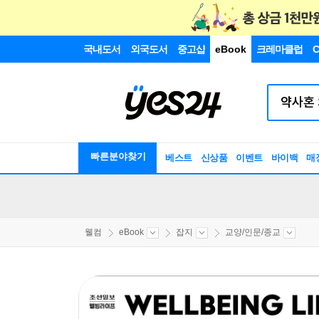
국내도서
외국도서
중고샵
eBook
크레마클럽
C
빠른분야찾기
베스트
신상품
이벤트
바이백
매
웰컴
eBook
잡지
교양/인문/종교