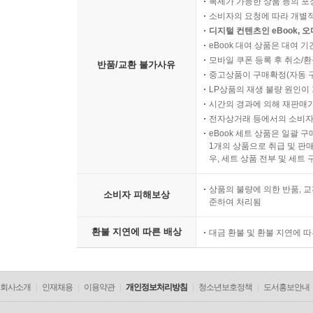
복제가 가능한 상품 등의 포장을 
소비자의 요청에 따라 개별
디지털 컨텐츠인 eBook, 
eBook 대여 상품은 대여 기
모바일 쿠폰 등록 후 취소/환
반품/교환 불가사유
중고상품이 구매확정(자동 
LP상품의 재생 불량 원인이 기
시간의 경과에 의해 재판매가
전자상거래 등에서의 소비자
eBook 세트 상품은 일괄 
1개의 상품으로 취급 및 판매
우, 세트 상품 전부 및 세트
상품의 불량에 의한 반품, 교
소비자 피해보상
준하여 처리됨
환불 지연에 따른 배상
대금 환불 및 환불 지연에 
회사소개
인재채용
이용약관
개인정보처리방침
청소년보호정책
도서홍보안내