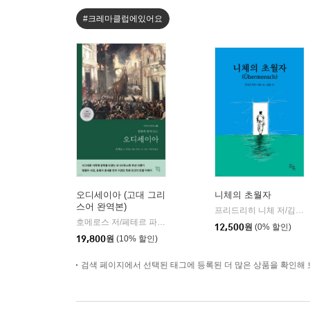
#크레마클럽에있어요
오디세이아 (고대 그리
니체의 초월자
스어 완역본)
프리드리히 니체 저/김철 편역
호메로스 저/페테르 파울 루벤스 그림/박문재 역
현대지성
|
12,500
원
(0% 할인)
19,800
원
(10% 할인)
검색 페이지에서 선택된 태그에 등록된 더 많은 상품을 확인해 