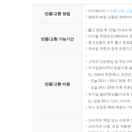
마이페이지 >
반품/교환 신청
반품/교환 방법
판매자 배송 상품은 판매자와
출고 완료 후 10일 이내의 
디지털 콘텐츠인 eBook의 
반품/교환 가능기간
중고상품의 경우 출고 완료일
모바일 쿠폰의 경우 유효기간(
고객의 단순변심 및 착오구
직수입양서/직수입일서중 일
단, 아래의 주문/취소 조건인
오늘 00시 ~ 06시 30분 
반품/교환 비용
오늘 06시 30분 이후 주문
직수입 음반/영상물/기프트 
단, 당일 00시~13시 사이
박스 포장은 택배 배송이 가
소비자의 책임 있는 사유로 
소비자의 사용, 포장 개봉에 