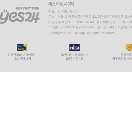
대표 : 김석환, 최세라
주소 : 서울시 영등포구 은행로 11, 5층~6층(여의도동,일신
사업자등록번호 : 229-81-37000 통신판매업신고 : 제 200
이메일 : yes24help@yes24.com 호스팅 서비스사업자 :
Copyright ⓒ YES24 Corp. All Rights Reserved.