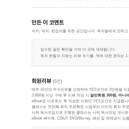
키친인더시티 : 단맛과 매운맛, 고소한 향 추억의 
Special Theme 2 : C커머스 공습에 맞서는 E커
계절여행 : 연둣빛 넘실거리는 봄 무창포 바다
만든 이 코멘트
힐링여행 : 그 숲에 가면, 수목원
기회와 행복의 도시 영월路 ① 임신부터 육아까지 
저자, 역자, 편집자를 위한 공간입니다. 독자들에게 전하고
ODA 산업 시리얼 리포트 ⑩ 다시 살아가는 사람들
스페셜 리포트 : 나랑 같이 오래 살자 커지는 펫장수
접수된 글은 확인을 거쳐 이 곳에 게재됩니다.
세테크 : 합리적으로 세금을 줄이는 임대업 절세 가
독자 분들의 리뷰는 리뷰 쓰기를, 책에 대한 문의는 1:
회원리뷰
(0건)
매주 10건의 우수리뷰를 선정하여 YES포인트 3만원을 드
3,000원 이상 구매 후 리뷰 작성 시
일반회원 300원, 마니아
eBook은 다운로드 후 작성한 리뷰만 YES포인트 지급됩니
클래스는 첫번째 회차 주문확정 시점부터 마지막 회차 주문
사락 독서모임으로 진행된 클래스는 사락 독서모임 게시판
eBook 페이백, CD/LP, DVD/Blu-ray, 패션 및 판매금