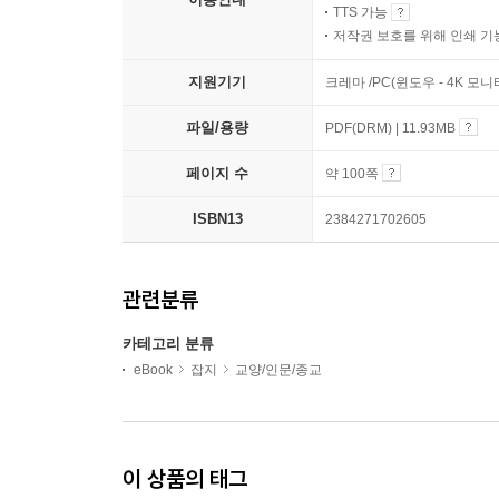
TTS 가능
저작권 보호를 위해 인쇄 기
지원기기
크레마 /PC(윈도우 - 4K 모
파일/용량
PDF(DRM) | 11.93MB
페이지 수
약 100쪽
ISBN13
2384271702605
관련분류
카테고리 분류
eBook
잡지
교양/인문/종교
이 상품의 태그