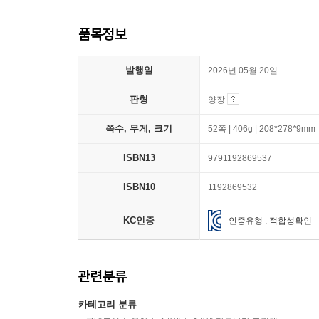
품목정보
발행일
2026년 05월 20일
판형
양장
쪽수, 무게, 크기
52쪽 | 406g | 208*278*9mm
ISBN13
9791192869537
ISBN10
1192869532
KC인증
인증유형 : 적합성확인
관련분류
카테고리 분류