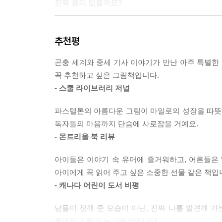
진짜 용이 있을까요?
사실 지난 1만 년 동안 마일로의 나라에 용이 쳐들
추천평
번도 나타나지 않은 용이 쳐들어올까 봐 두려워하며
걸까요? 우리 아이들도 일어나지 않은 일 때문에 
곤충 세계와 중세 기사 이야기가 만난 아주 특별한 
하고 싶은 일은 하지 못하고 스스로를 꼼짝 못 하
꼭 추천하고 싶은 그림책입니다.
보세요. 마일로의 용처럼 마음속의 불안과 두려움을 
- 스쿨 라이브러리 저널
완벽하지 않아도, 실패해도 괜찮아요!
파스텔톤의 아름다운 그림이 마일로의 성장을 따뜻하
독자들의 마음까지 단숨에 사로잡을 거예요.
비에 젖은 갑옷이 붉게 녹슬자 마일로를 지켜 주던
- 몬트리올 북 리뷰
하게 만드는 감옥이 된 거예요. 만약 마일로가 녹
하지 못하고 더 이상 앞으로 나아갈 수도 없을 거예
아이들은 이야기 속 유머에 즐거워하고, 어른들은 
아이에게 꼭 읽어 주고 싶은 소중한 선물 같은 책입
그때 지나가던 어릿광대가 갑옷을 고치려면 일단 
- 캐나다 어린이 도서 비평
흘려요. 마음의 무거운 짐을 내려놓고 갑옷을 벗을 
남들이 정해 준 모습이 아닌, 진짜 나를 발견해 가
부끄러운 일이 아니에요. 갑옷이 망가져도, 갑옷을
특별하고 힘 있는 그림책입니다.
마일로는 마일로이고요. 우리 아이에게 네가 무엇