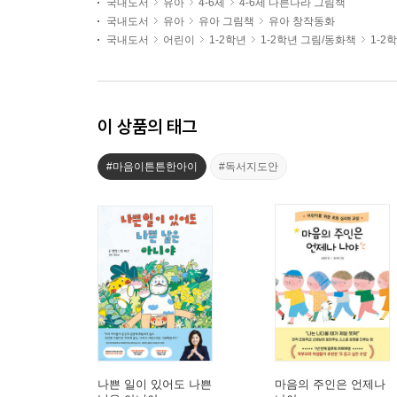
국내도서
유아
4-6세
4-6세 다른나라 그림책
국내도서
유아
유아 그림책
유아 창작동화
국내도서
어린이
1-2학년
1-2학년 그림/동화책
1-2
이 상품의 태그
#마음이튼튼한아이
#독서지도안
나쁜 일이 있어도 나쁜
마음의 주인은 언제나