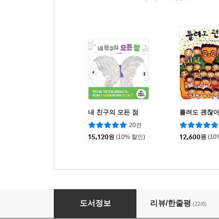
내 친구의 모든 점
틀려도 괜찮
20건
15,120
원
(10% 할인)
12,600
원
(10
나는 절대 갑옷을 벗지 않아
도서정보
리뷰/한줄평
(22/6)