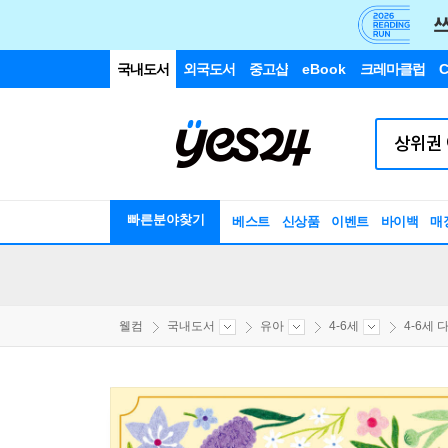
국내도서
외국도서
중고샵
eBook
크레마클럽
C
빠른분야찾기
베스트
신상품
이벤트
바이백
매
웰컴
국내도서
유아
4-6세
4-6세 다