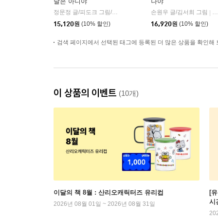
날은 아니야
나야
정문정 글/피도크 그림/천근아 감수
서교책방
손원우 글/김서희 그림
페
|
|
15,120
원
(10% 할인)
16,920
원
(10% 할인)
검색 페이지에서 선택된 태그에 등록된 더 많은 상품을 확인해 
이 상품의 이벤트
(10개)
이달의 책 8월 : 산리오캐릭터즈 유리컵
[
시
2026년 08월 01일 ~ 2026년 08월 31일
20