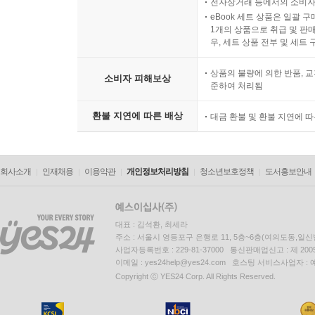
전자상거래 등에서의 소비자
eBook 세트 상품은 일괄 
1개의 상품으로 취급 및 판매
우, 세트 상품 전부 및 세트
상품의 불량에 의한 반품, 교
소비자 피해보상
준하여 처리됨
환불 지연에 따른 배상
대금 환불 및 환불 지연에 
회사소개
인재채용
이용약관
개인정보처리방침
청소년보호정책
도서홍보안내
대표 : 김석환, 최세라
주소 : 서울시 영등포구 은행로 11, 5층~6층(여의도동,일신
사업자등록번호 : 229-81-37000 통신판매업신고 : 제 200
이메일 : yes24help@yes24.com 호스팅 서비스사업자 :
Copyright ⓒ YES24 Corp. All Rights Reserved.