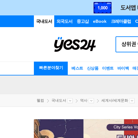
국내도서
외국도서
중고샵
eBook
크레마클럽
C
빠른분야찾기
베스트
신상품
이벤트
바이백
매
웰컴
국내도서
역사
세계사/세계문화