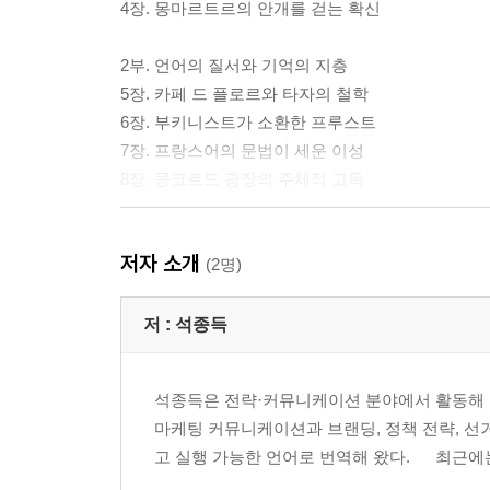
4장. 몽마르트르의 안개를 걷는 확신
2부. 언어의 질서와 기억의 지층
5장. 카페 드 플로르와 타자의 철학
6장. 부키니스트가 소환한 프루스트
7장. 프랑스어의 문법이 세운 이성
8장. 콩코르드 광장의 주체적 고독
3부. 수직의 의지와 공간의 존재론
저자 소개
9장. 에펠탑의 수직성과 니체의 의지
(2명)
10장. 샹젤리제의 직선과 합리적 질서
11장. 샤르트르의 빛이 그리는 변증법
저 :
석종득
12장. 카타콤의 어둠이 가르친 존재론
석종득은 전략·커뮤니케이션 분야에서 활동해 온 
4부. 감각의 향유와 일상의 실존
마케팅 커뮤니케이션과 브랜딩, 정책 전략, 선
13장. 불랑주리의 빵과 에피쿠로스
고 실행 가능한 언어로 번역해 왔다. 최근에는 
14장. 파리지앵이 고수하는 실존적 문법