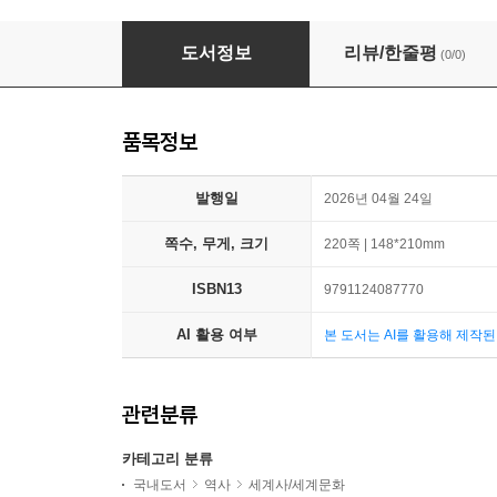
파리 PARIS - 5. 도시와 철학
도서정보
리뷰/한줄평
(0/0)
품목정보
발행일
2026년 04월 24일
쪽수, 무게, 크기
220쪽 | 148*210mm
ISBN13
9791124087770
AI 활용 여부
본 도서는 AI를 활용해 제작
관련분류
카테고리 분류
국내도서
역사
세계사/세계문화