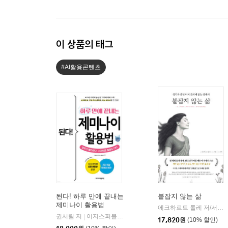
이 상품의 태그
#AI활용콘텐츠
된다! 하루 만에 끝내는
붙잡지 않는 삶
제미나이 활용법
에크하르트 톨레 저/서진 편/루카 역
권서림 저
이지스퍼블리싱
|
17,820
원
(10% 할인)