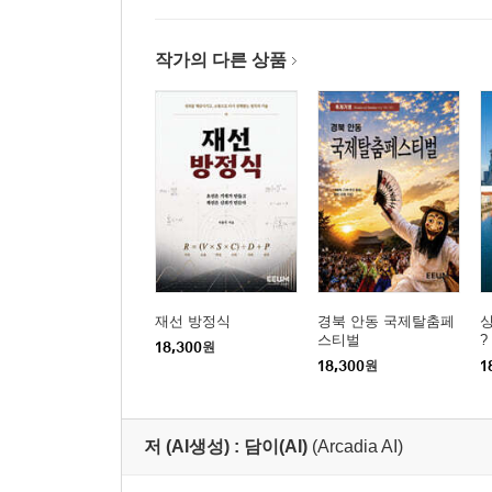
15장. 방브의 낡은 사물과 바슐라르
16장. 뤽상부르 정원, 멈춤의 기술
작가의 다른 상품
5부. 광장의 연대와 초월의 혁명
17장. 레퓌블리크와 아렌트의 환대
18장. 바스티유의 파괴가 낳은 창조
19장. 루브르 피라미드와 초현실의 경계
20장. 파리를 건너 나에게 이르는 길
에필로그 : 파리의 풍경 뒤에 남은 질문들
재선 방정식
경북 안동 국제탈춤페
싱
스티벌
?
18,300
원
18,300
원
1
저 (AI생성) :
담이(AI)
(Arcadia AI)