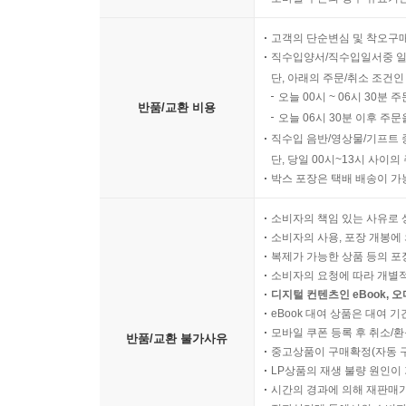
고객의 단순변심 및 착오구
직수입양서/직수입일서중 일
단, 아래의 주문/취소 조건인
오늘 00시 ~ 06시 30분 
반품/교환 비용
오늘 06시 30분 이후 주문
직수입 음반/영상물/기프트 
단, 당일 00시~13시 사이
박스 포장은 택배 배송이 가
소비자의 책임 있는 사유로 
소비자의 사용, 포장 개봉에 
복제가 가능한 상품 등의 포장을 
소비자의 요청에 따라 개별
디지털 컨텐츠인 eBook, 
eBook 대여 상품은 대여 기
모바일 쿠폰 등록 후 취소/환
반품/교환 불가사유
중고상품이 구매확정(자동 
LP상품의 재생 불량 원인이 기
시간의 경과에 의해 재판매가