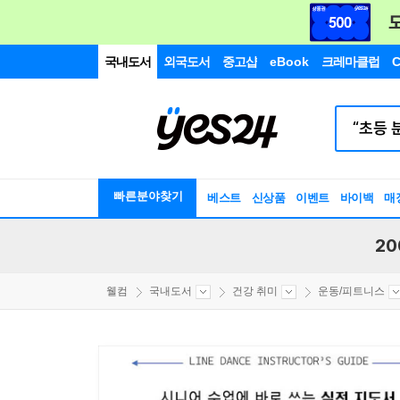
국내도서
외국도서
중고샵
eBook
크레마클럽
C
빠른분야찾기
베스트
신상품
이벤트
바이백
매
20
웰컴
국내도서
건강 취미
운동/피트니스