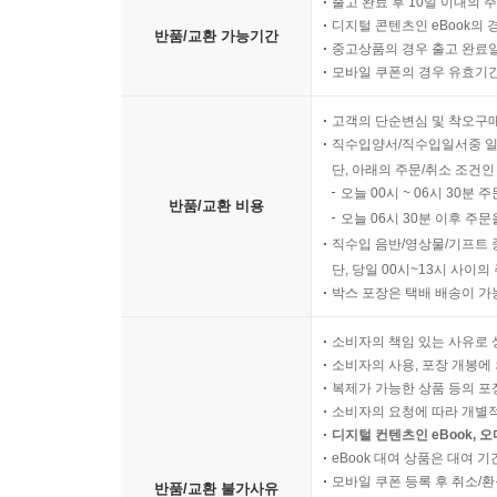
출고 완료 후 10일 이내의 
디지털 콘텐츠인 eBook의 
반품/교환 가능기간
중고상품의 경우 출고 완료일
모바일 쿠폰의 경우 유효기간(
고객의 단순변심 및 착오구
직수입양서/직수입일서중 일
단, 아래의 주문/취소 조건인
오늘 00시 ~ 06시 30분 
반품/교환 비용
오늘 06시 30분 이후 주문
직수입 음반/영상물/기프트 
단, 당일 00시~13시 사이
박스 포장은 택배 배송이 가
소비자의 책임 있는 사유로 
소비자의 사용, 포장 개봉에 
복제가 가능한 상품 등의 포장을 
소비자의 요청에 따라 개별
디지털 컨텐츠인 eBook, 
eBook 대여 상품은 대여 기
모바일 쿠폰 등록 후 취소/환
반품/교환 불가사유