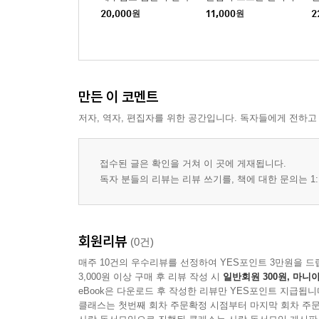
PAYUNG FANTASI 파융 판타시 / 49
20,000
원
11,000
원
2
Dancing Queen 댄싱 퀸 / 50
Mamma Maria 맘마 마리아 / 51
Comment Ca Va? 꼬멍 사바 / 52
It’s a Beautiful Day 잇츠 어 뷰티풀 데이(Beautiful Su
만든 이 코멘트
It’s a Beautiful Life 잇츠 어 뷰티풀 라이프 / 56
저자, 역자, 편집자를 위한 공간입니다. 독자들에게 전하고
Stand By Me 스탠 바이 미 / 58
Wings To Fly 윙스 투 플라이 / 59
Sexy Eyes 섹시아이 / 60
접수된 글은 확인을 거쳐 이 곳에 게재됩니다.
Gucci 구찌 / 62
독자 분들의 리뷰는 리뷰 쓰기를, 책에 대한 문의는 1:
You Are My Sunshine 유 아 마이 썬샤인 / 64
Touch By Touch 터치 바이 터치 / 65
★ Ziggy 지기 / 66
회원리뷰
(0건)
Uptown Girl 업타운 걸 / 67
매주 10건의 우수리뷰를 선정하여 YES포인트 3만원을 드
Twist, Twist 트위스트 / 68
3,000원 이상 구매 후 리뷰 작성 시
일반회원 300원, 마니아
Yodel Trouble 요들 트러블 / 69
eBook은 다운로드 후 작성한 리뷰만 YES포인트 지급됩니
클래스는 첫번째 회차 주문확정 시점부터 마지막 회차 주문
Rivers of Babylon 바빌론 강 / 70