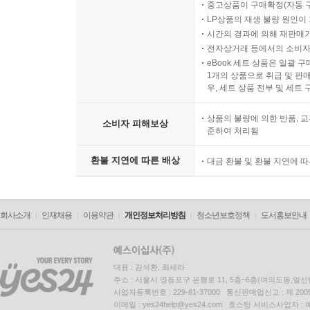
중고상품이 구매확정(자동 
LP상품의 재생 불량 원인이 기
시간의 경과에 의해 재판매가
전자상거래 등에서의 소비자
eBook 세트 상품은 일괄 
1개의 상품으로 취급 및 판매
우, 세트 상품 전부 및 세트
상품의 불량에 의한 반품, 교
소비자 피해보상
준하여 처리됨
환불 지연에 따른 배상
대금 환불 및 환불 지연에 
회사소개
인재채용
이용약관
개인정보처리방침
청소년보호정책
도서홍보안내
대표 : 김석환, 최세라
주소 : 서울시 영등포구 은행로 11, 5층~6층(여의도동,일신
사업자등록번호 : 229-81-37000 통신판매업신고 : 제 200
이메일 : yes24help@yes24.com 호스팅 서비스사업자 :