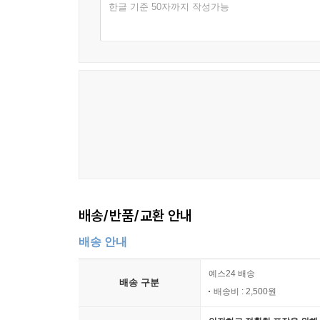
봄- 제비처럼 / 94
한글 기준 50자까지 작성가능
여름- 해변의 여인 / 95
가을- 10월의 어느 멋진 날에 / 96
마무리- IN DREAMS / 97
기독 기관- 내 영혼이 은총 입어 / 98
기독 기관- 내 진정 사랑하는 / 100
8장 수업 중 발생할 수 있는 상황 대처법 / 102
1. 실수와 교훈 / 102
2. 갈등이나 민감한 상황 처리 / 105
3. 집중력 저하 시 대처법 / 106
9장 지속 가능한 수업 만들기 / 107
배송/반품/교환 안내
배송 안내
부록
1. 네코 마이크 블루투스 연결법/ 109
예스24 배송
2. 노트북 PPT에서 노래와 영상 나오게 하는 법 / 11
배송 구분
배송비 : 2,500원