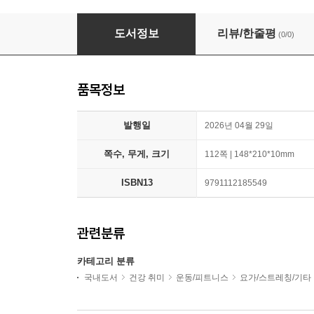
별별 라인댄스
도서정보
리뷰/한줄평
(0/0)
품목정보
발행일
2026년 04월 29일
쪽수, 무게, 크기
112쪽 | 148*210*10mm
ISBN13
9791112185549
관련분류
카테고리 분류
국내도서
건강 취미
운동/피트니스
요가/스트레칭/기타