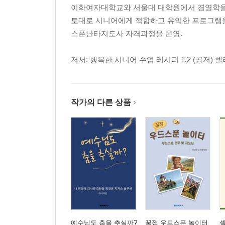
이화여자대학교와 서울대 대학원에서 경영학을
4장 수업 운영 전략 / 33
토대로 시니어에게 적합하고 유익한 프로그램을
1. 수업 계획서 예시안(시니어, 방과후) / 33
스푼난타지도사 자격과정을 운영.
2. 수업 시간 구성(워밍업, 본 수업, 마우리) / 36
3. 시니어 수업 전체 스크립트(강사 멘트) / 38
저서: 행복한 시니어 수업 레시피 1,2 (공저) 
5장 시니어가 좋아하는 라인댄스 곡 / 41
6장 동작 설명과 지도 팁 / 42
1. 댄스의 구성과 동작 만들기의 핵심 / 42
작가의 다른 상품
2. 수업에 자주 쓰이는 라인댄스 기본 스텝 / 43
3. 라인댄스 순서 배우는 요령 / 44
4. 라인댄스 효과적 지도 요령 / 44
5. 구령 붙이기 / 44
6. 지도할 때 주의사항 / 44
7. 적합한 쉬운 하체 동작에 대하여 / 45
8. 적합한 쉬운 상체 동작에 대하여 / 46
7장 라인댄스 실제 수업 사례(영상 출처+변형된 쉬운 안
예수님도 춤을 추실까?
꿀잼 우드스푼 놀이터