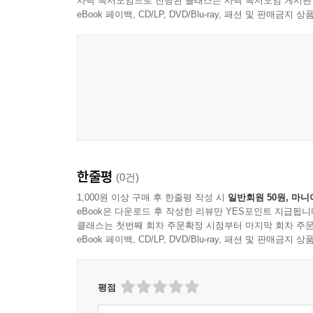
사락 독서모임으로 진행된 클래스는 사락 독서모임 게시판
Hold Me Now 홀드 미 나우 / 72
eBook 페이백, CD/LP, DVD/Blu-ray, 패션 및 판매금
★ Flowers 플라워즈 / 74
I Will Survive 아이 윌 써바이브 / 76
W&F Line Dance / 77
Alvaro Soler-Sofia 소피아 / 78
Sebiduk Di Sungai Musi 세비둑 디 숭가이 무시 / 79
명절- Take Me Home 테이크 미 홈 / 80
YMCA 와이엠씨에이 / 82
Tenessee Waltz Surprise 테네시왈츠 써프라이즈 / 
IKO IKO 아이코 아이코 / 84
한줄평
(0건)
★ Feliz Navidad 펠리스나비다 / 86
1,000원 이상 구매 후 한줄평 작성 시
일반회원 50원, 마니
Silver Bells 실버벨 / 88
eBook은 다운로드 후 작성한 리뷰만 YES포인트 지급됩니
Christmas Song 크리스마스 송 라인댄스 / 89
클래스는 첫번째 회차 주문확정 시점부터 마지막 회차 주문
eBook 페이백, CD/LP, DVD/Blu-ray, 패션 및 판매금
Jingle Bell Rock 징글벨 락 / 90
소풍가는 인생(추가열) / 91
빙고 / 92
평점
바다새 / 93