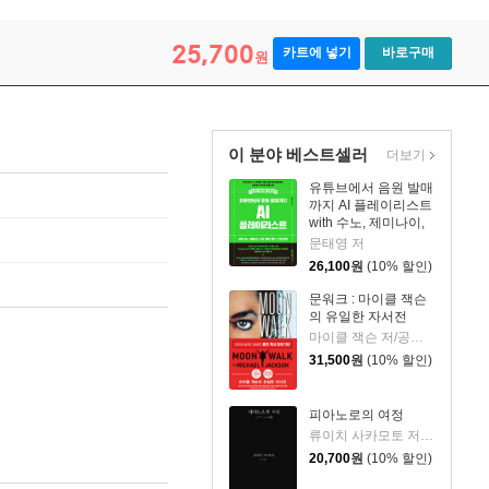
25,700
카트에 넣기
바로구매
원
이 분야 베스트셀러
더보기
유튜브에서 음원 발매
까지 AI 플레이리스트
with 수노, 제미나이,
리퍼, 캔바, 캡컷, 스포
문태영 저
티파이
26,100
원
(10% 할인)
문워크 : 마이클 잭슨
의 유일한 자서전
마이클 잭슨 저/공경희 역
31,500
원
(10% 할인)
피아노로의 여정
류이치 사카모토 저/황국영 역
20,700
원
(10% 할인)