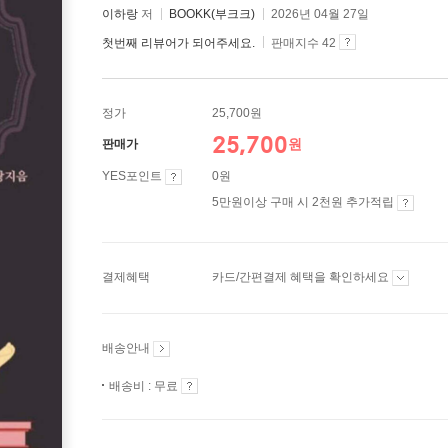
이하랑
저
BOOKK(부크크)
2026년 04월 27일
첫번째 리뷰어가 되어주세요.
판매지수 42
정가
25,700원
25,700
원
판매가
YES포인트
0원
5만원이상 구매 시 2천원 추가적립
결제혜택
카드/간편결제 혜택을 확인하세요
배송안내
배송비 : 무료