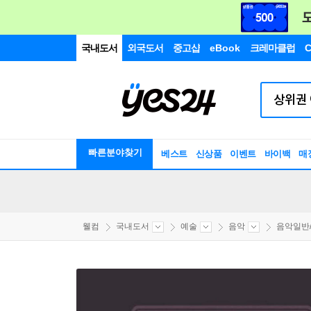
국내도서
외국도서
중고샵
eBook
크레마클럽
C
빠른분야찾기
베스트
신상품
이벤트
바이백
매
웰컴
국내도서
예술
음악
음악일반