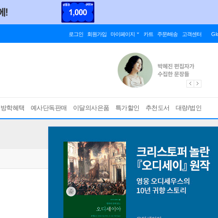
로그인
회원가입
마이페이지
카트
주문/배송
고객센터
Gl
름방학혜택
예사단독판매
이달의사은품
특가할인
추천도서
대량/법인