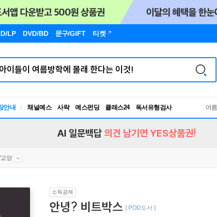
D/LP
DVD/BD
문구
/GIFT
티켓
장안내
채널예스
사락
예스펀딩
클래스24
독서유형검사
여
RBTI Lab
독서유형검사
AI 일문백답
의견 남기면 YES상품권!
/교양
소득공제
안녕? 비트박스
[ POD도서 ]