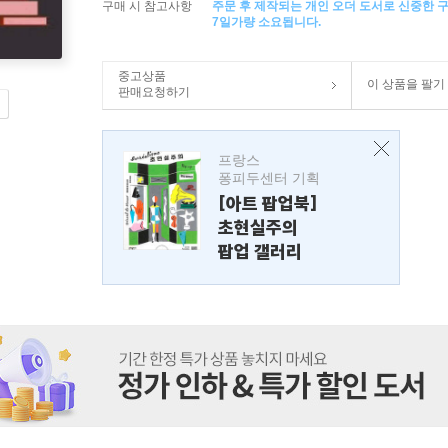
구매 시 참고사항
주문 후 제작되는 개인 오더 도서로 신중한 
7일가량 소요됩니다.
중고상품
이 상품을 팔기
판매요청하기
프랑스
퐁피두센터 기획
[아트 팝업북]
초현실주의
팝업 갤러리