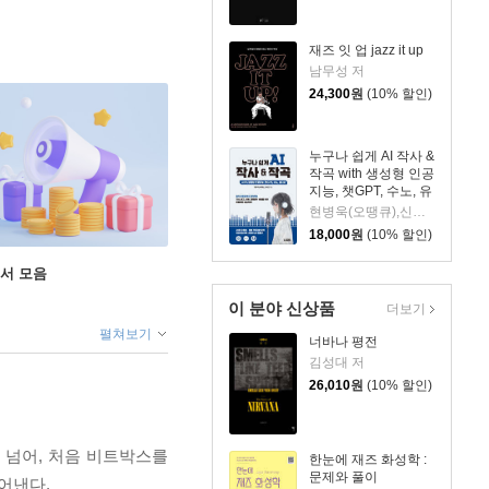
재즈 잇 업 jazz it up
남무성 저
24,300
원
(10% 할인)
누구나 쉽게 AI 작사 &
작곡 with 생성형 인공
지능, 챗GPT, 수노, 유
디오
현병욱(오땡큐),신수진 공저
18,000
원
(10% 할인)
도서 모음
이 분야 신상품
더보기
펼쳐보기
너바나 평전
김성대 저
26,010
원
(10% 할인)
 넘어, 처음 비트박스를
한눈에 재즈 화성학 :
문제와 풀이
어낸다.