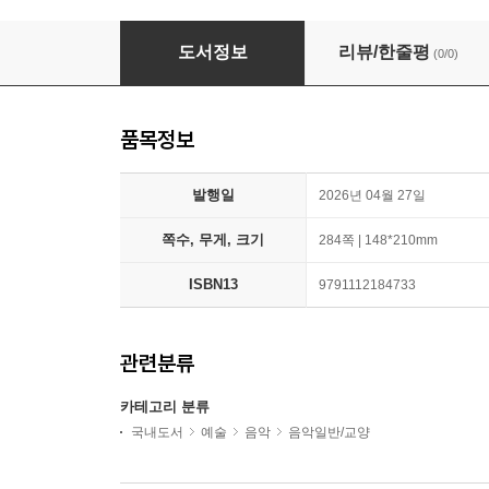
안녕? 비트박스
도서정보
리뷰/한줄평
(0/0)
품목정보
발행일
2026년 04월 27일
쪽수, 무게, 크기
284쪽 | 148*210mm
ISBN13
9791112184733
관련분류
카테고리 분류
국내도서
예술
음악
음악일반/교양