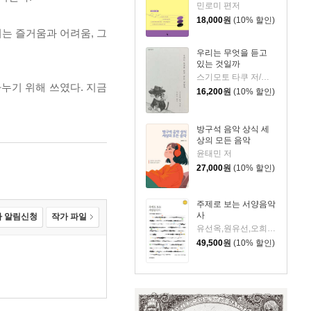
민로미 편저
18,000
원
(10% 할인)
는 즐거움과 어려움, 그
우리는 무엇을 듣고
있는 것일까
스기모토 타쿠 저/오롤로 역
누기 위해 쓰였다. 지금
16,200
원
(10% 할인)
방구석 음악 상식 세
상의 모든 음악
윤태민 저
27,000
원
(10% 할인)
주제로 보는 서양음악
사
 알림신청
작가 파일
유선옥,원유선,오희숙 저
49,500
원
(10% 할인)