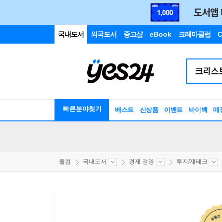
국내도서
외국도서
중고샵
eBook
크레마클럽
C
빠른분야찾기
베스트
신상품
이벤트
바이백
매
웰컴
국내도서
경제 경영
투자/재테크