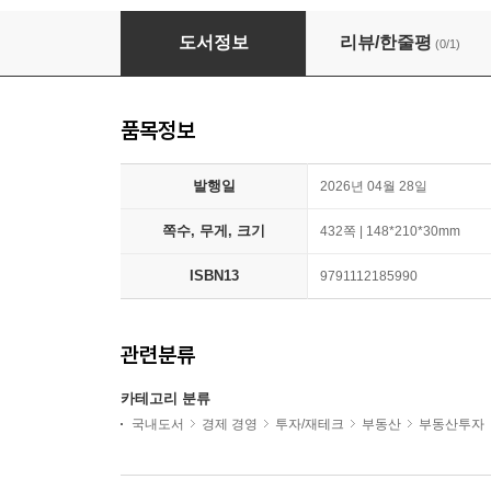
부동산 투자 AI 활용서
도서정보
리뷰/한줄평
(0/1)
품목정보
발행일
2026년 04월 28일
쪽수, 무게, 크기
432쪽 | 148*210*30mm
ISBN13
9791112185990
관련분류
카테고리 분류
국내도서
경제 경영
투자/재테크
부동산
부동산투자