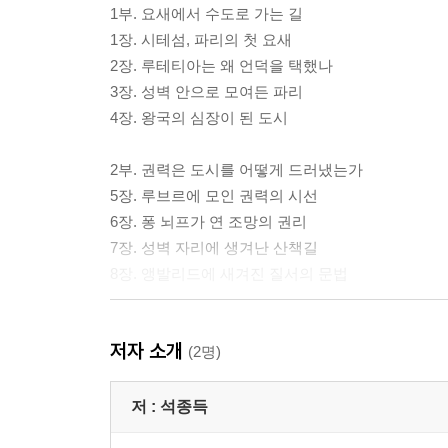
1부. 요새에서 수도로 가는 길
1장. 시테섬, 파리의 첫 요새
2장. 루테티아는 왜 언덕을 택했나
3장. 성벽 안으로 모여든 파리
4장. 왕국의 심장이 된 도시
2부. 권력은 도시를 어떻게 드러냈는가
5장. 루브르에 모인 권력의 시선
6장. 퐁 뇌프가 연 조망의 권리
7장. 성벽 자리에 생겨난 산책길
8장. 앵발리드에 새겨진 질서의 문법
3부. 혁명과 대개조가 바꾼 파리
저자 소개
9장. 왕의 마당에서 시민의 광장으로
(2명)
10장. 오스만이 뚫어낸 곧은 길
11장. 같은 얼굴로 정리된 거리
저 :
석종득
12장. 땅밑에서 움직인 거대한 질서