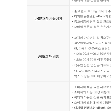
판매자 배송 상품은 판매자와
출고 완료 후 10일 이내의 
디지털 콘텐츠인 eBook의 
반품/교환 가능기간
중고상품의 경우 출고 완료일
모바일 쿠폰의 경우 유효기간(
고객의 단순변심 및 착오구
직수입양서/직수입일서중 일
단, 아래의 주문/취소 조건인
오늘 00시 ~ 06시 30분 
반품/교환 비용
오늘 06시 30분 이후 주문
직수입 음반/영상물/기프트 
단, 당일 00시~13시 사이
박스 포장은 택배 배송이 가
소비자의 책임 있는 사유로 
소비자의 사용, 포장 개봉에 
복제가 가능한 상품 등의 포장을 
소비자의 요청에 따라 개별
디지털 컨텐츠인 eBook, 