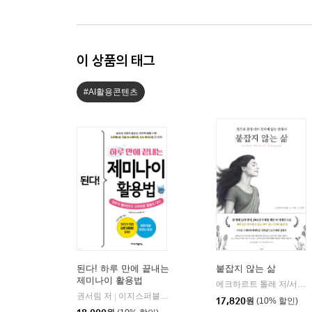
이 상품의 태그
#AI활용콘텐츠
된다! 하루 만에 끝내는
붙잡지 않는 삶
제미나이 활용법
에크하르트 톨레 저/서진 편/루카 역
권서림 저
이지스퍼블리싱
|
17,820
원
(10% 할인)