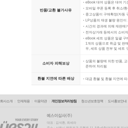
eBook 대여 상품은 대여 기
모바일 쿠폰 등록 후 취소/환
반품/교환 불가사유
중고상품이 구매확정(자동 
LP상품의 재생 불량 원인이 기
시간의 경과에 의해 재판매가
전자상거래 등에서의 소비자
eBook 세트 상품은 일괄 
1개의 상품으로 취급 및 판매
우, 세트 상품 전부 및 세트
상품의 불량에 의한 반품, 교
소비자 피해보상
준하여 처리됨
환불 지연에 따른 배상
대금 환불 및 환불 지연에 
회사소개
인재채용
이용약관
개인정보처리방침
청소년보호정책
도서홍보안내
대표 : 김석환, 최세라
주소 : 서울시 영등포구 은행로 11, 5층~6층(여의도동,일신