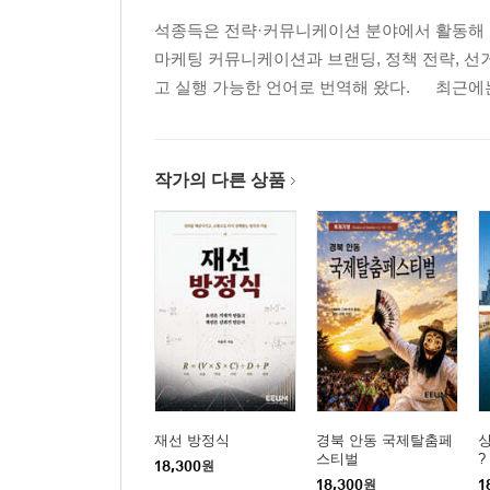
석종득은 전략·커뮤니케이션 분야에서 활동해 온 
4부. 근대는 넓어지고 속도는 바뀌었다
마케팅 커뮤니케이션과 브랜딩, 정책 전략, 선
13장. 에펠탑이 던진 새로운 물음
고 실행 가능한 언어로 번역해 왔다. 최근에는 
14장. 기차역이 바꾼 파리의 속도
15장. 보부르가 흔든 오래된 질서
16장. 대통령들이 그린 미래의 파리
작가의 다른 상품
5부. 경계는 넓어지고 선택은 깊어진다
17장. 자동차의 성벽이 된 페리페리크
18장. 라 데팡스가 택한 분리의 지혜
19장. 파리 플라주가 돌려준 걷는 시간
20장. 내일의 파리가 묻는 축적의 뜻
에필로그 : 파리의 시간은 아직 끝나지 않았다
재선 방정식
경북 안동 국제탈춤페
싱
스티벌
?
18,300
원
18,300
원
1