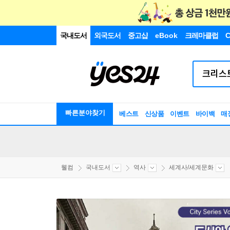
국내도서
외국도서
중고샵
eBook
크레마클럽
C
빠른분야찾기
베스트
신상품
이벤트
바이백
매
웰컴
국내도서
역사
세계사/세계문화