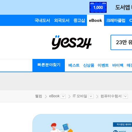
국내도서
외국도서
중고샵
eBook
크레마클럽
C
빠른분야찾기
베스트
신상품
이벤트
바이백
매
웰컴
eBook
IT 모바일
컴퓨터수험서