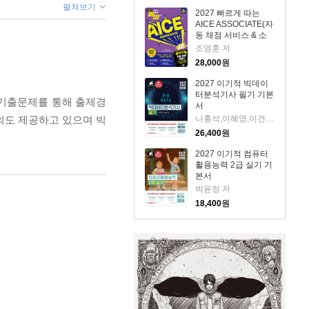
펼쳐보기
공, 시험 직전 Live 빠
2027 빠르게 따는
따 특강
AICE ASSOCIATE(자
동 채점 서비스 & 소
스코드 파일 제공)
조영훈 저
28,000
원
2027 이기적 빅데이
터분석기사 필기 기본
 기출문제를 통해 출제경
서
강의도 제공하고 있으며 빅
나홍석,이혜영,이건길,배원성 저
26,400
원
2027 이기적 컴퓨터
활용능력 2급 실기 기
본서
박윤정 저
18,400
원