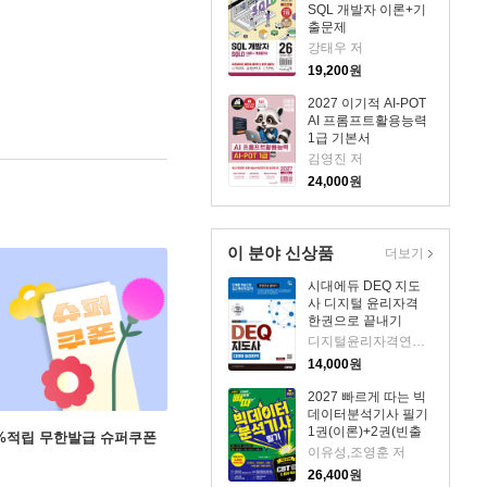
SQL 개발자 이론+기
출문제
강태우 저
19,200
원
2027 이기적 AI-POT
AI 프롬프트활용능력
1급 기본서
김영진 저
24,000
원
이 분야 신상품
더보기
시대에듀 DEQ 지도
사 디지털 윤리자격
한권으로 끝내기
디지털윤리자격연구회 저
14,000
원
2027 빠르게 따는 빅
데이터분석기사 필기
1권(이론)+2권(빈출
+5%적립 무한발급 슈퍼쿠폰
족보+기출&모의고사
이유성,조영훈 저
+XO빈출) 분권, 웹
26,400
원
CBT(PC/모바일) 제