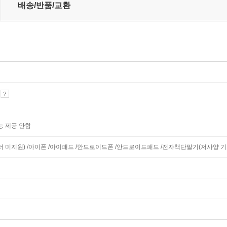
)
배송/반품/교환
기
능 제공 안함
니터 미지원) /아이폰 /아이패드 /안드로이드폰 /안드로이드패드 /전자책단말기(저사양 기기 