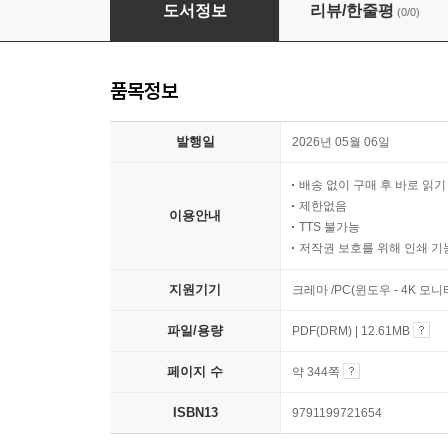
2026 단·축·키 빅데이터 분석기사 실기(R 작업형
도서정보
리뷰/한줄평
(0/0)
품목정보
발행일
2026년 05월 06일
배송 없이 구매 후 바로 읽
제한없음
이용안내
TTS 불가능
저작권 보호를 위해 인쇄 기
지원기기
크레마 /PC(윈도우 - 4K 모
파일/용량
PDF(DRM) | 12.61MB
페이지 수
약 344쪽
ISBN13
9791199721654