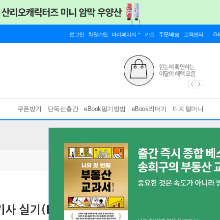
로그인
회원가입
마이페이지
카트
주문/배송
고객센터
Gl
쿠폰받기
단독선출간
eBook필기방법
eBook리더기
디지털머니
기사 실기(R 작업형)
[ 스마트한 PDF 필기 기능을 사용해 보세