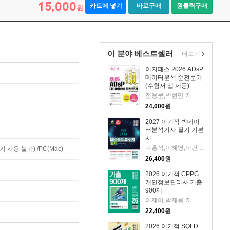
15,000
카트에 넣기
바로구매
원클릭구매
원
이 분야 베스트셀러
더보기
이지패스 2026 ADsP
데이터분석 준전문가
(수험서 앱 제공)
전용문,박현민 저
24,000
원
2027 이기적 빅데이
터분석기사 필기 기본
서
나홍석,이혜영,이건길,배원성 저
사용 불가) /PC(Mac)
26,400
원
2026 이기적 CPPG
개인정보관리사 기출
900제
이제이,박재웅 저
22,400
원
2026 이기적 SQLD