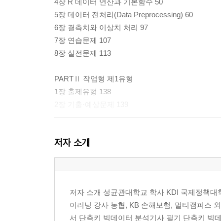
4장 R 데이터 연산과 기본함수 50
5장 데이터 전처리(Data Preprocessing) 60
6장 결측치와 이상치 처리 97
7장 연습문제 107
8장 실전문제 113
PARTⅡ 작업형 제1유형
1장 출제유형 138
2장 기출·예상문제 139
PART Ⅲ 작업형 제2유형
저자 소개
1장 출제유형 188
2장 작업형 제2유형을 위한 패키지 소개 189
3장 기출·예상 문제 220
저자 소개 성균관대학교 학사 KDI 국제정책대
PART Ⅳ 작업형 제3유형
이러닝 강사 농협, KB 손해보험, 멀티캠퍼스
1장 통계적 가설검정(Test of hypothesis) 278
서 단축키 빅데이터 분석기사 필기 단축키 빅데이
2장 평균차이 검정 281