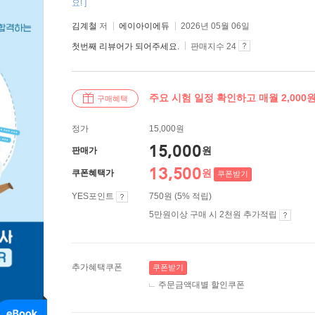
요! ]
김계철
저
에이아이에듀
2026년 05월 06일
첫번째 리뷰어가 되어주세요.
판매지수 24
주요 시험 일정 확인하고 매월 2,000
구매혜택
정가
15,000원
15,000
원
판매가
13,500
원
쿠폰혜택가
쿠폰받기
YES포인트
750원 (5% 적립)
5만원이상 구매 시 2천원 추가적립
추가혜택쿠폰
쿠폰받기
주문금액대별 할인쿠폰