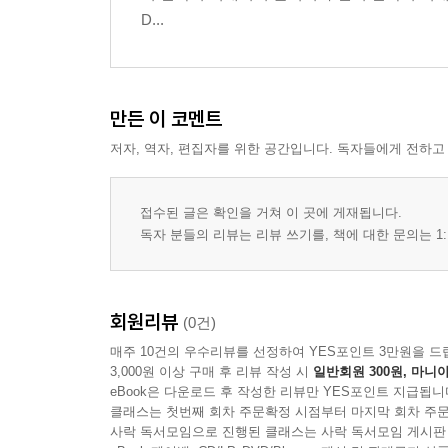
D...
3장 분산분석(ANOVA, Analysis of Variance) 291
4장 범주형 자료분석(Categorical data analysis) 294
5장 비모수 검정(Nonparametric tests) 298
6장 기출?예상문제 302
만든 이 코멘트
저자, 역자, 편집자를 위한 공간입니다. 독자들에게 전하고
접수된 글은 확인을 거쳐 이 곳에 게재됩니다.
독자 분들의 리뷰는 리뷰 쓰기를, 책에 대한 문의는 1:
회원리뷰
(0건)
매주 10건의 우수리뷰를 선정하여 YES포인트 3만원을 드
3,000원 이상 구매 후 리뷰 작성 시
일반회원 300원, 마니아
eBook은 다운로드 후 작성한 리뷰만 YES포인트 지급됩니
클래스는 첫번째 회차 주문확정 시점부터 마지막 회차 주문
사락 독서모임으로 진행된 클래스는 사락 독서모임 게시판