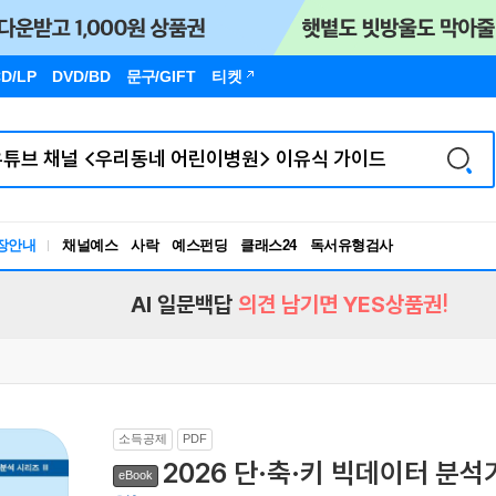
D/LP
DVD/BD
문구
/GIFT
티켓
장안내
채널예스
사락
예스펀딩
클래스24
독서유형검사
RBTI Lab
독서유형검사
AI 일문백답
의견 남기면 YES상품권!
소득공제
PDF
2026 단·축·키 빅데이터 분석
eBook