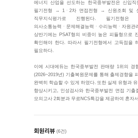
에너지 산업을 선도하는 한국중부발전은 신입직
필기전형 → 1ㆍ2차 면접전형 → 신원조회 및
직무지식평가로 진행된다. 필기전형은 
의사소통능력ㆍ문제해결능력ㆍ수리능력ㆍ자원관리능
상반기에는 PSAT형의 비중이 높은 피듈형으로
확인해야 한다. 따라서 필기전형에서 고득점을 
필요하다.
이에 시대에듀는 한국중부발전 판매량 1위의 경
(2026~2019년) 기출복원문제를 통해 출제경향
완벽히 학습할 수 있게 하였다. 또한 실제 유형과
향상시키고, 인성검사와 한국중부발전 면접 기출질
모의고사 2회분과 무료NCS특강을 제공하여 혼자서
회원리뷰
(6건)