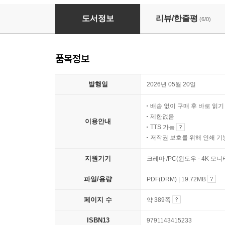
시대에듀 한국중부발전 통합기본서
도서정보
리뷰/한줄평
(6/0)
품목정보
발행일
2026년 05월 20일
배송 없이 구매 후 바로 읽
제한없음
이용안내
TTS 가능
저작권 보호를 위해 인쇄 기
지원기기
크레마 /PC(윈도우 - 4K 모
파일/용량
PDF(DRM) | 19.72MB
페이지 수
약 389쪽
ISBN13
9791143415233