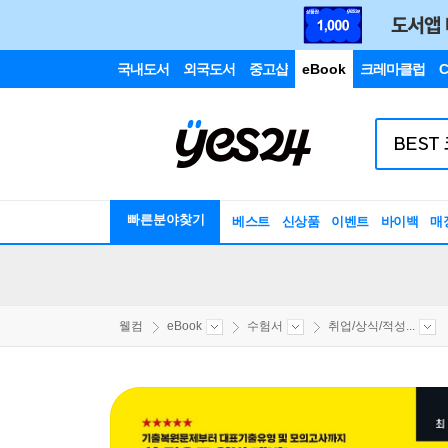
국내도서
외국도서
중고샵
eBook
크레마클럽
C
빠른분야찾기
베스트
신상품
이벤트
바이백
매
웰컴
eBook
수험서
취업/상식/적성...