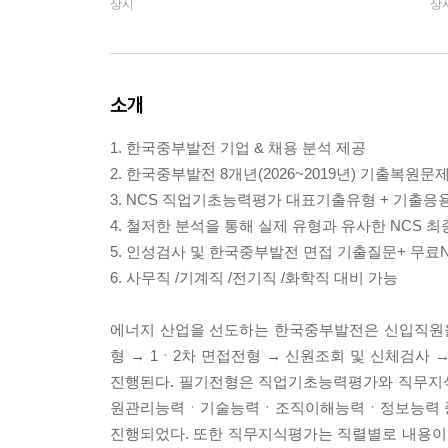
상시
상
소개
1. 한국중부발전 기업 & 채용 분석 제공
2. 한국중부발전 8개년(2026~2019년) 기출복원문
3. NCS 직업기초능력평가 대표기출유형 + 기출응
4. 철저한 분석을 통해 실제 유형과 유사한 NCS 
5. 인성검사 및 한국중부발전 면접 기출질문+ 무료
6. 사무직 /기계직 /전기직 /화학직 대비 가능
에너지 산업을 선도하는 한국중부발전은 신입직원을
형 → 1ㆍ2차 면접전형 → 신원조회 및 신체검
진행된다. 필기전형은 직업기초능력평가와 직무
원관리능력ㆍ기술능력ㆍ조직이해능력ㆍ정보능력 중 직
진행되었다. 또한 직무지식평가는 직렬별로 내용이