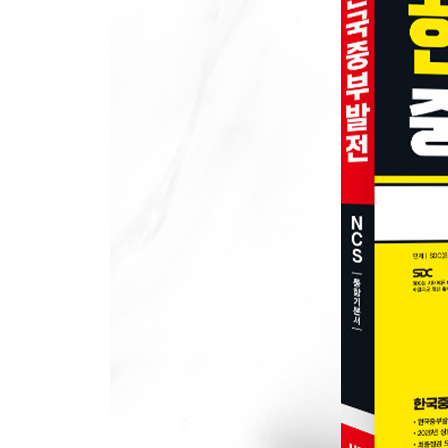
제1회 사무직 최종점검 모의고사
제2회 기계직/전기직/화학직 최종점검 모의고사
● PART 4 채용 가이드
CHAPTER 01 블라인드 채용 소개
CHAPTER 02 서류전형 가이드
CHAPTER 03 인성검사 소개 및 모의테스트
CHAPTER 04 면접전형 가이드
CHAPTER 05 한국중부발전 면접 기출질문
● 별책 : 정답 및 해설
PART 1 한국중부발전 8개년 기출복원문제
PART 2 직업기초능력평가
PART 3 최종점검 모의고사
OMR 답안카드