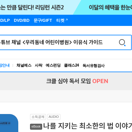
D/LP
DVD/BD
문구
/GIFT
티켓
장안내
채널예스
사락
예스펀딩
클래스24
독서유형검사
RBTI Lab
독서유형검사
크클 심야 독서 모임
OPEN
소득공제
AUDIO
나를 지키는 최소한의 법 이야
eBook