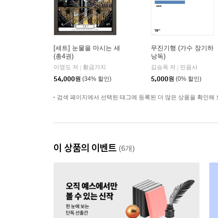
[세트] 눈물을 마시는 새
무진기행 (가수 장기하
(총4권)
낭독)
이영도 저
황금가지
김승옥 저
민음사
|
|
54,000
원
(34% 할인)
5,000
원
(0% 할인)
검색 페이지에서 선택된 태그에 등록된 더 많은 상품을 확인해 
이 상품의 이벤트
(6개)