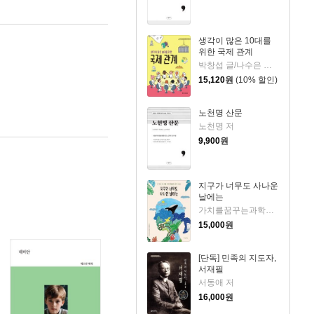
생각이 많은 10대를
위한 국제 관계
박창섭 글/나수은 그림
15,120
원
(10% 할인)
노천명 산문
노천명 저
9,900
원
지구가 너무도 사나운
날에는
가치를꿈꾸는과학교사모임 저
15,000
원
[단독] 민족의 지도자,
서재필
서동애 저
16,000
원