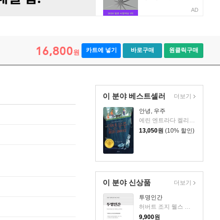
AD
16,800
카트에 넣기
바로구매
원클릭구매
원
이 분야 베스트셀러
더보기
안녕, 우주
에린 엔트라다 켈리 글/이원경 역
13,050
원
(10% 할인)
이 분야 신상품
더보기
투명인간
허버트 조지 웰스 저/리텍스트 역
9,900
원