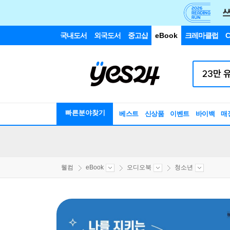
국내도서
외국도서
중고샵
eBook
크레마클럽
C
빠른분야찾기
베스트
신상품
이벤트
바이백
매
웰컴
eBook
오디오북
청소년