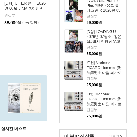
[D형] Arena Homme
[D형] CITER 중국 2026
지+랜덤 카드 35장
Plus 아레나 옴므 플
년 07월 : NMIXX 엔믹
+인생 네컷 1장)
러스 중국 2026년 05
스 지우 커버 (A형 잡지
편집부
월 : 라이즈 (RIIZE) 원
|
편집부
+B형 잡지+C형 잡지
빈 커버 (A형 잡지+B
68,000
원
(0% 할인)
69,000
원
+카드 24장+인생네컷 2
형 잡지+C형 잡지+애
장+손편지)
장판 잡지+카드 15장
[D형] LOADING U
+인생네컷 1장)
2026년 07월호 : 김윤
식&박시우 커버 (A형
잡지+B형 잡지+C형
편집부
잡지+카드 18장)
55,000
원
[C형] Madame
FIGARO Hommes 費
加羅男士 마담 피가로
옴므 비가라남사 중국
편집부
2026년 08월 : 김윤식
25,000
원
&박시우 커버 (표지
미정 / C형 잡지+랜덤
[B형] Madame
카드 8장: 두 사람 카
FIGARO Hommes 費
드 6장+개인카드 시
加羅男士 마담 피가로
우, 윤식 각 1장)
옴므 비가라남사 중국
편집부
2026년 08월 : 김윤식
25,000
원
&박시우 커버 (표지
미정 / B형 잡지+랜덤
권 실시간 베스트
카드 8장: 두 사람 카
드 6장+개인카드 시
이 분야 신상품
더보기