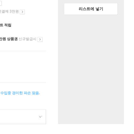
리스트에 넣기
첫결제 3천원
인트 적립
만원 상품권
신규발급시
 수입중 경미한 파손 잦음.