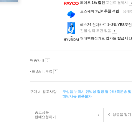
페이코
1% 할인
포인트 결제시
토스페이
1만P 추첨 적립
+ 생애
예스24 현대카드
1~3% YES포
전월 실적 조건 없음
현대백화점카드
앱카드 발급시 1
배송안내
배송비 : 무료
구매 시 참고사항
구성품 누락시 언박싱 촬영 필수/내륙운송 및
해당사유 반품불가
중고상품
이 상품을 팔기
판매요청하기