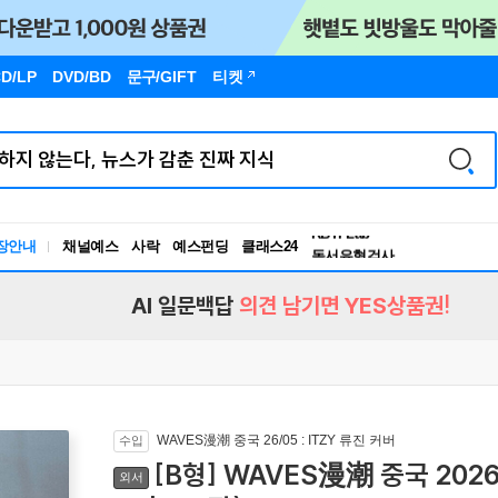
D/LP
DVD/BD
문구
/GIFT
티켓
장안내
채널예스
사락
예스펀딩
클래스24
독서유형검사
RBTI Lab
독서유형검사
AI 일문백답
의견 남기면 YES상품권!
WAVES漫潮 중국 26/05 : ITZY 류진 커버
수입
[B형] WAVES漫潮 중국 2026
외서