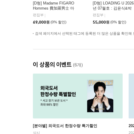
[D형] Madame FIGARO
[D형] LOADING U 2026
Hommes 費加羅男士 마
년 07월호 : 김윤식&박
담 피가로 옴므 비가라
시우 커버 (A형 잡지+B
편집부
편집부
|
|
남사 중국 2026년 08월 :
형 잡지+C형 잡지+카드
69,000
원
(0% 할인)
55,000
원
(0% 할인)
김윤식&박시우 커버 (A
18장)
형 잡지+B형 잡지+C형
잡지+랜덤 카드 35장
검색 페이지에서 선택된 태그에 등록된 더 많은 상품을 확인해 
+인생 네컷 1장)
이 상품의 이벤트
(6개)
[분야별] 외국도서 한정수량 특가할인
20
상시
20