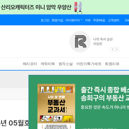
로그인
회원가입
마이페이지
카트
주문/배송
고객센터
Gl
해리포터
캐릭터북
원작소설
어린이특가세트
회원리뷰
년 05월호 : ITZY 류진 커버 (B형 잡지