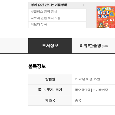
영어 습관 만드는 여름방학
넷플리스 원작 원서
지브리 관련 외서 모음
책보다 부록
[B형] WAVES漫潮 중국 2026년 05월호 : ITZ
도서정보
리뷰/한줄평
(0/0)
품목정보
발행일
2026년 05월 15일
쪽수, 무게, 크기
쪽수확인중 | 크기확인중
제조국
중국