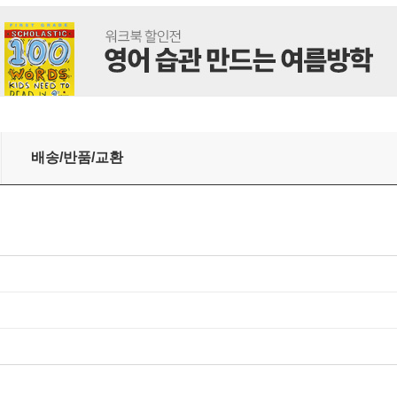
Y 류진 커버 (B형 잡지+카드 4장)
배송/반품/교환