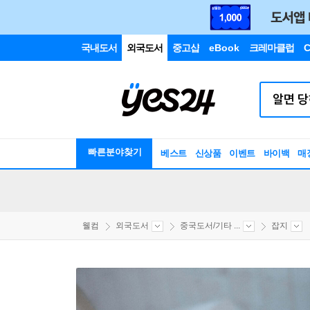
국내도서
외국도서
중고샵
eBook
크레마클럽
C
빠른분야찾기
베스트
신상품
이벤트
바이백
매
웰컴
외국도서
중국도서/기타 ...
잡지