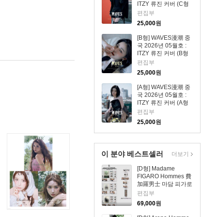
ITZY 류진 커버 (C형
잡지+카드 4장)
편집부
25,000
원
[B형] WAVES漫潮 중
국 2026년 05월호 :
ITZY 류진 커버 (B형
잡지+카드 4장)
편집부
25,000
원
[A형] WAVES漫潮 중
국 2026년 05월호 :
ITZY 류진 커버 (A형
잡지+카드 4장)
편집부
25,000
원
이 분야 베스트셀러
더보기
[D형] Madame
FIGARO Hommes 費
加羅男士 마담 피가로
옴므 비가라남사 중국
편집부
2026년 08월 : 김윤식
69,000
원
&박시우 커버 (A형 잡
지+B형 잡지+C형 잡