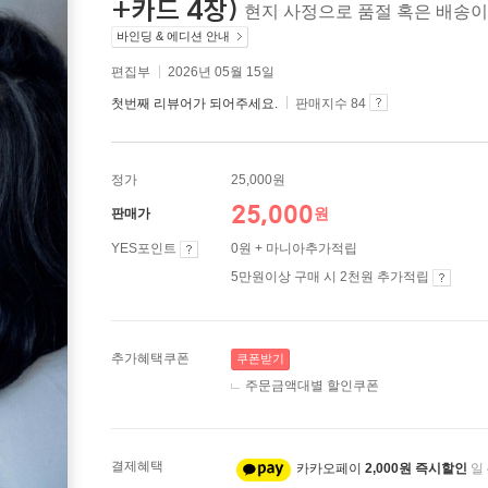
+카드 4장)
현지 사정으로 품절 혹은 배송이
바인딩 & 에디션 안내
편집부
2026년 05월 15일
첫번째 리뷰어가 되어주세요.
판매지수 84
정가
25,000원
25,000
원
판매가
YES포인트
0원 + 마니아추가적립
5만원이상 구매 시 2천원 추가적립
추가혜택쿠폰
쿠폰받기
주문금액대별 할인쿠폰
결제혜택
카카오페이
2,000원 즉시할인
일