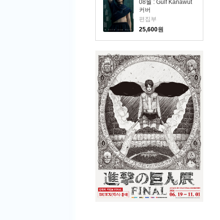
08월 : Gulf Kanawut
커버
편집부
25,600
원