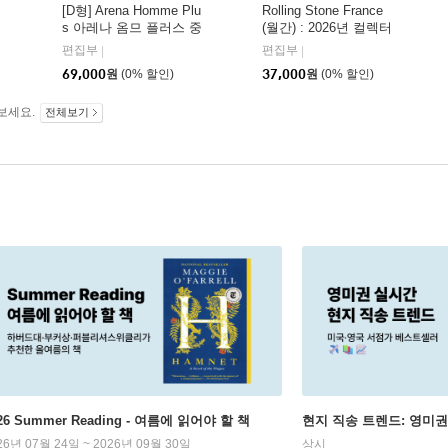
[D형] Arena Homme Plu
Rolling Stone France
s 아레나 옴므 플러스 중
(월간) : 2026년 컬렉터
국 2026년 05월 : 라이즈
스 에디션 BTS 특집호
편집부
편집부
|
|
(RIIZE) 원빈 커버 (A형
(포스터 포함)
69,000
원
(0% 할인)
37,000
원
(0% 할인)
잡지+B형 잡지+C형 잡
지+애장판 잡지+카드 1
보세요.
5장+인생네컷 1장)
전체보기
26 Summer Reading - 여름에 읽어야 할 책
현지 직송 트렌드: 영미
26년 07월 24일 ~ 2026년 09월 30일
상시