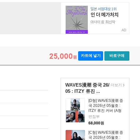
AD
25,000
카트에 넣기
바로구매
원
WAVES漫潮 중국 26/
더보기
05 : ITZY 류진 ...
[D형] WAVES漫潮 중
국 2026년 05월호 :
ITZY 류진 커버 (A형
잡지+B형 잡지+C형
편집부
잡지+카드 18장+인생
68,000
원
네컷 1장+엽서 4장)
[C형] WAVES漫潮 중
국 2026년 05월호 :