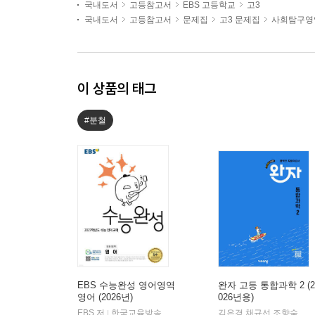
국내도서
고등참고서
EBS 고등학교
고3
국내도서
고등참고서
문제집
고3 문제집
사회탐구영
이 상품의 태그
#분철
EBS 수능완성 영어영역
완자 고등 통합과학 2 (2
영어 (2026년)
026년용)
EBS 저
한국교육방송공사
김은경,채규선,조향숙 등저
|