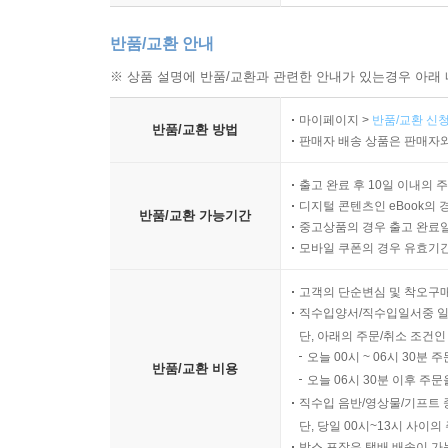
반품/교환 안내
※ 상품 설명에 반품/교환과 관련한 안내가 있는경우 아래 
마이페이지 >
반품/교환 신청
반품/교환 방법
판매자 배송 상품은 판매자와
출고 완료 후 10일 이내의 
디지털 콘텐츠인 eBook의 
반품/교환 가능기간
중고상품의 경우 출고 완료일
모바일 쿠폰의 경우 유효기간(
고객의 단순변심 및 착오구
직수입양서/직수입일서중 일
단, 아래의 주문/취소 조건인
오늘 00시 ~ 06시 30분 
반품/교환 비용
오늘 06시 30분 이후 주문
직수입 음반/영상물/기프트 
단, 당일 00시~13시 사이
박스 포장은 택배 배송이 가