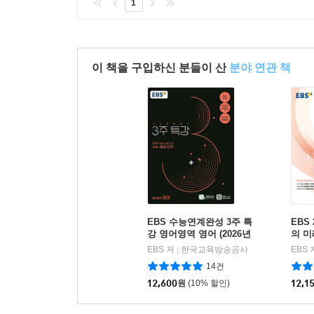
1
이 책을 구입하신 분들이 산
분야 연관 책
EBS 수능연계완성 3주 특
EBS
강 영어영역 영어 (2026년
의 
용)
영역(
EBS 저
한국교육방송공사
EBS 
|
Y TY
14건
12,600
원
(10% 할인)
12,1