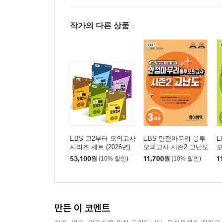
작가의 다른 상품
EBS 고2부터 모의고사
EBS 만점마무리 봉투
E
시리즈 세트 (2026년)
모의고사 시즌2 고난도
모
영어영역 3회분 (2026
수
53,100
원
(10% 할인)
11,700
원
(10% 할인)
1
년)
년
만든 이 코멘트