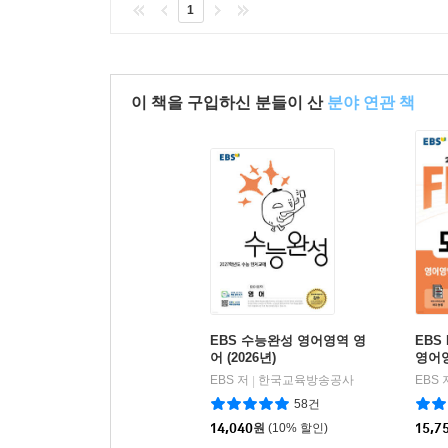
1
이 책을 구입하신 분들이 산
분야 연관 책
EBS 수능완성 영어영역 영
EBS
어 (2026년)
영어영
EBS 저
한국교육방송공사
EBS 
|
58건
14,040
원
(10% 할인)
15,7