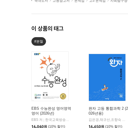
국내도서
고등참고서
문제집
고3 문제집
사회탐구영
이 상품의 태그
#분철
EBS 수능완성 영어영역
완자 고등 통합과학 2 (2
영어 (2026년)
026년용)
EBS 저
한국교육방송공사
김은경,채규선,조향숙 등저
|
14,040
원
(10% 할인)
16,650
원
(10% 할인)