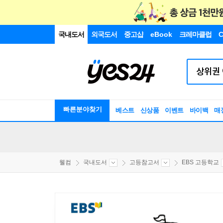
국내도서
외국도서
중고샵
eBook
크레마클럽
C
빠른분야찾기
베스트
신상품
이벤트
바이백
매
웰컴
국내도서
고등참고서
EBS 고등학교