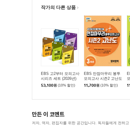
작가의 다른 상품
EBS 고2부터 모의고사
EBS 만점마무리 봉투
E
시리즈 세트 (2026년)
모의고사 시즌2 고난도
모
영어영역 3회분 (2026
수
53,100
원
(10% 할인)
11,700
원
(10% 할인)
1
년)
년
만든 이 코멘트
저자, 역자, 편집자를 위한 공간입니다. 독자들에게 전하고