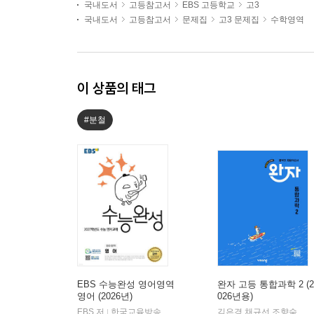
국내도서
고등참고서
EBS 고등학교
고3
국내도서
고등참고서
문제집
고3 문제집
수학영역
이 상품의 태그
#분철
EBS 수능완성 영어영역
완자 고등 통합과학 2 (2
영어 (2026년)
026년용)
EBS 저
한국교육방송공사
김은경,채규선,조향숙 등저
|