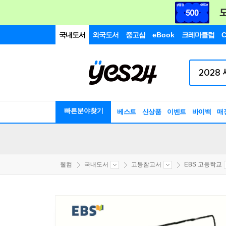
국내도서
외국도서
중고샵
eBook
크레마클럽
C
빠른분야찾기
베스트
신상품
이벤트
바이백
매
웰컴
국내도서
고등참고서
EBS 고등학교