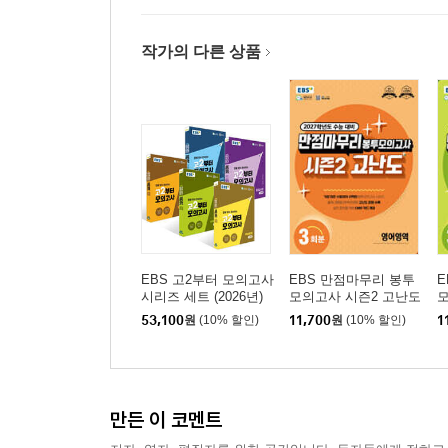
작가의 다른 상품
EBS 고2부터 모의고사
EBS 만점마무리 봉투
E
시리즈 세트 (2026년)
모의고사 시즌2 고난도
모
영어영역 3회분 (2026
수
53,100
원
(10% 할인)
11,700
원
(10% 할인)
1
년)
년
만든 이 코멘트