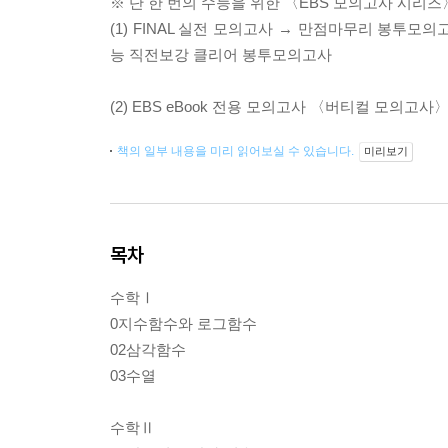
※ 단 한 번의 수능을 위한 〈EBS 모의고사 시리즈
(1) FINAL 실전 모의고사 → 만점마무리 봉투
능 직전보강 클리어 봉투모의고사
(2) EBS eBook 전용 모의고사 〈버티컬 모의고사〉
책의 일부 내용을 미리 읽어보실 수 있습니다.
미리보기
목차
수학Ⅰ
0지수함수와 로그함수
02삼각함수
03수열
수학Ⅱ