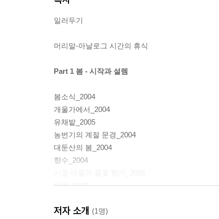
일러두기
머리말-아날로그 시간의 휴식
Part 1 봄 - 시작과 설렘
봄소식_2004
개울가에서_2004
유채밭_2005
농번기의 계절 문경_2004
대둔산의 봄_2004
향수_2004
시골 마을의 풀꽃 향기_2006
텃밭_2003
남해 다랑이 논의 비경_2004
저자 소개
청보리밭의 싱그러운 경치_2004
(1명)