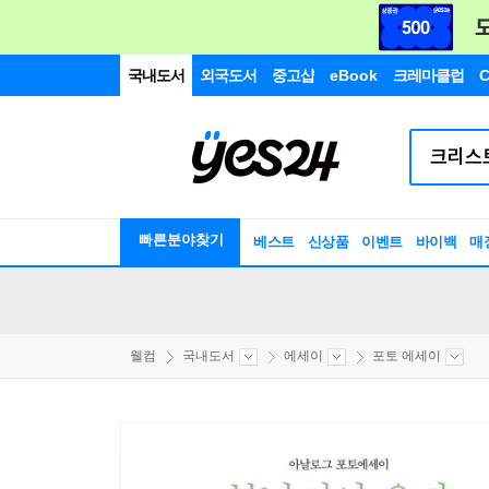
국내도서
외국도서
중고샵
eBook
크레마클럽
C
빠른분야찾기
베스트
신상품
이벤트
바이백
매
웰컴
국내도서
에세이
포토 에세이