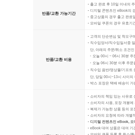
출고 완료 후 10일 이내의 
디지털 콘텐츠인 eBook의 
반품/교환 가능기간
중고상품의 경우 출고 완료일
모바일 쿠폰의 경우 유효기간(
고객의 단순변심 및 착오구
직수입양서/직수입일서중 일
단, 아래의 주문/취소 조건인
오늘 00시 ~ 06시 30분 
반품/교환 비용
오늘 06시 30분 이후 주문
직수입 음반/영상물/기프트 
단, 당일 00시~13시 사이
박스 포장은 택배 배송이 가
소비자의 책임 있는 사유로 
소비자의 사용, 포장 개봉에 
복제가 가능한 상품 등의 포장을 
소비자의 요청에 따라 개별
디지털 컨텐츠인 eBook, 
eBook 대여 상품은 대여 기
모바일 쿠폰 등록 후 취소/환