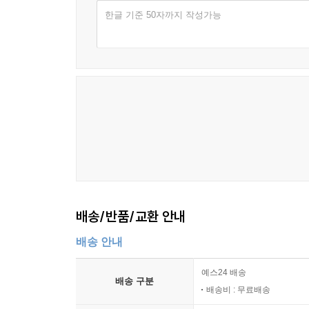
장작_1991
--- p.161 「장작」 중에서
한글 기준 50자까지 작성가능
세월의 흔적_1991
바위의 옷, 이끼_1997
대숲에 내린 고요_2005
겨울풍경_2005
12월의 설국_2005
거제 시골 마을의 휴식_2005
눈 쌓인 산의 전경_2005
추억의 언덕_2005
바다의 휴식_2005
침묵의 갯벌_2005
기다림의 포구_2005
배송/반품/교환 안내
볕이 머무는 시골집_2004
산촌의 숨결_2004
배송 안내
과수원_2003
예스24 배송
계곡의 침묵_2004
배송 구분
배송비 : 무료배송
봄을 기다리며_2004