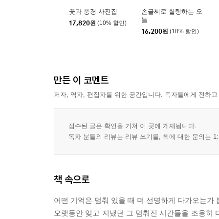
꽃과 풍경 사진집
손글씨로 힐링하는 오
단양 계곡의 여름_2004
늘
17,820
원
(10% 할인)
옥천 평화로운 시골마을_2006
16,200
원
(10% 할인)
시냇가의 추억_2004
밭작물이 익어가는 계절_2004
갑사의 여름_2005
바위가 쓴 역사 단양팔경_2004
만든 이 코멘트
빨래터의 추억_2000
저자, 역자, 편집자를 위한 공간입니다. 독자들에게 전하고
담벼락에 걸린 호박 덩굴_2004
포도밭의 하얀 기다림_2004
접수된 글은 확인을 거쳐 이 곳에 게재됩니다.
볕이 빚은 붉은 고추_2004
독자 분들의 리뷰는 리뷰 쓰기를, 책에 대한 문의는 1:
단정화_2000
인동초_2004
보랏빛 설렘_2004
책 속으로
패랭이꽃_2004
도라지꽃_2004
어떤 기억은 멈춰 있을 때 더 선명하게 다가오는가 
연꽃_2005
오랫동안 잊고 지냈던 그 멈춰진 시간들을 조용히 
해바라기_2005