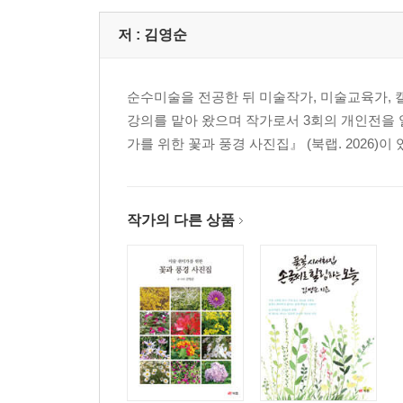
보릿고개 시절_2004
변산반도_2000
저 :
김영순
봄꽃_1991
유채꽃_2005
순수미술을 전공한 뒤 미술작가, 미술교육가, 
영산홍_2005
강의를 맡아 왔으며 작가로서 3회의 개인전을 열
모란_2005
가를 위한 꽃과 풍경 사진집』 (북랩. 2026)이 
옥매화_2005
작약_2005
찔레꽃_2005
애기똥풀_2005
작가의 다른 상품
장미_2005
불두화_2005
붓꽃, 등심붓꽃_2005
금낭화_2005
데이지_2005
Part 2 여름 - 열정과 생명력