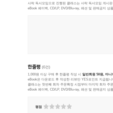
저녁 노을 등에 업고 집으로 돌아오던
사락 독서모임으로 진행된 클래스는 사락 독서모임 게시판
섬마을의 가을 경치_2005
그 시절의 여름
eBook 페이백, CD/LP, DVD/Blu-ray, 패션 및 판매금
섬마을 어선_2005
어릴 적 추억이 문득 생각납니다
푸른 길 위의 풍경_2005
--- p.71 「시냇가의 추억」 중에서
붉은 다리가 품은 포구_2005
남해 바닷가 마을_2005
언덕 너 불어오는
바람의 정원_2005
가을 바람을 따라
이국적인 섬마을_2005
멈춰 있던 날개가
바다가 키운 배추_2005
느릿하게 기지개를
갈대숲_2005
켜고 있다
시간의 매듭_2003
한줄평
(0건)
--- p.109 「황금빛 기다림」 중에서
백일홍_1995
1,000원 이상 구매 후 한줄평 작성 시
일반회원 50원, 마니
코스모스_1995
eBook은 다운로드 후 작성한 리뷰만 YES포인트 지급됩니
몸 안의 수분을 다 비워 내고
국화꽃_2005
클래스는 첫번째 회차 주문확정 시점부터 마지막 회차 주문
가장 가벼운 몸이 되었을 때
맷돌호박_2000
eBook 페이백, CD/LP, DVD/Blu-ray, 패션 및 판매금
가마솥에 밥을 짓고, 물을 끓이고
쇠죽을 쓰는
Part 4 겨울 - 침묵과 휴식
불꽃이 될 준비를 합니다
평점