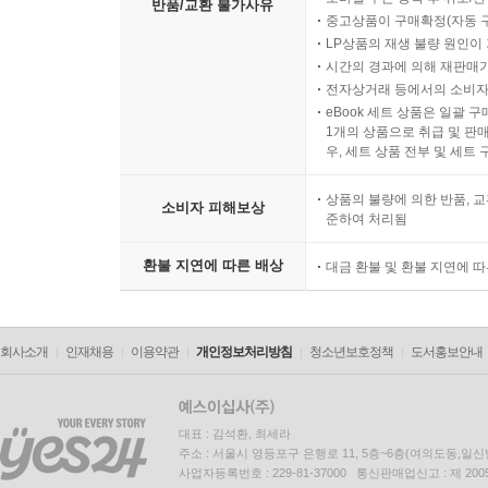
반품/교환 불가사유
중고상품이 구매확정(자동 
LP상품의 재생 불량 원인이 기
시간의 경과에 의해 재판매가
전자상거래 등에서의 소비자
eBook 세트 상품은 일괄 
1개의 상품으로 취급 및 판매
우, 세트 상품 전부 및 세트
상품의 불량에 의한 반품, 교
소비자 피해보상
준하여 처리됨
환불 지연에 따른 배상
대금 환불 및 환불 지연에 
회사소개
인재채용
이용약관
개인정보처리방침
청소년보호정책
도서홍보안내
대표 : 김석환, 최세라
주소 : 서울시 영등포구 은행로 11, 5층~6층(여의도동,일신
사업자등록번호 : 229-81-37000 통신판매업신고 : 제 200