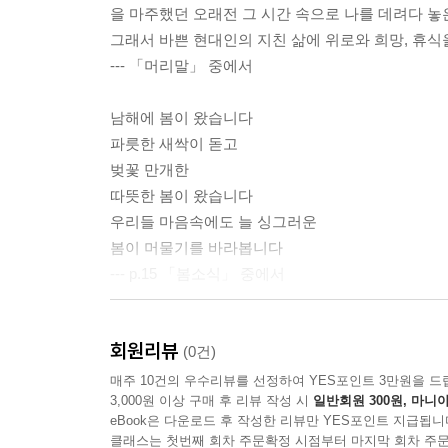
을 마주했던 오래전 그 시간 속으로 나를 데려다 놓
가자니아_2004
그래서 바쁜 현대인의 지친 삶에 위로와 희망, 휴식
과꽃_2004
--- 「머리말」 중에서
수세미_2004
남해에 봄이 왔습니다
Part 3 가을 - 결실과 비움
파릇한 새싹이 돋고
벚꽃 만개한
황금빛 기다림_2004
따뜻한 봄이 왔습니다
추수가 끝난 들녘_1991
우리들 마음속에도 늘 싱그러운
산골의 추억_1991
봄이 머물기를 바라봅니다
숲길_2004
--- p.15 「봄소식」 중에서
갑사의 가을 단풍_2004
물그림자_2004
여름방학이 되면
홍시_2004
회원리뷰
종일토록 시냇가에서 멱 감으며
(0건)
고즈넉한 시골풍경_2005
건져 올린 다슬기 한 줌,
매주 10건의 우수리뷰를 선정하여 YES포인트 3만원을 드
가을의 결실_2005
3,000원 이상 구매 후 리뷰 작성 시
일반회원 300원, 마니아
해 저무는 줄 모르고 물장구치던
가을걷이(추수)_2005
eBook은 다운로드 후 작성한 리뷰만 YES포인트 지급됩니
아이들의 해맑은 웃음소리
바다를 품은 다랑이 논_2005
클래스는 첫번째 회차 주문확정 시점부터 마지막 회차 주문