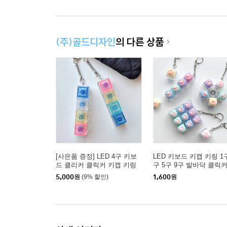
(주)골드디자인
의 다른 상품
[사은품 증정] LED 4구 키보
LED 키보드 키캡 키링 1구
드 클리커 클릭커 키캡 키링
구 5구 9구 발바닥 클릭커
반투명 가방 자동차 열쇠고리
리커 딸깍이 열쇠고리 피
5,000
원
(9% 할인)
1,600
원
휴대폰 굿즈 키홀더
굿즈