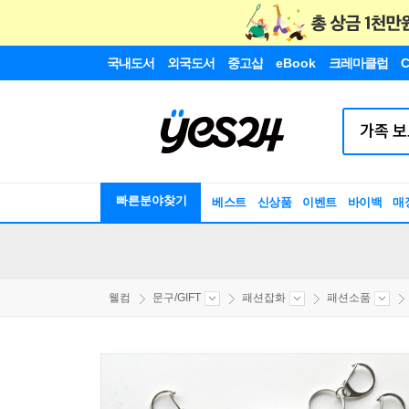
국내도서
외국도서
중고샵
eBook
크레마클럽
C
빠른분야찾기
베스트
신상품
이벤트
바이백
매
웰컴
문구/GIFT
패션잡화
패션소품