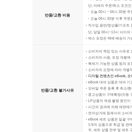
단, 아래의 주문/취소 조건인
오늘 00시 ~ 06시 30분 
반품/교환 비용
오늘 06시 30분 이후 주문
직수입 음반/영상물/기프트 
단, 당일 00시~13시 사이
박스 포장은 택배 배송이 가
소비자의 책임 있는 사유로 
소비자의 사용, 포장 개봉에 
복제가 가능한 상품 등의 포장을 
소비자의 요청에 따라 개별
디지털 컨텐츠인 eBook, 
eBook 대여 상품은 대여 기
모바일 쿠폰 등록 후 취소/환
반품/교환 불가사유
중고상품이 구매확정(자동 
LP상품의 재생 불량 원인이 기
시간의 경과에 의해 재판매가
전자상거래 등에서의 소비자
eBook 세트 상품은 일괄 
1개의 상품으로 취급 및 판매
우, 세트 상품 전부 및 세트