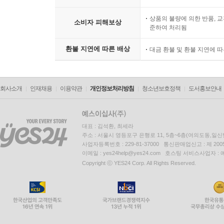
상품의 불량에 의한 반품, 교
소비자 피해보상
준하여 처리됨
환불 지연에 따른 배상
대금 환불 및 환불 지연에 
회사소개
인재채용
이용약관
개인정보처리방침
청소년보호정책
도서홍보안내
대표 : 김석환, 최세라
주소 : 서울시 영등포구 은행로 11, 5층~6층(여의도동,일신
사업자등록번호 : 229-81-37000 통신판매업신고 : 제 200
이메일 : yes24help@yes24.com 호스팅 서비스사업자 :
Copyright ⓒ YES24 Corp. All Rights Reserved.