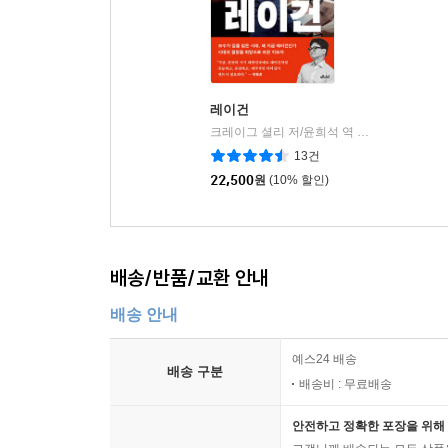
레이건
크레이그 셜리 저/윤희석 역
메디치미디어
|
13건
22,500
원
(10% 할인)
배송/반품/교환 안내
배송 안내
예스24 배송
배송 구분
배송비 : 무료배송
안전하고 정확한 포장을 위해 