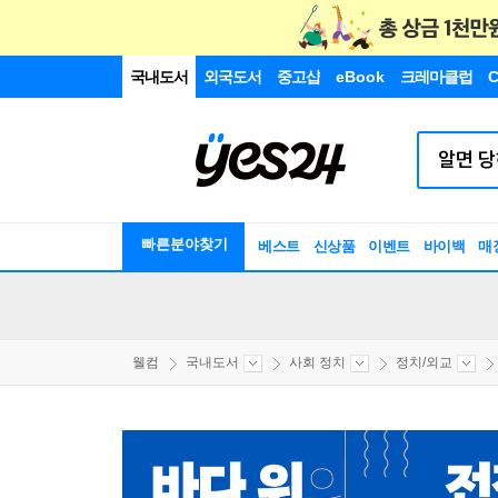
국내도서
외국도서
중고샵
eBook
크레마클럽
C
빠른분야찾기
베스트
신상품
이벤트
바이백
매
웰컴
국내도서
사회 정치
정치/외교