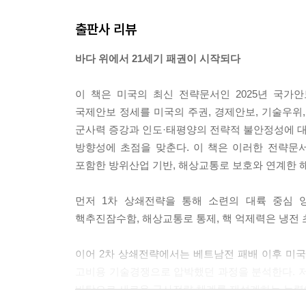
6. 중국의 해양력: 대륙국가에서 해양국가로 전환
출판사 리뷰
경제성장과 해양력 확장의 병행
개혁·개방과 해양강국으로 도약하기 위한 전략의 
바다 위에서 21세기 패권이 시작되다
평화로운 해양굴기와 해양강국 건설
해양굴기의 도전과 과제: 지속가능성, 유연성, 신뢰
이 책은 미국의 최신 전략문서인 2025년 국가안보전
국제안보 정세를 미국의 주권, 경제안보, 기술우위,
7. 미국과 중국의 해양력 비교
군사력 증강과 인도·태평양의 전략적 불안정성에 
해양력 비교의 기준과 구성 요소
방향성에 초점을 맞춘다. 이 책은 이러한 전략문서
조선 및 선박 수리 능력: 양적 압도V S 기술적 우위
포함한 방위산업 기반, 해상교통로 보호와 연계한 
상선대 규모 및 구성: 중국의 압도적 우위V S 미국
항만 인프라 및 컨테이너 처리 능력: 중국의 글로벌 
먼저 1차 상쇄전략을 통해 소련의 대륙 중심 
국의 국내 인프라 집중
핵추진잠수함, 해상교통로 통제, 핵 억제력은 냉전
미·중 해양력 종합 평가 및 전망
이어 2차 상쇄전략에서는 베트남전 패배 이후 미국
8. 미국의 인도·태평양 전략과 한국의 해양력
고비용 기술경쟁으로 압박했던 과정을 분석한다. 저
해양 전략의 중심을 ‘유럽에서 아시아로’
바탕으로 새로운 군사전략 체계를 재설계하는 능력