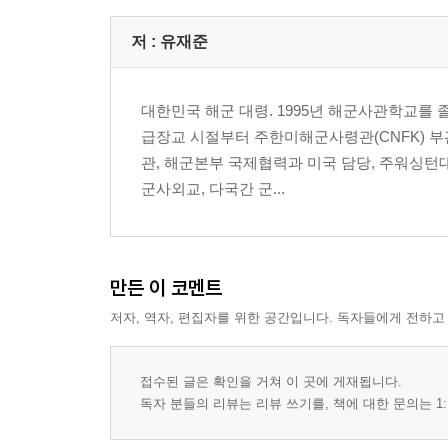
4. 3차 상쇄전략: 미·중 해양 경쟁의 시대
저 :
유재준
새로운 형태의 경쟁
소련 붕괴 이후 중국의 부상
대한민국 해군 대령. 1995년 해군사관학교를 
중국의 해양 전략: 해양력의 중요성 인식과 균형적 
급장교 시절부터 주한미해군사령관(CNFK) 
미국의 대응: 3차 상쇄전략의 구상
관, 해군본부 국제협력과 미국 담당, 주워싱턴
중국의 한계: 내부 모순의 노출
군사외교, 다국간 군...
전략적 의미: 21세기 3차 상쇄전략의 부활
5. 미국의 해양력: 개방적 해양질서 유지와 위협 대
해양력의 개념과 국가 역량
만든 이 코멘트
해양강국으로 도약(19세기 말~제1차 세계대전)
저자, 역자, 편집자를 위한 공간입니다. 독자들에게 전하고
세계 해양 패권 확립(제1차 세계대전~냉전 종식)
탈냉전 이후 해양 전략의 진화(2000년대~현재)
군사적 관점에서 미국·이스라엘의
접수된 글은 확인을 거쳐 이 곳에 게재됩니다.
이란 공격에 대한 해석 그리고
독자 분들의 리뷰는 리뷰 쓰기를, 책에 대한 문의는 1:
한국 해군에 주는 함의