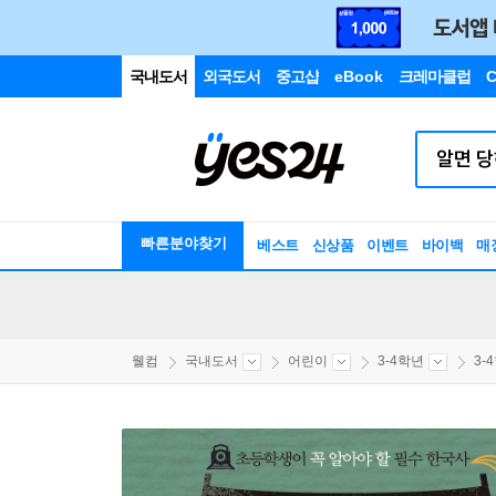
국내도서
외국도서
중고샵
eBook
크레마클럽
C
빠른분야찾기
베스트
신상품
이벤트
바이백
매
웰컴
국내도서
어린이
3-4학년
3-