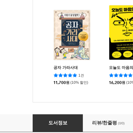
공자 가라사대
오늘도 마음의
1건
11,700
원
(10% 할인)
16,200
원
(10
벌거벗은 한국사 13
도서정보
리뷰/한줄평
(0/0)