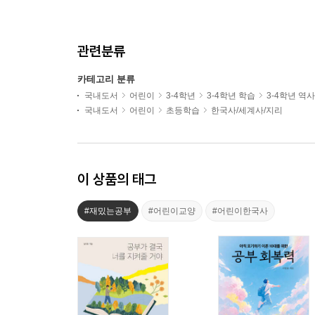
관련분류
카테고리 분류
국내도서
어린이
3-4학년
3-4학년 학습
3-4학년 역
국내도서
어린이
초등학습
한국사/세계사/지리
이 상품의 태그
#재밌는공부
#어린이교양
#어린이한국사