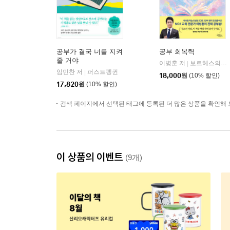
공부가 결국 너를 지켜
공부 회복력
줄 거야
이병훈 저
보르헤스의서재
|
임민찬 저
퍼스트펭귄
|
18,000
원
(10% 할인)
17,820
원
(10% 할인)
검색 페이지에서 선택된 태그에 등록된 더 많은 상품을 확인해 
이 상품의 이벤트
(9개)