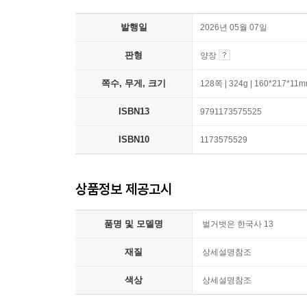
발행일
2026년 05월 07일
판형
양장
쪽수, 무게, 크기
128쪽 | 324g | 160*217*11
ISBN13
9791173575525
ISBN10
1173575529
상품정보 제공고시
품명 및 모델명
벌거벗은 한국사 13
재질
상세설명참조
색상
상세설명참조