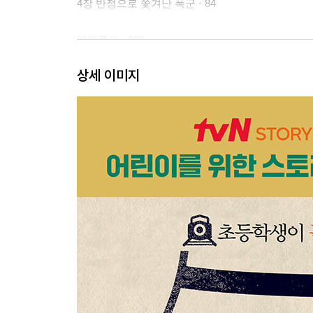
4장 반정으로 쫓겨난 폭군 · 84
에필로그 · 108
상세 이미지
역사 정보
시대 배경 살펴보기 · 114
인물 다르게 보기 · 116
또 다른 역사 사건들 · 118
주제 마인드맵 · 120
벌거벗은 한국사 퀴즈
전쟁 영웅 편 · 122
폭군의 몰락 편 · 124
정답 · 126
사진 출처 · 127