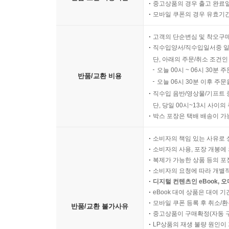
중고상품의 경우 출고 완료일
모바일 쿠폰의 경우 유효기간(
고객의 단순변심 및 착오구
직수입양서/직수입일서중 일
단, 아래의 주문/취소 조건인
오늘 00시 ~ 06시 30분 
반품/교환 비용
오늘 06시 30분 이후 주문
직수입 음반/영상물/기프트 
단, 당일 00시~13시 사이
박스 포장은 택배 배송이 가
소비자의 책임 있는 사유로 
소비자의 사용, 포장 개봉에 
복제가 가능한 상품 등의 포장을 
소비자의 요청에 따라 개별
디지털 컨텐츠인 eBook, 
eBook 대여 상품은 대여 기
모바일 쿠폰 등록 후 취소/환
반품/교환 불가사유
중고상품이 구매확정(자동 
LP상품의 재생 불량 원인이 기