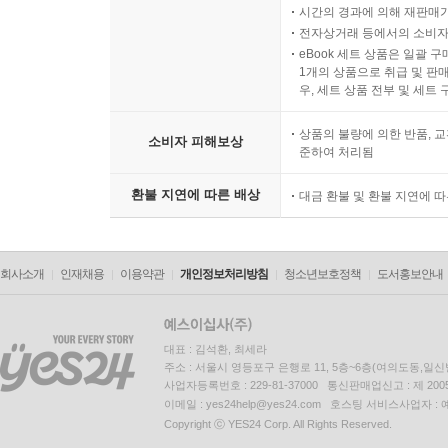
시간의 경과에 의해 재판매가
전자상거래 등에서의 소비자
eBook 세트 상품은 일괄 
1개의 상품으로 취급 및 판매
우, 세트 상품 전부 및 세트
상품의 불량에 의한 반품, 교
소비자 피해보상
준하여 처리됨
환불 지연에 따른 배상
대금 환불 및 환불 지연에 
회사소개
인재채용
이용약관
개인정보처리방침
청소년보호정책
도서홍보안내
대표 : 김석환, 최세라
주소 : 서울시 영등포구 은행로 11, 5층~6층(여의도동,일신
사업자등록번호 : 229-81-37000 통신판매업신고 : 제 200
이메일 : yes24help@yes24.com 호스팅 서비스사업자 :
Copyright ⓒ YES24 Corp. All Rights Reserved.