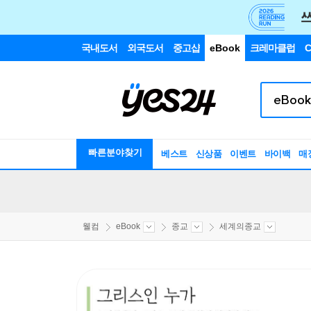
국내도서
외국도서
중고샵
eBook
크레마클럽
C
빠른분야찾기
베스트
신상품
이벤트
바이백
매
웰컴
eBook
종교
세계의종교