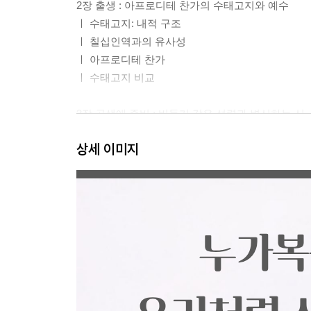
2장 출생 : 아프로디테 찬가의 수태고지와 예수
ㅣ 수태고지: 내적 구조
ㅣ 칠십인역과의 유사성
ㅣ 아프로디테 찬가
ㅣ 수태고지 비교
3장 공생애 준비 : 비둘기 같은 성령과 변신하는 신
ㅣ 유대 문헌적 설명
상세 이미지
ㅣ 그리스-로마 속 새 직유와의 유사성
l_ 『일리아스』속 변신
l_ 『오디세이아』속 변신
ㅣ 소결론: 유사성과 차별성
4장 공생애(1) : 디오니소스와 예수
ㅣ 디오니소스 신화 ? 출생, 죽음, 부활
ㅣ 디오니소스와 예수 ? 출생, 죽음, 부활
ㅣ 디오니소스와 예수 - 행적