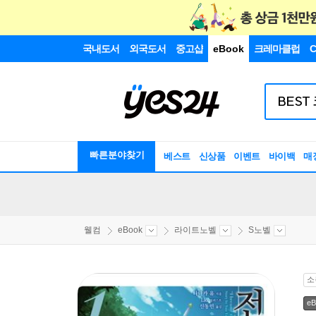
국내도서
외국도서
중고샵
eBook
크레마클럽
C
빠른분야찾기
베스트
신상품
이벤트
바이백
매
웰컴
eBook
라이트노벨
S노벨
소
eB