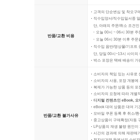
고객의 단순변심 및 착오구
직수입양서/직수입일서중 일
단, 아래의 주문/취소 조건인
오늘 00시 ~ 06시 30분 
반품/교환 비용
오늘 06시 30분 이후 주문
직수입 음반/영상물/기프트 
단, 당일 00시~13시 사이
박스 포장은 택배 배송이 가
소비자의 책임 있는 사유로 
소비자의 사용, 포장 개봉에 
복제가 가능한 상품 등의 포장을 
소비자의 요청에 따라 개별
디지털 컨텐츠인 eBook, 
eBook 대여 상품은 대여 기
모바일 쿠폰 등록 후 취소/환
반품/교환 불가사유
중고상품이 구매확정(자동 
LP상품의 재생 불량 원인이 기
시간의 경과에 의해 재판매가
전자상거래 등에서의 소비자