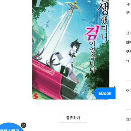
다
첫
정
판
쿠
Y
추
공유하기
결