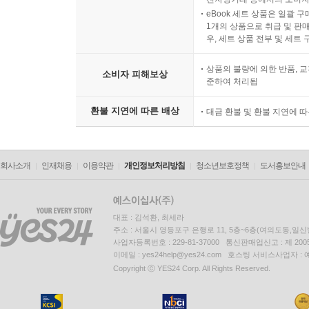
eBook 세트 상품은 일괄 
1개의 상품으로 취급 및 판매
우, 세트 상품 전부 및 세트
상품의 불량에 의한 반품, 교
소비자 피해보상
준하여 처리됨
환불 지연에 따른 배상
대금 환불 및 환불 지연에 
회사소개
인재채용
이용약관
개인정보처리방침
청소년보호정책
도서홍보안내
대표 : 김석환, 최세라
주소 : 서울시 영등포구 은행로 11, 5층~6층(여의도동,일신
사업자등록번호 : 229-81-37000 통신판매업신고 : 제 200
이메일 : yes24help@yes24.com 호스팅 서비스사업자 :
Copyright ⓒ YES24 Corp. All Rights Reserved.