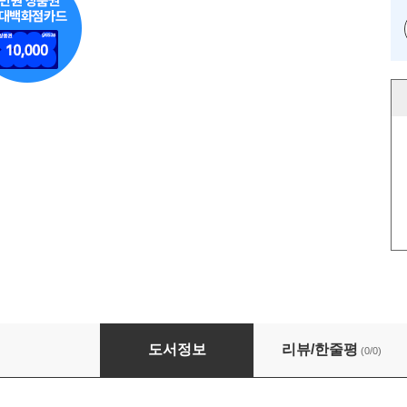
[묶음] 전생했더니 검이었습니다 (총19권/미완결
도서정보
리뷰/한줄평
(0/0)