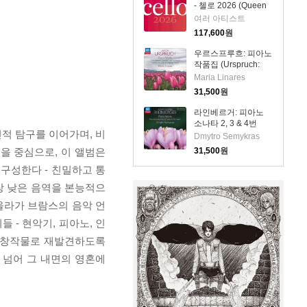
- 첼로 2026 (Queen
Elisabeth
여러 아티스트
Competition: Cello
117,600
원
2026) (4CD) - 여러
아티스트
우르스프루흐: 피아노
작품집 (Urspruch:
Piano Works)(CD) -
Maria Linares
Maria Linares
31,500
원
라인베르거: 피아노
소나타 2, 3 & 4번
적 탐구를 이어가며, 비
(Rheinberger: Piano
Dmytro Semykras
Sonatas Nos. 2, 3 &
을 중심으로, 이 앨범은
31,500
원
4)(CD) - Dmytro
Semykras
 재구성한다 - 친밀하고 통
장 낮은 음역을 본능적으
올라가 브람스의 음악 언
- 현악기, 피아노, 인
는 창작물로 재발견하도록
 넘어 그 내면의 영혼에