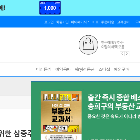
로그인
회원가입
마이페이지
카트
주문/배송
고객센터
Gl
미리듣기
예약음반
Vinyl전문관
스타샵
해외구매
위한 삼중주 & 클라리넷 오중주 (Brahms: