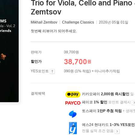
Trio for Viola, Cello and Piano
Zemtsov
Mikhail Zemtsov
Challenge Classics
2026년 05월 01일
첫번째 리뷰어가 되어주세요.
판매가
38,700원
38,700
원
할인가
YES포인트
390원 (1% 적립) + 마니아추가적립
결제혜택
카카오페이
2,000원 즉시할인
일
페이코
1% 할인
포인트 결제시
토스페이
1만P 추첨 적립
+ 생애
예스24 현대카드
1~3% YES포
전월 실적 조건 없음