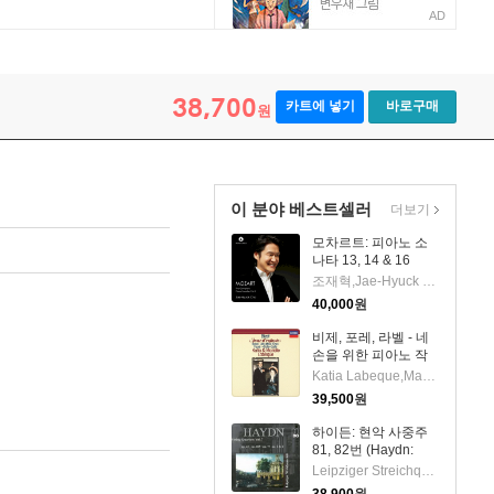
AD
 Quintet)(CD) - Mikhail Zemtsov
38,700
카트에 넣기
바로구매
원
이 분야 베스트셀러
더보기
모차르트: 피아노 소
나타 13, 14 & 16
(Mozart: Piano
조재혁,Jae-Hyuck Cho
Sonatas Nos.13, 14
40,000
원
& 16)(CD) - 조재혁
(Jae-Hyuck Cho)
비제, 포레, 라벨 - 네
손을 위한 피아노 작
품집 (Bizet: Jeux
Katia Labeque,Marielle Labeque
D'enfants, Faure:
39,500
원
Dolly Suite, Ravel:
Ma Mere L'oye)
하이든: 현악 사중주
(UHQCD)(일본반) -
81, 82번 (Haydn:
Katia Labeque
String Quartet No.81
Leipziger Streichquartett
& 82)(CD) -