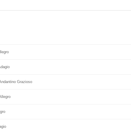
llegro
Adagio
 Andantino Grazioso
Allegro
egro
agio