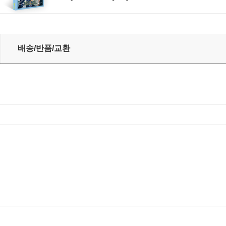
Brahms: Trio for Viola, Cello and Piano & Clarinet
배송/반품/교환