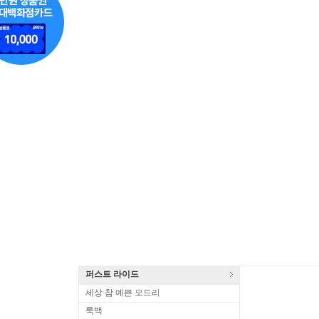
퍼스트 라이드
세상 참 예쁜 오드리
룩백