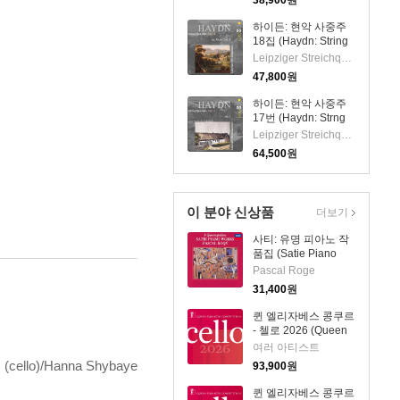
38,900
원
Leipziger
Streichquartett
하이든: 현악 사중주
18집 (Haydn: String
Quartets Vol.18)(CD)
Leipziger Streichquartett
- Leipziger
47,800
원
Streichquartett
하이든: 현악 사중주
17번 (Haydn: Strng
Quartets Vol.17)
Leipziger Streichquartett
(2CD) - Leipziger
64,500
원
Streichquartett
이 분야 신상품
더보기
사티: 유명 피아노 작
품집 (Satie Piano
Works - 3
Pascal Roge
Gymnopedies)
31,400
원
(SHM-CD)(일본반) -
Pascal Roge
퀸 엘리자베스 콩쿠르
- 첼로 2026 (Queen
Elisabeth
여러 아티스트
Competition: Cello
ic (cello)/Hanna Shybaye
93,900
원
2026) (4CD) - 여러
아티스트
퀸 엘리자베스 콩쿠르