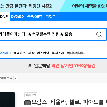
D/LP
DVD/BD
문구
/GIFT
티켓
독서유형검사
RBTI Lab
장안내
채널예스
사락
예스펀딩
클래스24
독서유형검사
AI 일문백답
의견 남기면 YES상품권!
악/독주곡
해외구매
브람스: 비올라, 첼로, 피아노를 
CD