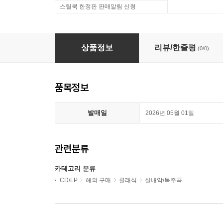
스틸북 한정판 판매알림 신청
브람스: 비올라, 첼로, 피아노를 위한 삼중주 & 클라리넷 오중주 (
상품정보
리뷰/한줄평
(0/0)
품목정보
발매일
2026년 05월 01일
관련분류
카테고리 분류
CD/LP
해외 구매
클래식
실내악/독주곡