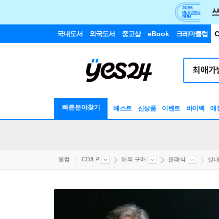
국내도서
외국도서
중고샵
eBook
크레마클럽
C
빠른분야찾기
베스트
신상품
이벤트
바이백
매
웰컴
CD/LP
해외 구매
클래식
실내